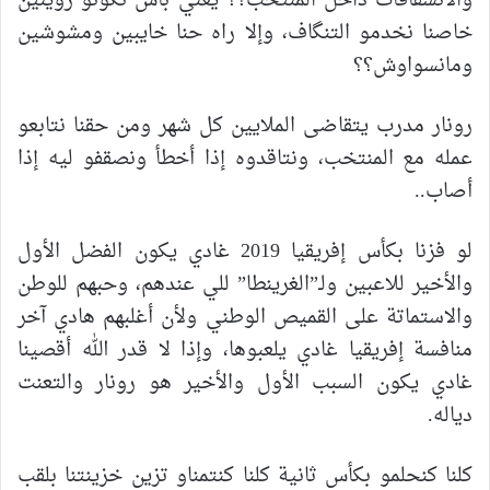
والانشقاقات داخل المنتخب؟؟ يعني باش نكونو زوينين
خاصنا نخدمو التنگاف، وإلا راه حنا خايبين ومشوشين
ومانسواوش؟؟
رونار مدرب يتقاضى الملايين كل شهر ومن حقنا نتابعو
عمله مع المنتخب، ونتاقدوه إذا أخطأ ونصقفو ليه إذا
أصاب..
لو فزنا بكأس إفريقيا 2019 غادي يكون الفضل الأول
والأخير للاعبين ولـ”الغرينطا” للي عندهم، وحبهم للوطن
والاستماتة على القميص الوطني ولأن أغلبهم هادي آخر
منافسة إفريقيا غادي يلعبوها، وإذا لا قدر الله أقصينا
غادي يكون السبب الأول والأخير هو رونار والتعنت
دياله.
كلنا كنحلمو بكأس ثانية كلنا كنتمناو تزين خزينتنا بلقب