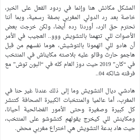
المشكل مكانش هنا وإنما في ردود الفعل على الخبر،
خاصة بعد رد الدولي المغربي بصفة رسمية، وبما أننا
نحترم حق الرد، أوردنا رده أيضا، ولكن خرجت بعض
الأصوات للي تتهمنا بالتشويش ووو.. العجيب في الأمر
أن هادو للي اتهمونا بالتوشيش، هوما نفسهم من قبل
هاجمو حارث وقالو عليه بلاصته مكايناش في المنتخب
في “كان” 2019 حيت دوز العام كله في “البون توش” مع
فرقته شالكه 04..
هادشي ديال التشويش وما إلى ذلك عندنا غير حنا في
المغرب، أما عالميا والمنتخبات الكبيرة الصحافة كتنشر
كل كبيرة وصغيرة وحتى الأمور الفضائحية أحيانا،
ومكاينش للي كيخرج يقولهم كتشوشو على المنتخب،
حيت هاد بدعة التشويش هي اختراع مغربي محض.