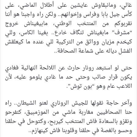
غالي، ومانبقاوش عايشين على أطلال الماضي، على
كأس جيل بابا وفراس وإخوانهم.. ولكن راه واجبنا هو أننا
نقربوكم من المنتخب الوطني، مابيغيناش خروج
“مشرف” مابغيناش تنگاف خادع.. بغينا الكاس، وللي
كيخدم مزيان وواثق من التركيبة للي عنده ما كيعلقش
الفشل دياله على شماعة الصحافة..
حتى لو استبعد رونار حارث عن اللائحة النهائية فغادي
يكون قرار صائب وحتى حد ما غادي يلومو عليه، لأن
اللاعب عام وهو “بون توش”.
وآخر حاجة نقولها للجيش الروناري لعنو الشيطان.. راه
حنا الصحافيين مغاربة ماشي من الموزمبيق، كنفرحو
ونقزو بالسعادة فاش المنتخب كيربح، وكتوحل في حلقنا
وحسو بالغصة في حلقنا وقلوبنا فاش كينهازم..