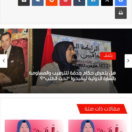
طباعة
بْلْخَفّ
18:17 | 22 نوفمبر، 2021
بْلْخَفّ
إلى رئيس جامعة الكرة.. هل مديرية التحكيم
15:35 | 11 مارس، 2022
ضعيفة وخانعة لـ”المخرمزين.. وتخرميز
الفيسبوك”؟
مقالات ذات صلة
هل يتعرض حكام حدقة للترهيب والمساومة
بالشارة الدولية ليصبحوا “تحت الطلب”؟