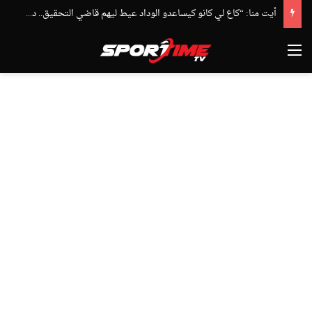
أيت منا: “كاع لي كانو كيساعدو الوداد عيط ليهم قاضي التحقيق.. دابا حتى شي واحد ما بقا باغي يعاون”
القائمة