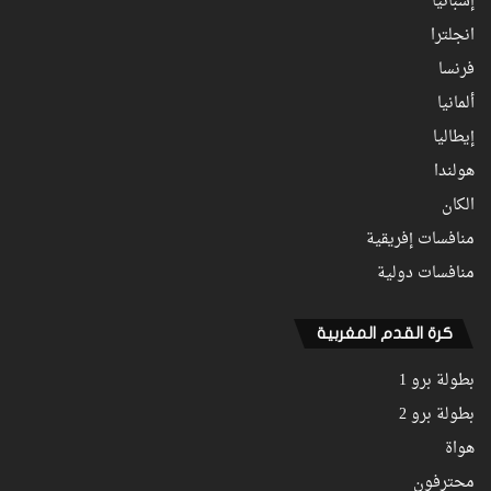
إسبانيا
انجلترا
فرنسا
ألمانيا
إيطاليا
هولندا
الكان
منافسات إفريقية
منافسات دولية
كرة القدم المغربية
بطولة برو 1
بطولة برو 2
هواة
محترفون