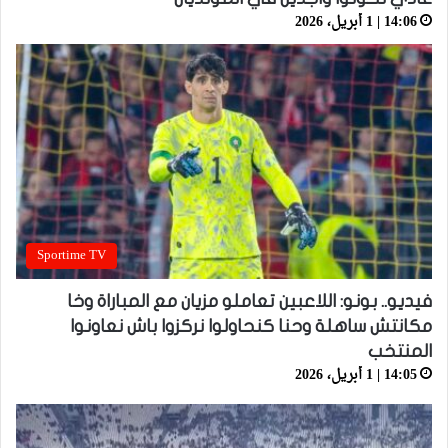
14:06 | 1 أبريل، 2026
Sportime TV
فيديو.. بونو: اللاعبين تعاملو مزيان مع المباراة وخا
مكانتش ساهلة وحنا كنحاولوا نركزوا باش نعاونوا
المنتخب
14:05 | 1 أبريل، 2026