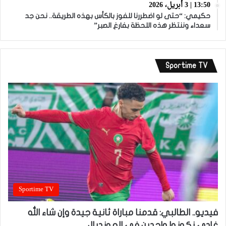
13:50 | 3 أبريل، 2026
حكيمي: “حتى لو اضطررنا للفوز بالكأس بهذه الطريقة.. نحن جد
سعداء وننتظر هذه اللحظة بفارغ الصبر”
Sportime TV
Sportime TV
فيديو.. الطالبي: قدمنا مباراة ثانية جيدة وإن شاء الله
غادي نكونوا واجدين في المونديال