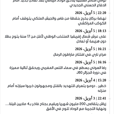
توالي النتائج السلبية يلاحق الوداد الرياضي بعد تعادل جديد أمام
الدفاع الحسني الجديدي
22:20 | 5 أبريل، 2026
نهضة بركان يخرج بنقطة من فاس والجيش الملكي يتوقف أمام
الكوكب المراكشي
18:13 | 5 أبريل، 2026
على عرش شمال إفريقيا: المنتخب الوطني لأقل من 17 سنة يتوج بطلا
دون هزيمة أو تعادل
16:21 | 5 أبريل، 2026
صراع ناري في افتتاح ماراطون الرمال
16:16 | 5 أبريل، 2026
رضا العوني يسطع في سماء التنس المغربي ويحقق ثنائية مميزة
في دورة الجزائر J60
15:20 | 4 أبريل، 2026
خطير .. دومو يتعرض للتهديد بالقتل ومجهولون خربوا سيارته أمام
منزله
22:41 | 3 أبريل، 2026
زياش يتقاضى 200 مليون شهريا ويقيم بجناح فاخر بـ4 ملايين لليلة…
ونهاية التجربة مع الوداد تلوح في الأفق