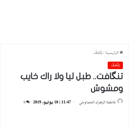
الرئيسية
/
بْلْخَفّ
بْلْخَفّ
تنگافت.. طبل ليا ولا راك خايب
ومشوش
11:47 | 10 يونيو، 2019
فاطمة الزهراء الحجاوجي
0