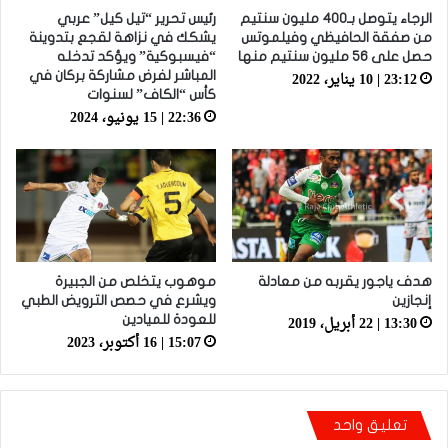
الرجاء يتوصل بـ400 مليون سنتيم
رئيس تحرير “تيل كيل” عربي
من صفقة الحافيظي وفيلموتس
يشكك في نزاهة لقجع بتدوينة
حصل على 56 مليون سنتيم منها
“فيسبوكية” ويؤكد تدخله
23:12 | 10 يناير، 2022
المباشر لفرض مشاركة بركان في
كأس “الكاف” لسنوات
22:36 | 15 يونيو، 2024
هدف ياجور يقربه من معادلة
موهوب يتخلص من الجبيرة
إنجازين
ويشرع في حصص الترويض الطبي
13:30 | 22 أبريل، 2019
للعودة للميادين
15:07 | 16 أكتوبر، 2023
تعليق واحد