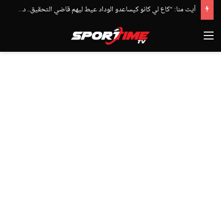
أيت منا: “كاع لي كانو كيساعدو الوداد عيط ليهم قاضي التحقيق.. دابا حتى شي واحد ما بقا باغي يعاون”
القائمة