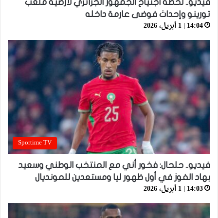
فيديو.. لحظة اجتياح الجمهور الجزائري لأرضية ملعب
تورينو وإحداث فوضى عارمة داخله
14:04 | 1 أبريل، 2026
Sportime TV
فيديو.. حلحال: فخور أني مع المنتخب الوطني وسعيد
بهاد الفوز في أول ظهور ليا ومستعدين للمونديال
14:03 | 1 أبريل، 2026