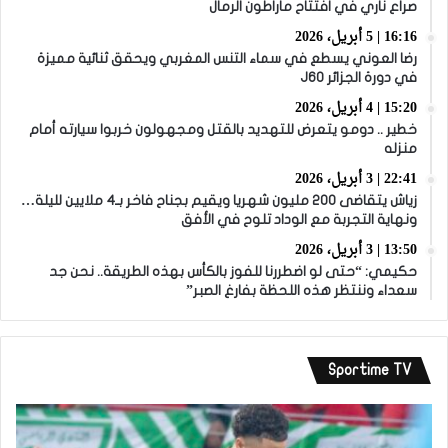
صراع ناري في افتتاح ماراطون الرمال
16:16 | 5 أبريل، 2026
رضا العوني يسطع في سماء التنس المغربي ويحقق ثنائية مميزة
في دورة الجزائر J60
15:20 | 4 أبريل، 2026
خطير .. دومو يتعرض للتهديد بالقتل ومجهولون خربوا سيارته أمام
منزله
22:41 | 3 أبريل، 2026
زياش يتقاضى 200 مليون شهريا ويقيم بجناح فاخر بـ4 ملايين لليلة…
ونهاية التجربة مع الوداد تلوح في الأفق
13:50 | 3 أبريل، 2026
حكيمي: “حتى لو اضطررنا للفوز بالكأس بهذه الطريقة.. نحن جد
سعداء وننتظر هذه اللحظة بفارغ الصبر”
Sportime TV