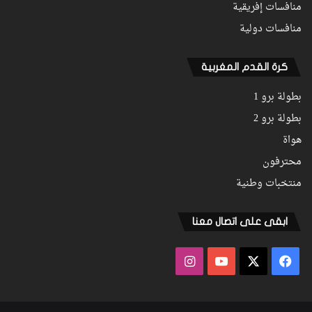
منافسات إفريقية
منافسات دولية
كرة القدم المغربية
بطولة برو 1
بطولة برو 2
هواة
محترفون
منتخبات وطنية
ابقى على اتصال معنا
فيسبوك
‫X
‫YouTube
انستقرام