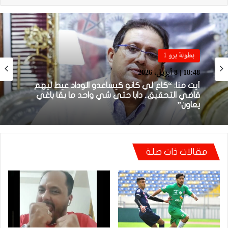
بطولة برو 1
بطولة برو 1
22:23 | 6 أبريل، 2026
18:48 | 8 أبريل، 2026
توالي النتائج السلبية يلاحق الوداد الرياضي بعد
تعادل جديد أمام الدفاع الحسني الجديدي
أيت منا: “كاع لي كانو كيساعدو الوداد عيط ليهم
مقالات ذات صلة
قاضي التحقيق.. دابا حتى شي واحد ما بقا باغي
يعاون”