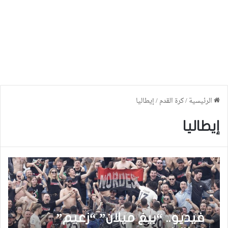
الرئيسية
/
كرة القدم
/
إيطاليا
إيطاليا
فيديو.. “بيغ ميلان” “زعيم”