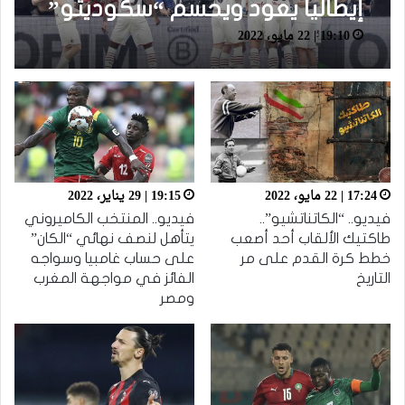
إيطاليا يعود ويحسم “سكوديتو”
19:10 | 22 مايو، 2022
لصالحه بعد الإطاحة بساسولو
بثلاثية نظيفة
17:24 | 22 مايو، 2022
19:15 | 29 يناير، 2022
فيديو.. “الكاتناتشيو”..
فيديو.. المنتخب الكاميروني
طاكتيك الألقاب أحد أصعب
يتأهل لنصف نهائي “الكان”
خطط كرة القدم على مر
على حساب غامبيا وسواجه
التاريخ
الفائز في مواجهة المغرب
ومصر