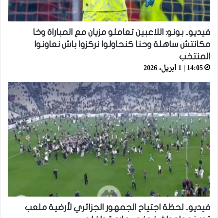
فيديو.. بونو: اللاعبين تعاملو مزيان مع المباراة وخا
مكانتش ساهلة وحنا كنحاولوا نركزوا باش نعاونوا
المنتخب
14:05 | 1 أبريل، 2026
فيديو.. لحظة اجتياح الجمهور الجزائري لأرضية ملعب