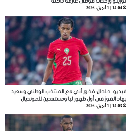
تورينو وإحداث فوضى عارمة داخله
14:04 | 1 أبريل، 2026
فيديو.. حلحال: فخور أني مع المنتخب الوطني وسعيد
بهاد الفوز في أول ظهور ليا ومستعدين للمونديال
14:03 | 1 أبريل، 2026