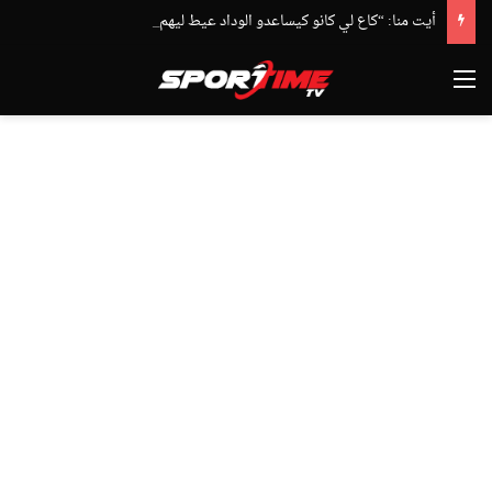
أيت منا: “كاع لي كانو كيساعدو الوداد عيط ليهم قاضي التحقيق.. دابا حتى شي واحد ما بقا باغي يعاون”
القائمة