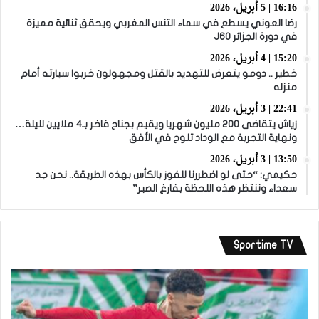
16:16 | 5 أبريل، 2026
رضا العوني يسطع في سماء التنس المغربي ويحقق ثنائية مميزة
في دورة الجزائر J60
15:20 | 4 أبريل، 2026
خطير .. دومو يتعرض للتهديد بالقتل ومجهولون خربوا سيارته أمام
منزله
22:41 | 3 أبريل، 2026
زياش يتقاضى 200 مليون شهريا ويقيم بجناح فاخر بـ4 ملايين لليلة…
ونهاية التجربة مع الوداد تلوح في الأفق
13:50 | 3 أبريل، 2026
حكيمي: “حتى لو اضطررنا للفوز بالكأس بهذه الطريقة.. نحن جد
سعداء وننتظر هذه اللحظة بفارغ الصبر”
Sportime TV