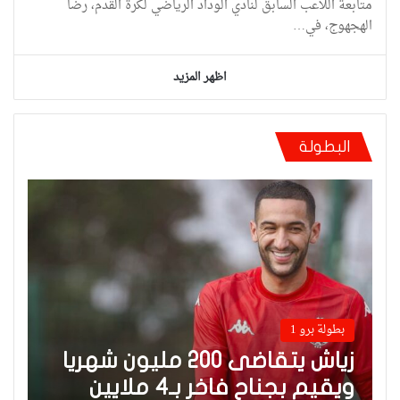
متابعة اللاعب السابق لنادي الوداد الرياضي لكرة القدم، رضا
الهجهوج، في…
اظهر المزيد
البطولة
بطولة برو 1
زياش يتقاضى 200 مليون شهريا
ويقيم بجناح فاخر بـ4 ملايين