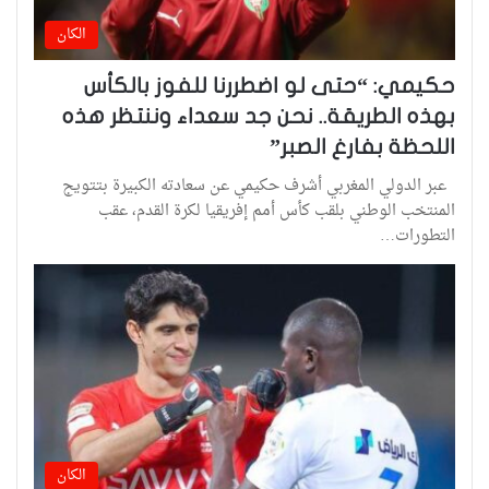
الكان
حكيمي: “حتى لو اضطررنا للفوز بالكأس
بهذه الطريقة.. نحن جد سعداء وننتظر هذه
اللحظة بفارغ الصبر”
عبر الدولي المغربي أشرف حكيمي عن سعادته الكبيرة بتتويج
المنتخب الوطني بلقب كأس أمم إفريقيا لكرة القدم، عقب
التطورات…
الكان