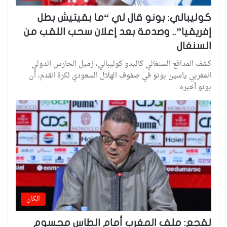
كوليبالي: بونو قال لي “ما بقيتيش بطل
إفريقيا”.. وصدمة بعد إعلان سحب اللقب من
السنغال
كشف المدافع السنغالي كاليدو كوليبالي، زميل الحارس الدولي
المغربي ياسين بونو في صفوف الهلال السعودي لكرة القدم، أن
بونو أخبره…
الكان
لقجع: ملف المغرب أمام الطاس محسوم