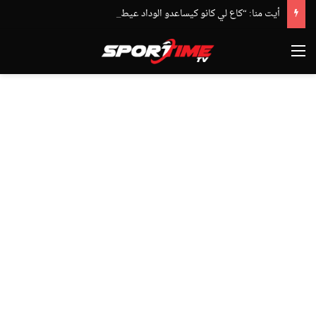
أيت منا: “كاع لي كانو كيساعدو الوداد عيط ليهم قاضي التحقيق.. دابا حتى شي واحد ما بقا باغي يعاون”
القائمة