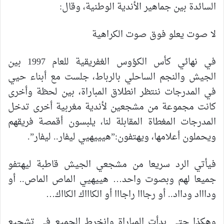
السائدة بين جماهير الأندية الوطنية، وقال:
لا صوت يعلو فوق صوت الكراهية
في نهائي كأس الكؤوس الغفريقية للعام 1997 بين
الجيش والنجم الساحلي بالرباط، جلست مع أبناء حيي
في المدرجات ننتظر انطلاق المباراة، بين لحظة وأخرى
كانت مجموعة من مشجعين لأندية مغربية أخرى تدخل
المدرجات المغطاة المقابلة لنا، يلبسون أقمصة فريقهم
ويحملون أعلامها، ويهتفون:”هيييهيي ليفار.. ليفار”.
فيأتي الرد سريعا من مشجعي الجيش قاطبة ليهتفو
جميعا لهم وبصوت واحد… هييهيي الماص الماص.. أو
وداااد ودااد.. أو رجااا راجااا أو الكاااك الكااك…
وهكذا حتى بدأت المباراة وانخرط الجميع في تشجيع