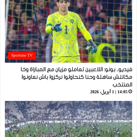
Sportime TV
فيديو.. بونو: اللاعبين تعاملو مزيان مع المباراة وخا
مكانتش ساهلة وحنا كنحاولوا نركزوا باش نعاونوا
المنتخب
14:05 | 1 أبريل، 2026