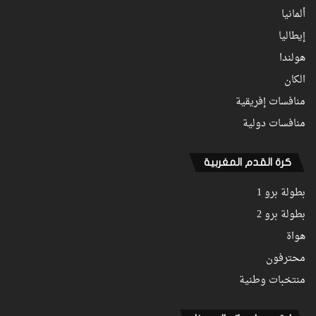
ألمانيا
إيطاليا
هولندا
الكان
منافسات إفريقية
منافسات دولية
كرة القدم المغربية
بطولة برو 1
بطولة برو 2
هواة
محترفون
منتخبات وطنية