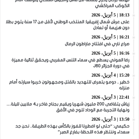
الكوكب المراكشي
18:13 | 5 أبريل، 2026
على عرش شمال إفريقيا: المنتخب الوطني لأقل من 17 سنة يتوج بطلا
دون هزيمة أو تعادل
16:21 | 5 أبريل، 2026
صراع ناري في افتتاح ماراطون الرمال
16:16 | 5 أبريل، 2026
رضا العوني يسطع في سماء التنس المغربي ويحقق ثنائية مميزة
في دورة الجزائر J60
15:20 | 4 أبريل، 2026
خطير .. دومو يتعرض للتهديد بالقتل ومجهولون خربوا سيارته أمام
منزله
22:41 | 3 أبريل، 2026
زياش يتقاضى 200 مليون شهريا ويقيم بجناح فاخر بـ4 ملايين لليلة…
ونهاية التجربة مع الوداد تلوح في الأفق
13:50 | 3 أبريل، 2026
حكيمي: “حتى لو اضطررنا للفوز بالكأس بهذه الطريقة.. نحن جد
سعداء وننتظر هذه اللحظة بفارغ الصبر”