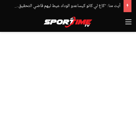
أيت منا: “كاع لي كانو كيساعدو الوداد عيط ليهم قاضي التحقيق.. دابا حتى شي واحد ما بقا باغي يعاون”
القائمة