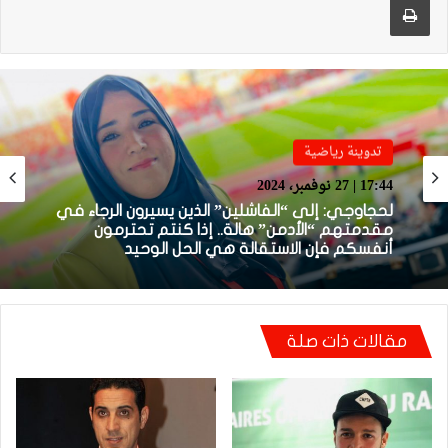
تدوينة رياضية
تدوينة رياضية
22:31 | 2 أغسطس، 2024
17:44 | 27 نوفمبر، 2024
إلى “نكافات” الركراكي.. أستسمحكم عذرا
وأتأسف لكم من صميم قلبي على ما سببته لكم
من “التهابات”
لحجاوجي: إلى “الفاشلين” الذين يسيرون الرجاء في
مقدمتهم “الأدمن” هالة.. إذا كنتم تحترمون
مقالات ذات صلة
أنفسكم فإن الاستقالة هي الحل الوحيد