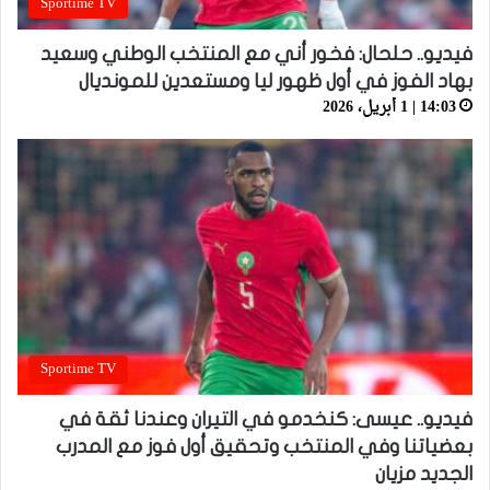
Sportime TV
فيديو.. حلحال: فخور أني مع المنتخب الوطني وسعيد
بهاد الفوز في أول ظهور ليا ومستعدين للمونديال
14:03 | 1 أبريل، 2026
Sportime TV
فيديو.. عيسى: كنخدمو في التيران وعندنا ثقة في
بعضياتنا وفي المنتخب وتحقيق أول فوز مع المدرب
الجديد مزيان