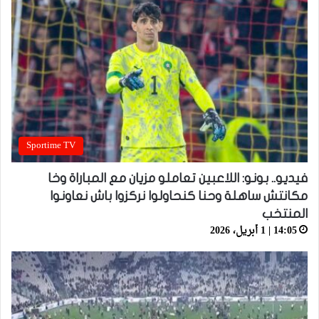
Sportime TV
فيديو.. بونو: اللاعبين تعاملو مزيان مع المباراة وخا
مكانتش ساهلة وحنا كنحاولوا نركزوا باش نعاونوا
المنتخب
14:05 | 1 أبريل، 2026