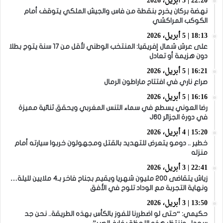
22:20 | 5 أبريل، 2026
نهضة بركان يخرج بنقطة من فاس والجيش الملكي يتوقف أمام
الكوكب المراكشي
18:13 | 5 أبريل، 2026
على عرش شمال إفريقيا: المنتخب الوطني لأقل من 17 سنة يتوج بطلا
دون هزيمة أو تعادل
16:21 | 5 أبريل، 2026
صراع ناري في افتتاح ماراطون الرمال
16:16 | 5 أبريل، 2026
رضا العوني يسطع في سماء التنس المغربي ويحقق ثنائية مميزة
في دورة الجزائر J60
15:20 | 4 أبريل، 2026
خطير .. دومو يتعرض للتهديد بالقتل ومجهولون خربوا سيارته أمام
منزله
22:41 | 3 أبريل، 2026
زياش يتقاضى 200 مليون شهريا ويقيم بجناح فاخر بـ4 ملايين لليلة…
ونهاية التجربة مع الوداد تلوح في الأفق
13:50 | 3 أبريل، 2026
حكيمي: “حتى لو اضطررنا للفوز بالكأس بهذه الطريقة.. نحن جد