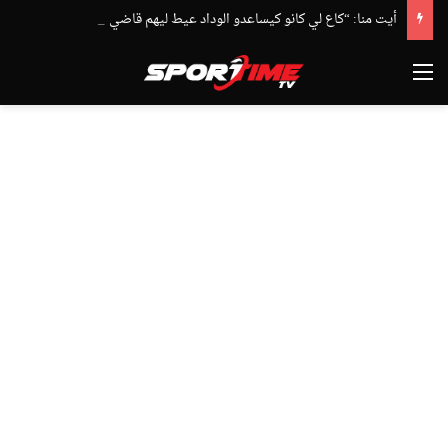
أيت منا: “كاع لي كانو كيساعدو الوداد عيط ليهم قاضي التحقيق.. دابا حتى شي واحد ما بقا باغي يعاون”
القائمة