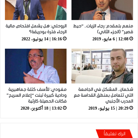
منعم بلمقدم: رجاء الزيات.. “حيط
الروحلي: هل يشمل افتحاص مالية
قصير” (الجزء الثاني)
الرجاء فترة بودريقة؟
12:08 | 6 مايو، 2019
16:16 | 14 يونيو، 2022
شخمان.. المشكل في الجامعة
مغودي: للأسف كتلة جماهيرية
التي تتعامل بمنطق القداسة مع
ودادية كبيرة تبنت “إعلام السريح”
المدرب الأجنبي
فكانت الحصيلة كارثية
20:29 | 15 يوليو، 2019
13:02 | 18 أكتوبر، 2020
اترك تعليقاً