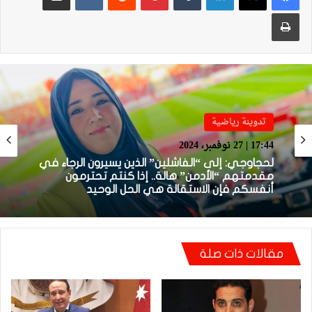
طباعة
تدوينة رياضية
تدوينة رياضية
17:44 | 27 نوفمبر، 2024
22:31 | 2 أغسطس، 2024
لحجاوجي: إلى “الفاشلين” الذين يسيرون الرجاء في
مقدمتهم “الأدمن” هالة.. إذا كنتم تحترمون
أنفسكم فإن الاستقالة هي الحل الوحيد
إلى “نكافات” الركراكي.. أستسمحكم عذرا
مقالات ذات صلة
وأتأسف لكم من صميم قلبي على ما سببته لكم
من “التهابات”