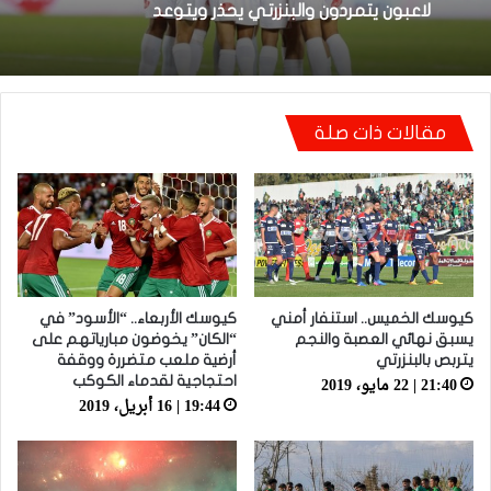
23:42 | 4 مايو، 2021
كيوسك مصري: المنتخب المغربي حقق الأهم
في مباراة تكتيكية بامتياز
لاعبون يتمردون والبنزرتي يحذر ويتوعد
مقالات ذات صلة
كيوسك الخميس.. استنفار أمني
كيوسك الأربعاء.. “الأسود” في
يسبق نهائي العصبة والنجم
“الكان” يخوضون مبارياتهم على
يتربص بالبنزرتي
أرضية ملعب متضررة ووقفة
21:40 | 22 مايو، 2019
احتجاجية لقدماء الكوكب
19:44 | 16 أبريل، 2019