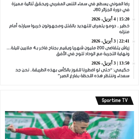
رضا العوني يسطع في سماء التنس المغربي ويحقق ثنائية مميزة
في دورة الجزائر J60
15:20 | 4 أبريل، 2026
خطير .. دومو يتعرض للتهديد بالقتل ومجهولون خربوا سيارته أمام
منزله
22:41 | 3 أبريل، 2026
زياش يتقاضى 200 مليون شهريا ويقيم بجناح فاخر بـ4 ملايين لليلة…
ونهاية التجربة مع الوداد تلوح في الأفق
13:50 | 3 أبريل، 2026
حكيمي: “حتى لو اضطررنا للفوز بالكأس بهذه الطريقة.. نحن جد
سعداء وننتظر هذه اللحظة بفارغ الصبر”
Sportime TV