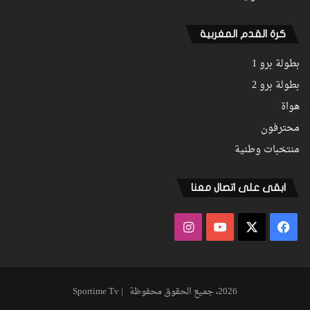
كرة القدم المغربية
بطولة برو 1
بطولة برو 2
هواة
محترفون
منتخبات وطنية
ابقى على اتصال معنا
فيسبوك
‫X
‫YouTube
انستقرام
2026، جميع الحقوق محفوظة | Sportime Tv