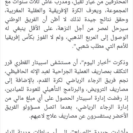
المحترفين من عيار ثقيل، ومدرب عاش ثلاث سنوات مع
المجموعة، ويعرف الكرة الإفريقية والعقلية المغربية،
وحقق نتائج جيدة لذلك لا أظن أن الفريق الوطني
سيرحل لمصر من أجل النزهة، على الأقل ينبغي له
الوصول إلى المربع الذهبي، ولم لا الفوز بكأس إفريقيا
للأمم التي مطلب شعبي”.
وذكرت “أخبار اليوم”، أن مستشفى اسبيتار القطري قرر
التكلف بمصاريف العملية الجراحية لعبد الإله الحافيظي،
نجم فريق الرجاء الرياضي لكرة القدم، بالإضافة إلى
مصاريف الترويض، والبرنامج التأهيلي للعودة للميادين،
إذ رفضت إدارة اسبيتار الحصول على أي مبلغ مالي من
إدارة الرجاء الرياضي، بعدما اتصل مسؤولو الفريق
الأخضر يستفسرون عن مصاريف علاج لاعبهم.
وأشارت جريدة “الصباح”، إلى أن سلطات مدينة الدار