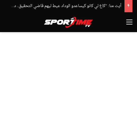
أيت منا: “كاع لي كانو كيساعدو الوداد عيط ليهم قاضي التحقيق.. دابا حتى شي واحد ما بقا باغي يعاون”
القائمة