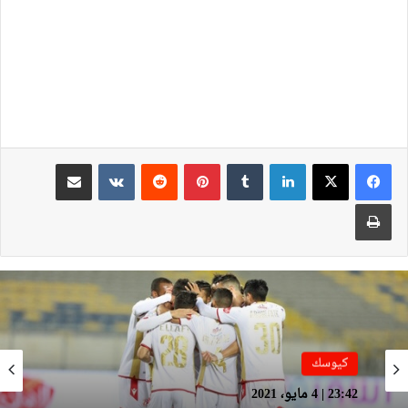
لينكدإن
بينتيريست
مشاركة عبر البريد
طباعة
كيوسك
كيوسك
17:26 | 24 يونيو، 2019