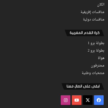
الكان
منافسات إفريقية
منافسات دولية
كرة القدم المغربية
بطولة برو 1
بطولة برو 2
هواة
محترفون
منتخبات وطنية
ابقى على اتصال معنا
فيسبوك
‫X
‫YouTube
انستقرام