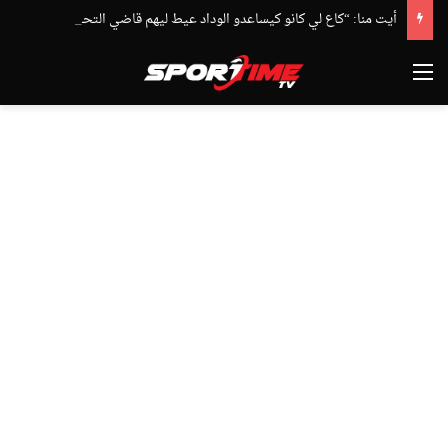
أيت منا: “كاع لي كانو كيساعدو الوداد عيط ليهم قاضي التحقيق.. دابا حتى شي واحد ما بقا باغي يعاون”
القائمة