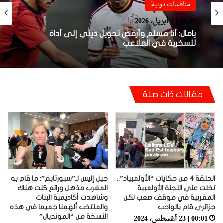
Sportime TV
منافسات دولية
14:04 | 1 أبريل، 2026
14:38 | 1 أبريل، 2026
فيديو.. لحظة اجتياح الجمهور الجزائري لأرضية
ملعب تورينو وإحداث فوضى عارمة داخله
يامال: أنا مسلم وأرفض تحويل ديني إلى أداة
مقالات ذات صلة
للسخرية في الملاعب
الحلقة 4 من حكايات “الأولمبياد”..
جيل إليس لـ”سبورتايم”: ما قام به
تخلت عني اللجنة الأولمبية
المغرب مذهل ورائع كنت هناك
المغربية في موقف صعب لكن
وشاهدت أكاديمية البنات
جزائري قام بالواجب
والمنتخب ألهمنا جميعا في هذه
00:01 | 23 أغسطس، 2024
النسخة من “المونديال”