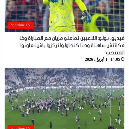
Sportime TV
فيديو.. بونو: اللاعبين تعاملو مزيان مع المباراة وخا
مكانتش ساهلة وحنا كنحاولوا نركزوا باش نعاونوا
المنتخب
14:05 | 1 أبريل، 2026
Sportime TV