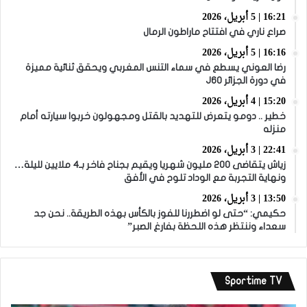
16:21 | 5 أبريل، 2026
صراع ناري في افتتاح ماراطون الرمال
16:16 | 5 أبريل، 2026
رضا العوني يسطع في سماء التنس المغربي ويحقق ثنائية مميزة
في دورة الجزائر J60
15:20 | 4 أبريل، 2026
خطير .. دومو يتعرض للتهديد بالقتل ومجهولون خربوا سيارته أمام
منزله
22:41 | 3 أبريل، 2026
زياش يتقاضى 200 مليون شهريا ويقيم بجناح فاخر بـ4 ملايين لليلة…
ونهاية التجربة مع الوداد تلوح في الأفق
13:50 | 3 أبريل، 2026
حكيمي: “حتى لو اضطررنا للفوز بالكأس بهذه الطريقة.. نحن جد
سعداء وننتظر هذه اللحظة بفارغ الصبر”
Sportime TV