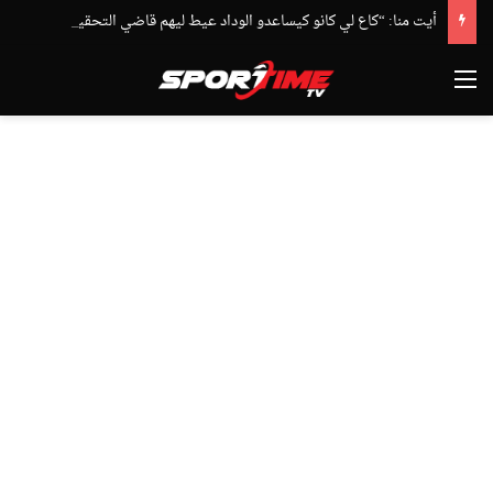
أيت منا: “كاع لي كانو كيساعدو الوداد عيط ليهم قاضي التحقيق.. دابا حتى شي واحد ما بقا باغي يعاون”
القائمة