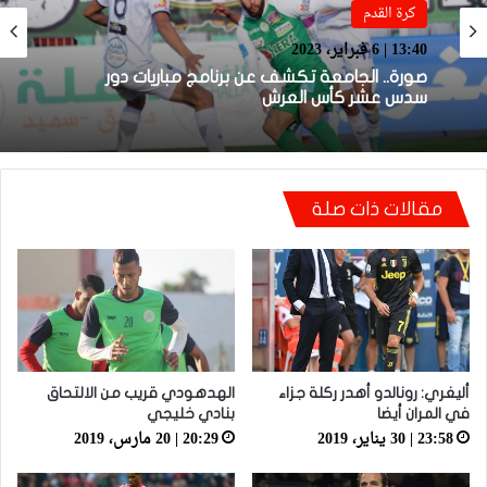
كرة القدم
كرة القدم
17:38 | 31 يناير، 2023
13:40 | 6 فبراير، 2023
قرعة الدور الـ32 من كأس العرش تضع المغرب
التطواني واتحاد تواركة في مواجهات قوية
صورة.. الجامعة تكشف عن برنامج مباريات دور
سدس عشر كأس العرش
مقالات ذات صلة
أليغري: رونالدو أهدر ركلة جزاء
الهدهودي قريب من الالتحاق
في المران أيضا
بنادي خليجي
23:58 | 30 يناير، 2019
20:29 | 20 مارس، 2019