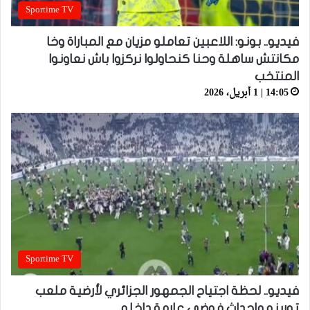
Sportime TV
فيديو.. بونو: اللاعبين تعاملو مزيان مع المباراة وخا
مكانتش ساهلة وحنا كنحاولوا نركزوا باش نعاونوا
المنتخب
14:05 | 1 أبريل، 2026
Sportime TV
فيديو.. لحظة اجتياح الجمهور الجزائري لأرضية ملعب
تورينو وإحداث فوضى عارمة داخله