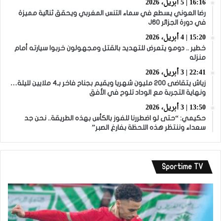
16:16 | 5 أبريل، 2026
رضا العوني يسطع في سماء التنس المغربي ويحقق ثنائية مميزة
في دورة الجزائر J60
15:20 | 4 أبريل، 2026
خطير .. دومو يتعرض للتهديد بالقتل ومجهولون خربوا سيارته أمام
منزله
22:41 | 3 أبريل، 2026
زياش يتقاضى 200 مليون شهريا ويقيم بجناح فاخر بـ4 ملايين لليلة…
ونهاية التجربة مع الوداد تلوح في الأفق
13:50 | 3 أبريل، 2026
حكيمي: “حتى لو اضطررنا للفوز بالكأس بهذه الطريقة.. نحن جد
سعداء وننتظر هذه اللحظة بفارغ الصبر”
Sportime TV