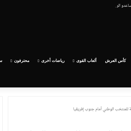
يساعدو الوداد عيط ليهم قاضي التحقيق.. دابا حتى شي واحد ما بقا باغي يعاون”
كأس العرش
ألعاب القوى
رياضات أخرى
محترفون
سب