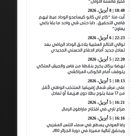
مليار فالسنة الأولى”
18:48 | 8 أبريل، 2026
أيت منا: “كاع لي كانو كيساعدو الوداد عيط ليهم
قاضي التحقيق.. دابا حتى شي واحد ما بقا باغي
يعاون”
22:23 | 6 أبريل، 2026
توالي النتائج السلبية يلاحق الوداد الرياضي بعد
تعادل جديد أمام الدفاع الحسني الجديدي
22:20 | 5 أبريل، 2026
نهضة بركان يخرج بنقطة من فاس والجيش الملكي
يتوقف أمام الكوكب المراكشي
18:13 | 5 أبريل، 2026
على عرش شمال إفريقيا: المنتخب الوطني لأقل
من 17 سنة يتوج بطلا دون هزيمة أو تعادل
16:21 | 5 أبريل، 2026
صراع ناري في افتتاح ماراطون الرمال
16:16 | 5 أبريل، 2026
رضا العوني يسطع في سماء التنس المغربي
ويحقق ثنائية مميزة في دورة الجزائر J60