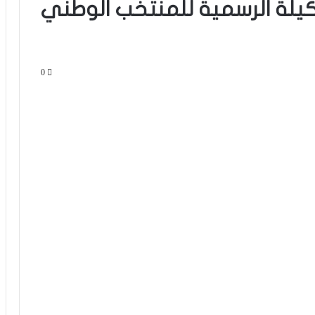
ان” 2023.. التشكيلة الرسمية للمنتخب الوطني
0
فيديو.. مشجع مغربي اقتحم أرضية
الملعب باش يعنق دياز ووخا خرجوه الأمن
ماتفاكش بقا كيسلم على اللاعبين من
بعيد
فيديو.. سينغالي يسأل وهبي عن الكان
والأخير يرد: “مامسالينش عندنا مونديال
كنوجدو ليه والباقي الجامعة قادة به”
الأسود ينتفضون في شوط المدربين
ويحسمون مواجهة الباراغواي بثنائية
الخنوس والعيناوي