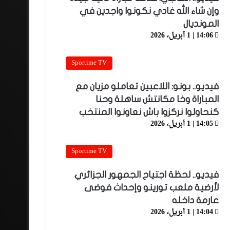
وإن شاء الله غادي نكونوا واجدين في
المونديال
14:06 | 1 أبريل، 2026
Sportime TV
فيديو.. بونو: اللاعبين تعاملو مزيان مع
المباراة وخا مكانتش ساهلة وحنا
كنحاولوا نركزوا باش نعاونوا المنتخب
14:05 | 1 أبريل، 2026
Sportime TV
فيديو.. لحظة اجتياح الجمهور الجزائري
لأرضية ملعب تورينو وإحداث فوضى
عارمة داخله
14:04 | 1 أبريل، 2026