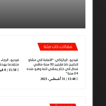
مقالات ذات صلة
فيديو.. الركراكي: “اللعابة للي مشاو
فيديو.. الرجاء
للخليج دابا فايتين 30 سنة ماشي
متقدما بهدف
15:50 | 8 فبراير، 2019
فحال للي ختار يمشي لتما وهو عنده
24 سنة”
13:48 | 31 أغسطس، 2023