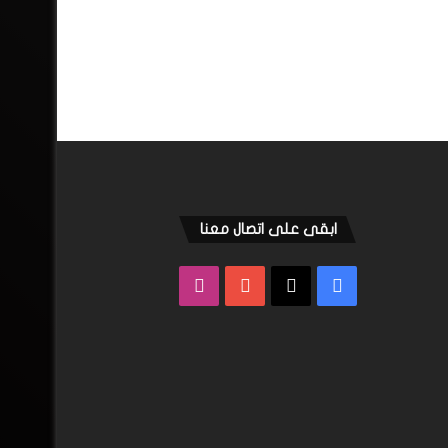
ابقى على اتصال معنا
فيسبوك
‫X
‫YouTube
انستقرام