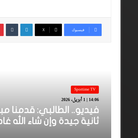
لينكدإن
فيسبوك
‫X
أقرأ المزيد
Sportime TV
14:06 | 1 أبريل، 2026
فيديو.. الطالبي: قدمنا مبا
ثانية جيدة وإن شاء الله غا
نكونوا واجدين في الموند