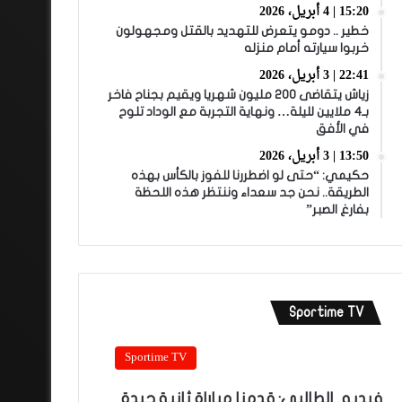
15:20 | 4 أبريل، 2026
خطير .. دومو يتعرض للتهديد بالقتل ومجهولون
خربوا سيارته أمام منزله
22:41 | 3 أبريل، 2026
زياش يتقاضى 200 مليون شهريا ويقيم بجناح فاخر
بـ4 ملايين لليلة… ونهاية التجربة مع الوداد تلوح
في الأفق
13:50 | 3 أبريل، 2026
حكيمي: “حتى لو اضطررنا للفوز بالكأس بهذه
الطريقة.. نحن جد سعداء وننتظر هذه اللحظة
بفارغ الصبر”
Sportime TV
Sportime TV
فيديو.. الطالبي: قدمنا مباراة ثانية جيدة