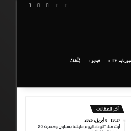
تسجيل الدخول
مقال عشوائي
إضافة عمود جا
ورتايم TV
فيديو
بْلْخَفّ
أخر المقالات
19:17 | 8 أبريل، 2026
أيت منا: “الوداد اليوم عايشة بسبابي وخسرت 20