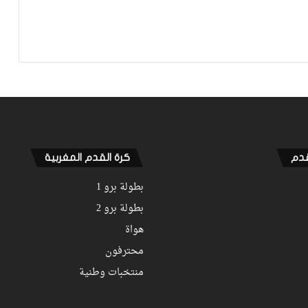
فيديو.. حلحال: فخور أني مع المنتخب
الوطني وسعيد بهاد الفوز في أول ظهور
ليا ومستعدين للمونديال
فيديو.. عيسى: كنخدمو في التيران وعندنا
ثقة في بعضياتنا وفي المنتخب وتحقيق
أول فوز مع المدرب الجديد مزيان
قدم
كرة القدم المغربية
بطولة برو 1
بطولة برو 2
هواة
محترفون
منتخبات وطنية