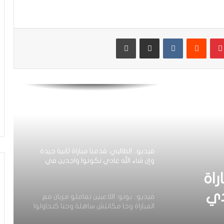
التشكيلة الرسمية للمنتخب الوطني أمام
البراغواي
بينتيريست
مشاركة عبر البريد
طباعة
فيديو.. عدنان البوجوفي: عندنا أحسن
مجموعة وطاقم تقني جيد والحمد لله
سجلت وكنت رجل المباراة
على عرش شمال إفريقيا: المنتخب الوطني
لأقل من 17 سنة يتوج بطلا دون هزيمة أو
تعادل
فيديو.. الطالبي: قدمنا مباراة ثانية جيدة
وإن شاء الله غادي نكونوا واجدين في
المونديال
راة
دي
فيديو.. بونو: اللاعبين تعاملو مزيان مع
المباراة وخا مكانتش ساهلة وحنا كنحاولوا
يال
نركزوا باش نعاونوا المنتخب