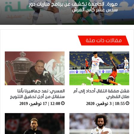
17:38 | 31 يناير، 2023
13:40 | 6 فبراير، 2023
قرعة الدور الـ32 من كأس العرش تضع المغرب
التطواني واتحاد تواركة في مواجهات قوية
صورة.. الجامعة تكشف عن برنامج مباريات دور
مقالات ذات صلة
سدس عشر كأس العرش
فشل صفقة انتقال أحداد إلى أم
العسري: نعد جماهيرنا بأننا
صلال القطري
سنقاتل من أجل تحقيق التتويج
18:55 | 3 نوفمبر، 2020
12:08 | 17 نوفمبر، 2019