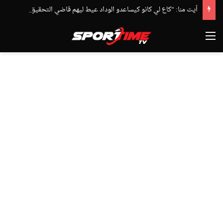
أيت منا: “كاع لي كانو كيساعدو الوداد عيط ليهم قاضي التحقيق.. دابا حتى شي واحد ما بقا باغي يعاون”
القائمة