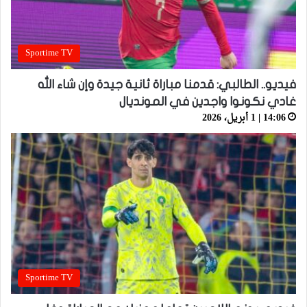
Sportime TV
فيديو.. الطالبي: قدمنا مباراة ثانية جيدة وإن شاء الله
غادي نكونوا واجدين في المونديال
14:06 | 1 أبريل، 2026
Sportime TV