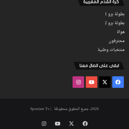
كرة القدم المغربية
بطولة برو 1
بطولة برو 2
هواة
محترفون
منتخبات وطنية
ابقى على اتصال معنا
فيسبوك
‫X
‫YouTube
انستقرام
2026، جميع الحقوق محفوظة | Sportime Tv
فيسبوك
‫X
‫YouTube
انستقرام