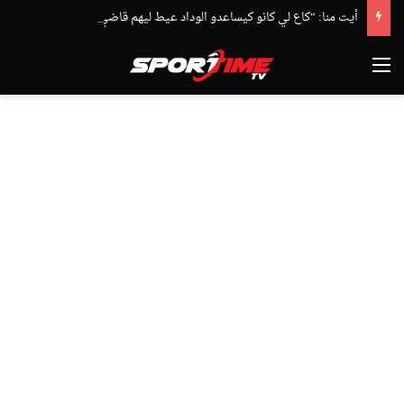
أيت منا: “كاع لي كانو كيساعدو الوداد عيط ليهم قاضي التحقيق.. دابا حتى شي واحد ما بقا باغي يعاون”
القائمة