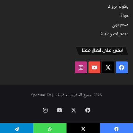
بطولة برو 2
هواة
محترفون
منتخبات وطنية
ابقى على اتصال معنا
فيسبوك
‫X
‫YouTube
انستقرام
2026، جميع الحقوق محفوظة | Sportime Tv
فيسبوك
‫X
‫YouTube
انستقرام