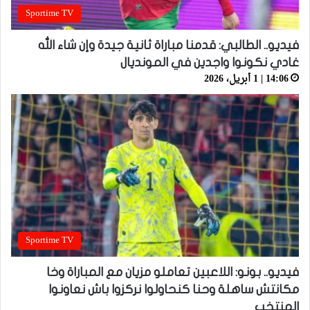
Sportime TV
فيديو.. الطالبي: قدمنا مباراة ثانية جيدة وإن شاء الله
غادي نكونوا واجدين في المونديال
14:06 | 1 أبريل، 2026
Sportime TV
فيديو.. بونو: اللاعبين تعاملو مزيان مع المباراة وخا
مكانتش ساهلة وحنا كنحاولوا نركزوا باش نعاونوا
المنتخب