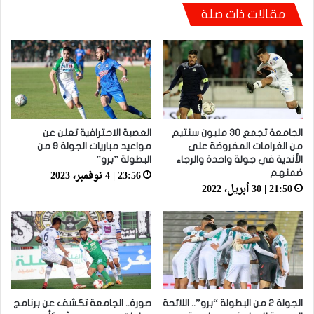
مقالات ذات صلة
الجامعة تجمع 30 مليون سنتيم
العصبة الاحترافية تعلن عن
من الغرامات المفروضة على
مواعيد مباريات الجولة 9 من
الأندية في جولة واحدة والرجاء
البطولة ”برو”
23:56 | 4 نوفمبر، 2023
ضمنهم
21:50 | 30 أبريل، 2022
الجولة 2 من البطولة “برو”.. اللائحة
صورة.. الجامعة تكشف عن برنامج