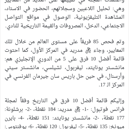
واعتمدت المجلة في تقييمها على العديد من المعايير
وهي: تحليل اللاعبين وسجلاتهم، الحضور في الاستاد،
المشاهدة التليفزيونية، الوصول في مواقع التواصل
الاجتماعي، الدخل، المصروفات والقيمة التاريخية للنادي.
وتم فحص 85 فريقاً على مستوى العالم من خلال تلك
المعايير، وجاء ريال مدريد في المركز الأول، كما احتوت
قائمة أفضل 10 فرق على 5 من الدوري الإنجليزي هم:
مانشستر يونايتد، ليفربول، تشيلسي، مانشستر سيتي
وأرسنال، في حين حل باريس سان جيرمان الفرنسي في
المركز الـ 17.
وإليكم قائمة أفضل 10 فرق في التاريخ وفقاً لمجلة
فرانس فوتبول: -1- ريال مدريد: 184 نقطة، -2- برشلونة:
177 نقطة، -2- مانشستر يونايتد: 151 نقطة، -4- بايرن
ميونخ: 135 نقطة، -5- ليفربول: 120 نقطة، -6- يوفنتوس: