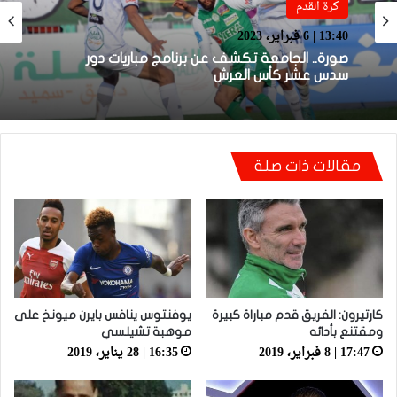
كرة القدم
كرة القدم
13:40 | 6 فبراير، 2023
17:38 | 31 يناير، 2023
صورة.. الجامعة تكشف عن برنامج مباريات دور
سدس عشر كأس العرش
قرعة الدور الـ32 من كأس العرش تضع المغرب
مقالات ذات صلة
التطواني واتحاد تواركة في مواجهات قوية
كارتيرون: الفريق قدم مباراة كبيرة
يوفنتوس ينافس بايرن ميونخ على
ومقتنع بأدائه
موهبة تشيلسي
17:47 | 8 فبراير، 2019
16:35 | 28 يناير، 2019