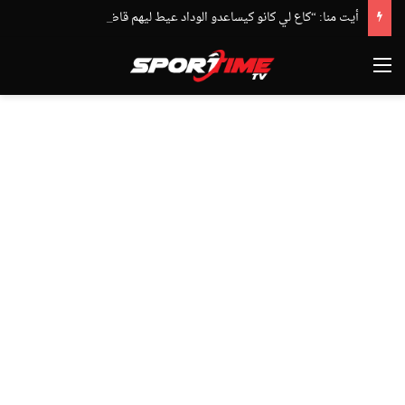
أيت منا: “كاع لي كانو كيساعدو الوداد عيط ليهم قاضي التحقيق.. دابا حتى شي واحد ما بقا باغي يعاون”
القائمة