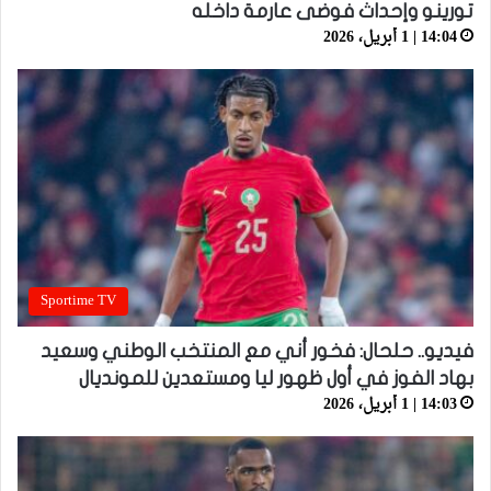
تورينو وإحداث فوضى عارمة داخله
14:04 | 1 أبريل، 2026
Sportime TV
فيديو.. حلحال: فخور أني مع المنتخب الوطني وسعيد
بهاد الفوز في أول ظهور ليا ومستعدين للمونديال
14:03 | 1 أبريل، 2026