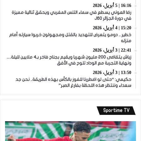
16:16 | 5 أبريل، 2026
رضا العوني يسطع في سماء التنس المغربي ويحقق ثنائية مميزة
في دورة الجزائر J60
15:20 | 4 أبريل، 2026
خطير .. دومو يتعرض للتهديد بالقتل ومجهولون خربوا سيارته أمام
منزله
22:41 | 3 أبريل، 2026
زياش يتقاضى 200 مليون شهريا ويقيم بجناح فاخر بـ4 ملايين لليلة…
ونهاية التجربة مع الوداد تلوح في الأفق
13:50 | 3 أبريل، 2026
حكيمي: “حتى لو اضطررنا للفوز بالكأس بهذه الطريقة.. نحن جد
سعداء وننتظر هذه اللحظة بفارغ الصبر”
Sportime TV