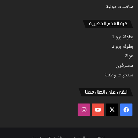
منافسات دولية
كرة القدم المغربية
بطولة برو 1
بطولة برو 2
هواة
محترفون
منتخبات وطنية
ابقى على اتصال معنا
فيسبوك
‫X
‫YouTube
انستقرام