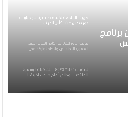
صورة.. الجامعة تكشف عن برنامج مباريات
دور سدس عشر كأس العرش
برنامج
س
قرعة الدور الـ32 من كأس العرش تضع
المغرب التطواني واتحاد تواركة في
مواجهات قوية
تصفيات “كان” 2023.. التشكيلة الرسمية
للمنتخب الوطني أمام جنوب إفريقيا
“ديربي” كأس العرش.. من له مصالح في
إشعال فتيل الفتنة بين جمهوري الرجاء
والوداد؟
كأس العرش.. الوداد يواجه شباب المحمدية
في ثمن النهائي بغيابات وازنة