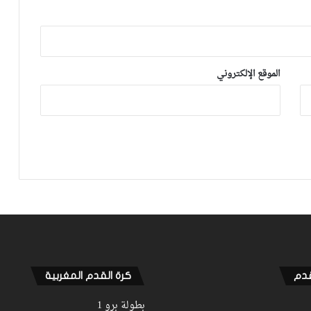
صورة.. الجامعة تكشف عن برنامج مباريات
دور سدس عشر كأس العرش
الموقع الإلكتروني
قرعة الدور الـ32 من كأس العرش تضع
المغرب التطواني واتحاد تواركة في
مواجهات قوية
تصفيات “كان” 2023.. التشكيلة الرسمية
للمنتخب الوطني أمام جنوب إفريقيا
“ديربي” كأس العرش.. من له مصالح في
إشعال فتيل الفتنة بين جمهوري الرجاء
والوداد؟
قدم
كرة القدم المغربية
بطولة برو 1