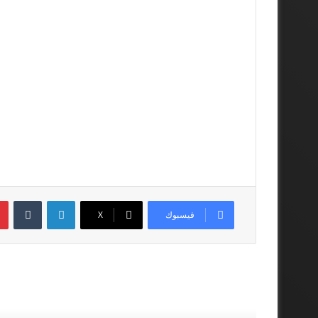
لينكدإن
فيسبوك
‫X
أقرأ المزيد