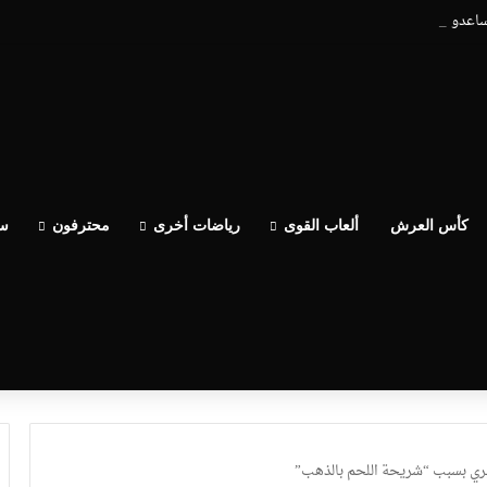
يساعدو الوداد عيط ليهم قاضي التحقيق.. دابا حتى شي واحد ما بقا باغي يعاون”
كأس العرش
ألعاب القوى
رياضات أخرى
محترفون
سب
يري بسبب “شريحة اللحم بالذهب”