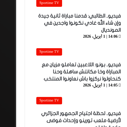
Sportime TV
فيديو.. الطالبي: قدمنا مباراة ثانية جيدة
وإن شاء الله غادي نكونوا واجدين في
المونديال
14:06 | 1 أبريل، 2026
Sportime TV
فيديو.. بونو: اللاعبين تعاملو مزيان مع
المباراة وخا مكانتش ساهلة وحنا
كنحاولوا نركزوا باش نعاونوا المنتخب
14:05 | 1 أبريل، 2026
Sportime TV
فيديو.. لحظة اجتياح الجمهور الجزائري
لأرضية ملعب تورينو وإحداث فوضى