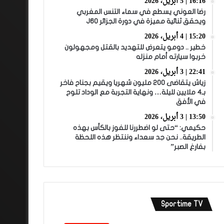
16:16 | 5 أبريل، 2026
رضا العوني يسطع في سماء التنس المغربي
ويحقق ثنائية مميزة في دورة الجزائر J60
15:20 | 4 أبريل، 2026
خطير .. دومو يتعرض للتهديد بالقتل ومجهولون
خربوا سيارته أمام منزله
22:41 | 3 أبريل، 2026
زياش يتقاضى 200 مليون شهريا ويقيم بجناح فاخر
بـ4 ملايين لليلة… ونهاية التجربة مع الوداد تلوح
في الأفق
13:50 | 3 أبريل، 2026
حكيمي: “حتى لو اضطررنا للفوز بالكأس بهذه
الطريقة.. نحن جد سعداء وننتظر هذه اللحظة
بفارغ الصبر”
Sportime TV