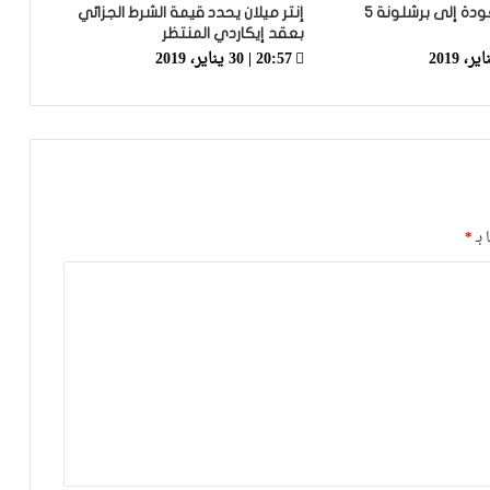
نيمار يطلب العودة إلى برشلونة 5
إنتر ميلان يحدد قيمة الشرط الجزائي
بعقد إيكاردي المنتظر
20:57 | 30 يناير، 2019
الرجاء يتنازل عن حصته من مداخيل الجمهور
لصالح شباب قصية تادلة
فيديو.. الرجاء يتأهل لربع نهائي كأس
العرش على حساب شباب قصبة تادلة
 بـ
*
كأس العرش.. التشكيلة الرسمية للرجاء أمام
شباب قصبة تادلة
كأس العرش.. اللائحة الرسمية للرجاء
لمواجهة شباب قصبة تادلة
فيديو.. قريبا افتتاح فرع أكاديمية بشكتاش
التركي لكرة القدم في دار بوعزة