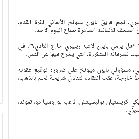
ي، نجم فريق بايرن ميونخ الألماني لكرة القدم،
الصحف الألمانية الصادرة صباح اليوم الأحد.
“Express Sonntag”، تساؤلًا “هل يرمي بايرن لاعبه ريبيري خارج النادي؟”، في
بب تصرفاته المتكررة، التي يخرج فيها عن النص.
عها الإلكتروني، مسؤولي بايرن ميونخ على ضرورة توقيع عقوبة
لفاظ خارجة، عقب انتقاده لتناول شريحة لحم بالذهب،
حات الأمريكي كريستيان بوليسيتش، لاعب بوروسيا دورتموند،
كأس العرش.. الوداد يواجه شباب المحمدية
في ثمن النهائي بغيابات وازنة