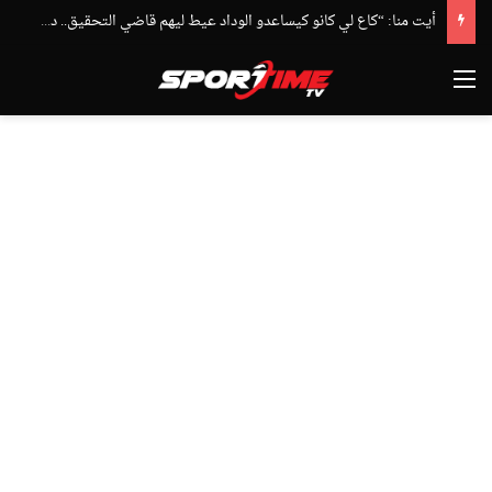
أيت منا: “كاع لي كانو كيساعدو الوداد عيط ليهم قاضي التحقيق.. دابا حتى شي واحد ما بقا باغي يعاون”
القائمة