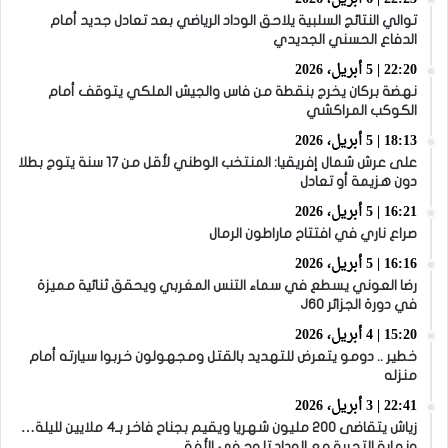
توالي النتائج السلبية يلاحق الوداد الرياضي بعد تعادل جديد أمام
الدفاع الحسني الجديدي
22:20 | 5 أبريل، 2026
نهضة بركان يخرج بنقطة من فاس والجيش الملكي يتوقف أمام
الكوكب المراكشي
18:13 | 5 أبريل، 2026
على عرش شمال إفريقيا: المنتخب الوطني لأقل من 17 سنة يتوج بطلا
دون هزيمة أو تعادل
16:21 | 5 أبريل، 2026
صراع ناري في افتتاح ماراطون الرمال
16:16 | 5 أبريل، 2026
رضا العوني يسطع في سماء التنس المغربي ويحقق ثنائية مميزة
في دورة الجزائر J60
15:20 | 4 أبريل، 2026
خطير .. دومو يتعرض للتهديد بالقتل ومجهولون خربوا سيارته أمام
منزله
22:41 | 3 أبريل، 2026
زياش يتقاضى 200 مليون شهريا ويقيم بجناح فاخر بـ4 ملايين لليلة…
ونهاية التجربة مع الوداد تلوح في الأفق