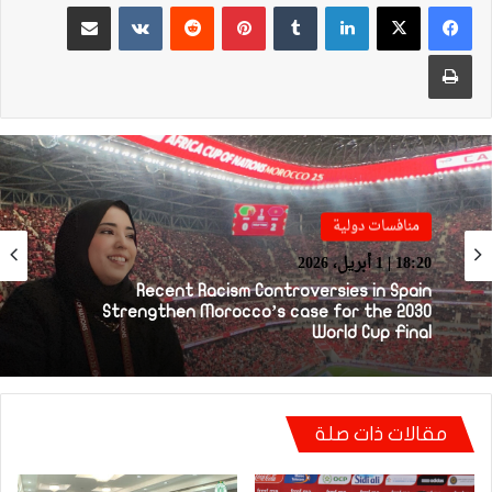
لينكدإن
بينتيريست
مشاركة عبر البريد
طباعة
منافسات دولية
منافسات دولية
14:38 | 1 أبريل، 2026
18:20 | 1 أبريل، 2026
يامال: أنا مسلم وأرفض تحويل ديني إلى أداة
للسخرية في الملاعب
Recent Racism Controversies in Spain
Strengthen Morocco’s case for the 2030
مقالات ذات صلة
World Cup Final