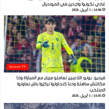
غادي نكونوا واجدين في المونديال
14:06 | 1 أبريل، 2026
Sportime TV
فيديو.. بونو: اللاعبين تعاملو مزيان مع المباراة وخا
مكانتش ساهلة وحنا كنحاولوا نركزوا باش نعاونوا
المنتخب
14:05 | 1 أبريل، 2026