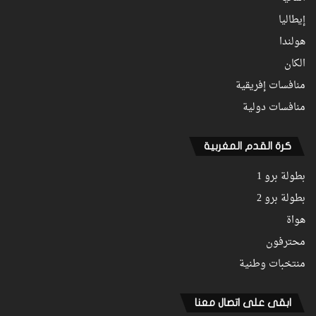
إيطاليا
هولندا
الكان
منافسات إفريقية
منافسات دولية
كرة القدم المغربية
بطولة برو 1
بطولة برو 2
هواة
محترفون
منتخبات وطنية
ابقى على اتصال معنا