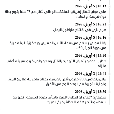
18:13 | 5 أبريل، 2026
على عرش شمال إفريقيا: المنتخب الوطني لأقل من 17 سنة يتوج بطلا
دون هزيمة أو تعادل
16:21 | 5 أبريل، 2026
صراع ناري في افتتاح ماراطون الرمال
16:16 | 5 أبريل، 2026
رضا العوني يسطع في سماء التنس المغربي ويحقق ثنائية مميزة
في دورة الجزائر J60
15:20 | 4 أبريل، 2026
خطير .. دومو يتعرض للتهديد بالقتل ومجهولون خربوا سيارته أمام
منزله
22:41 | 3 أبريل، 2026
زياش يتقاضى 200 مليون شهريا ويقيم بجناح فاخر بـ4 ملايين لليلة…
ونهاية التجربة مع الوداد تلوح في الأفق
13:50 | 3 أبريل، 2026
حكيمي: “حتى لو اضطررنا للفوز بالكأس بهذه الطريقة.. نحن جد
سعداء وننتظر هذه اللحظة بفارغ الصبر”