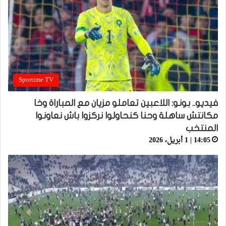
Sportime TV
فيديو.. بونو: اللاعبين تعاملو مزيان مع المباراة وخا
مكانتش ساهلة وحنا كنحاولوا نركزوا باش نعاونوا
المنتخب
14:05 | 1 أبريل، 2026