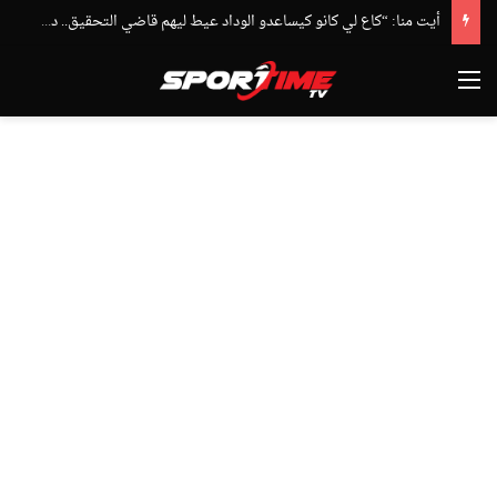
أيت منا: “كاع لي كانو كيساعدو الوداد عيط ليهم قاضي التحقيق.. دابا حتى شي واحد ما بقا باغي يعاون”
القائمة