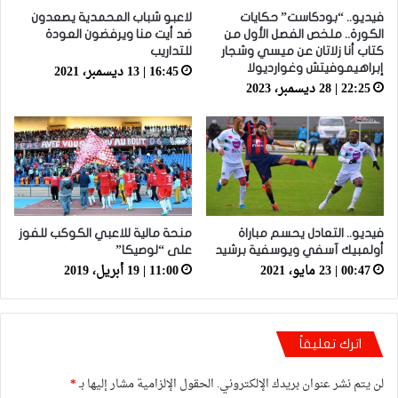
فيديو.. “بودكاست” حكايات
لاعبو شباب المحمدية يصعدون
الكورة.. ملخص الفصل الأول من
ضد أيت منا ويرفضون العودة
كتاب أنا زلاتان عن ميسي وشجار
للتداريب
16:45 | 13 ديسمبر، 2021
إبراهيموفيتش وغوارديولا
22:25 | 28 ديسمبر، 2023
فيديو.. التعادل يحسم مباراة
منحة مالية للاعبي الكوكب للفوز
أولمبيك آسفي ويوسفية برشيد
على “لوصيكا”
00:47 | 23 مايو، 2021
11:00 | 19 أبريل، 2019
اترك تعليقاً
لن يتم نشر عنوان بريدك الإلكتروني.
الحقول الإلزامية مشار إليها بـ
*