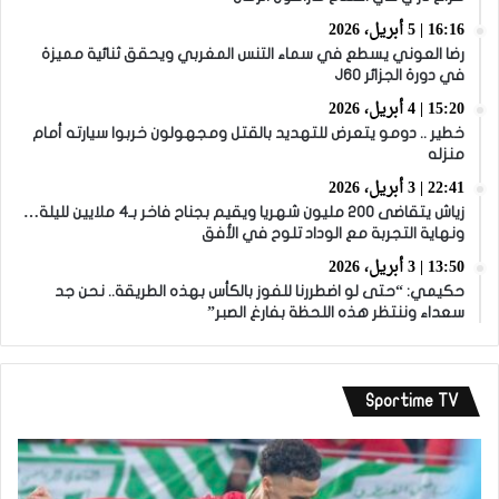
16:16 | 5 أبريل، 2026
رضا العوني يسطع في سماء التنس المغربي ويحقق ثنائية مميزة
في دورة الجزائر J60
15:20 | 4 أبريل، 2026
خطير .. دومو يتعرض للتهديد بالقتل ومجهولون خربوا سيارته أمام
منزله
22:41 | 3 أبريل، 2026
زياش يتقاضى 200 مليون شهريا ويقيم بجناح فاخر بـ4 ملايين لليلة…
ونهاية التجربة مع الوداد تلوح في الأفق
13:50 | 3 أبريل، 2026
حكيمي: “حتى لو اضطررنا للفوز بالكأس بهذه الطريقة.. نحن جد
سعداء وننتظر هذه اللحظة بفارغ الصبر”
Sportime TV