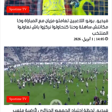
Sportime TV
فيديو.. بونو: اللاعبين تعاملو مزيان مع المباراة وخا
مكانتش ساهلة وحنا كنحاولوا نركزوا باش نعاونوا
المنتخب
14:05 | 1 أبريل، 2026
Sportime TV
فيديو.. لحظة اجتياح الجمهور الجزائري لأرضية ملعب