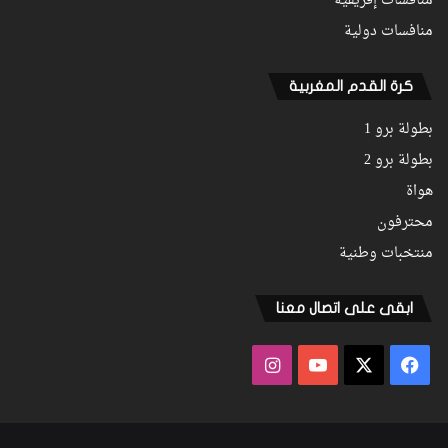
منافسات إفريقية
منافسات دولية
كرة القدم المغربية
بطولة برو 1
بطولة برو 2
هواة
محترفون
منتخبات وطنية
ابقى على اتصال معنا
فيسبوك
‫X
‫YouTube
انستقرام