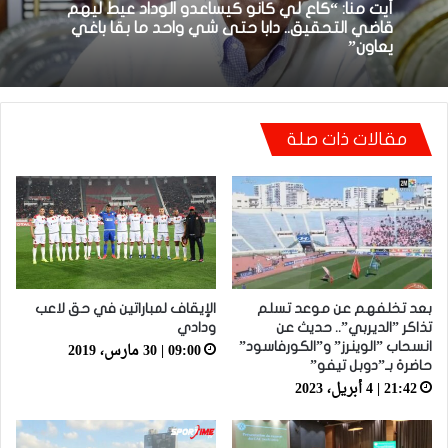
18:48 | 8 أبريل، 2026
توالي النتائج السلبية يلاحق الوداد الرياضي بعد
تعادل جديد أمام الدفاع الحسني الجديدي
أيت منا: “كاع لي كانو كيساعدو الوداد عيط ليهم
مقالات ذات صلة
قاضي التحقيق.. دابا حتى شي واحد ما بقا باغي
يعاون”
بعد تخلفهم عن موعد تسلم
الإيقاف لمباراتين في حق لاعب
تذاكر ”الديربي”.. حديث عن
ودادي
09:00 | 30 مارس، 2019
انسحاب ”الوينرز” و”الكورفاسود”
حاضرة بـ”دوبل تيفو”
21:42 | 4 أبريل، 2023