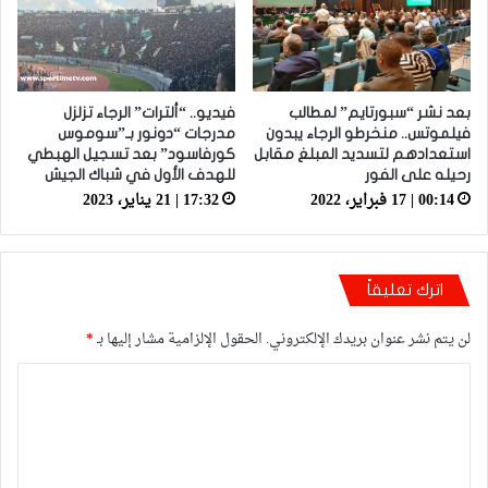
بعد نشر “سبورتايم” لمطالب
فيديو.. “ألترات” الرجاء تزلزل
فيلموتس.. منخرطو الرجاء يبدون
مدرجات “دونور بـ”سوموس
استعدادهم لتسديد المبلغ مقابل
كورفاسود” بعد تسجيل الهبطي
رحيله على الفور
للهدف الأول في شباك الجيش
00:14 | 17 فبراير، 2022
17:32 | 21 يناير، 2023
اترك تعليقاً
لن يتم نشر عنوان بريدك الإلكتروني.
الحقول الإلزامية مشار إليها بـ
*
ا
ل
ت
ع