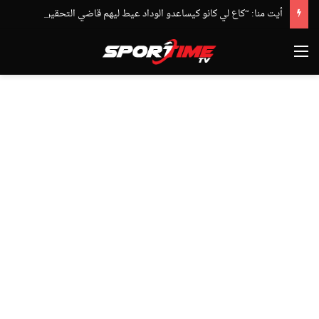
أيت منا: “كاع لي كانو كيساعدو الوداد عيط ليهم قاضي التحقيق.. دابا حتى شي واحد ما بقا باغي يعاون”
القائمة