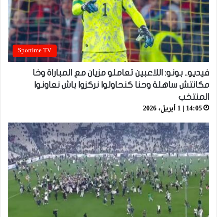
Sportime TV
فيديو.. بونو: اللاعبين تعاملو مزيان مع المباراة وخا
مكانتش ساهلة وحنا كنحاولوا نركزوا باش نعاونوا
المنتخب
14:05 | 1 أبريل، 2026