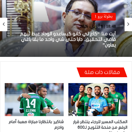
بطولة برو 1
بطولة برو 1
22:23 | 6 أبريل، 2026
18:48 | 8 أبريل، 2026
توالي النتائج السلبية يلاحق الوداد الرياضي بعد
تعادل جديد أمام الدفاع الحسني الجديدي
مقالات ذات صلة
أيت منا: “كاع لي كانو كيساعدو الوداد عيط ليهم
قاضي التحقيق.. دابا حتى شي واحد ما بقا باغي
يعاون”
المكتب المسير للرجاء ينتظر قرار
شاكير: بانتظارنا مباراة صعبة أمام
الرفع من منحة التتويج لـ600
وادزم