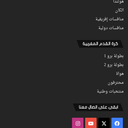
هولندا
الكان
منافسات إفريقية
منافسات دولية
كرة القدم المغربية
بطولة برو 1
بطولة برو 2
هواة
محترفون
منتخبات وطنية
ابقى على اتصال معنا
فيسبوك
‫X
‫YouTube
انستقرام