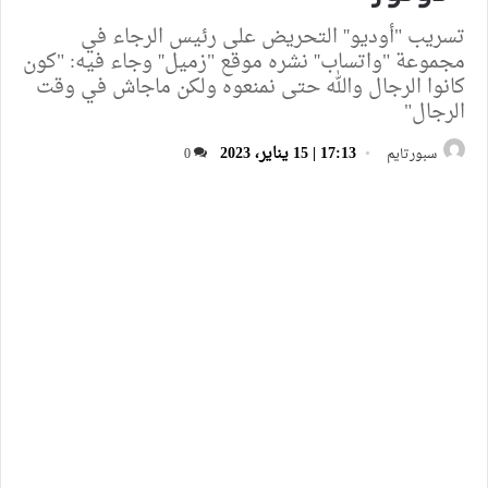
تسريب "أوديو'' التحريض على رئيس الرجاء في
مجموعة "واتساب'' نشره موقع "زميل'' وجاء فيه: "كون
كانوا الرجال والله حتى نمنعوه ولكن ماجاش في وقت
الرجال"
17:13 | 15 يناير، 2023
سبورتايم
0