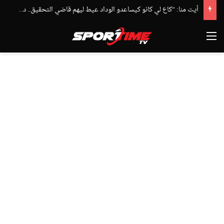
أيت منا: “كاع لي كانو كيساعدو الوداد عيط ليهم قاضي التحقيق.. دابا حتى شي واحد ما بقا باغي يعاون”
القائمة