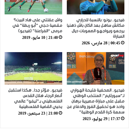
فيديو.. بونو: بالنسبة للدراري
واش عقلتي على هاد البيت؟
مكانش ساهل بعد الكان باش ذهنيا
مقصية حجي ”أبو ربطة” في
يرجعو ويواجهو الصعوبات ديال
مرمى “الفراعنة” (فيديو)
21:40 | 10 مايو، 2019
المباراة
00:45 | 28 مارس، 2026
فيديو.. الصحفية فتيحة الهواري
فيديو.. مؤثر جدا.. هكذا استقبل
لـ”سبورتايم”: المنتخب الوطني
أنصار الرجاء هلال القدس
مقبل على مباراة مصيرية برهان
الفلسطيني بـ”تيفو” عالمي
واحد هو تحقيق الفوز والدفاع عن
يحيي القضية الفلسطينية
21:00 | 23 سبتمبر، 2019
سمعة كرة القدم الوطنية”
17:37 | 29 يوليو، 2023