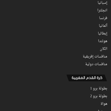
إسبانيا
انجلترا
فرنسا
ألمانيا
إيطاليا
هولندا
الكان
منافسات إفريقية
منافسات دولية
كرة القدم المغربية
بطولة برو 1
بطولة برو 2
هواة