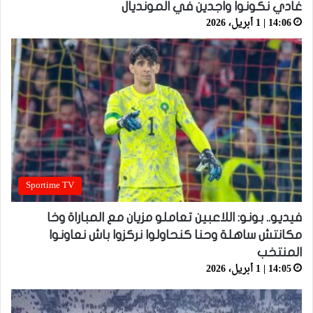
غادي نكونوا واجدين في المونديال
14:06 | 1 أبريل، 2026
Sportime TV
فيديو.. بونو: اللاعبين تعاملو مزيان مع المباراة وخا
مكانتش ساهلة وحنا كنحاولوا نركزوا باش نعاونوا
المنتخب
14:05 | 1 أبريل، 2026