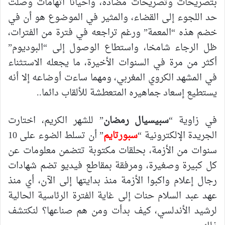
بتصريحات وتصريحات مضادة، وأحيانا اتهامات وصلت
حد اللجوء إلى القضاء، والمثير في الموضوع هو أن في
خضم هذه “المعمة” ورغم تراجعه في فترة من الفترات،
ظل الرجاء شامخا، واستطاع الوصول إلى “البوديوم”
أكثر من مرة في السنوات الأخيرة، ما يجعله الاستثناء
في المشهد الكروي المغربي، ومهما ساءت أوضاعه إلا أنه
يستطيع إسعاد جماهيره المتعطشة للألقاب دائما..
في زاوية “
سبيسيال رمضان
” للشهر الكريم، اختارت
الجريدة الإلكترونية “
سبورتايم
” أن تسلط الضوء على 10
سنوات من الأزمة، بحلقات مكتوبة تتضمن معلومات عن
كل كبيرة وصغيرة، ومرفقة بمقاطع فيديو تضم شهادات
رجال إعلام واكبوا الأزمة منذ بدايتها إلى الآن، أي منذ
عهد عبد السلام حنات إلى غاية الفترة الرئاسية الحالية
لرشيد الأندلسي، كيف بدأت ومن هم صناعها؟ لنكتشف