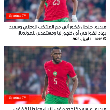
Sportime TV
فيديو.. حلحال: فخور أني مع المنتخب الوطني وسعيد
بهاد الفوز في أول ظهور ليا ومستعدين للمونديال
14:03 | 1 أبريل، 2026
Sportime TV
فيديو.. عيسى: كنخدمو في التيران وعندنا ثقة في