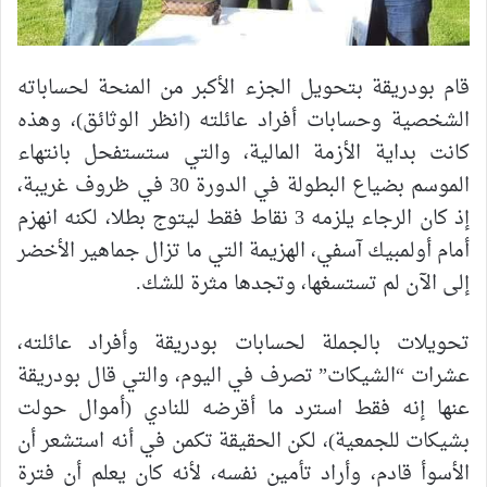
قام بودريقة بتحويل الجزء الأكبر من المنحة لحساباته
الشخصية وحسابات أفراد عائلته (انظر الوثائق)، وهذه
كانت بداية الأزمة المالية، والتي ستستفحل بانتهاء
الموسم بضياع البطولة في الدورة 30 في ظروف غريبة،
إذ كان الرجاء يلزمه 3 نقاط فقط ليتوج بطلا، لكنه انهزم
أمام أولمبيك آسفي، الهزيمة التي ما تزال جماهير الأخضر
إلى الآن لم تستسغها، وتجدها مثرة للشك.
تحويلات بالجملة لحسابات بودريقة وأفراد عائلته،
عشرات “الشيكات” تصرف في اليوم، والتي قال بودريقة
عنها إنه فقط استرد ما أقرضه للنادي (أموال حولت
بشيكات للجمعية)، لكن الحقيقة تكمن في أنه استشعر أن
الأسوأ قادم، وأراد تأمين نفسه، لأنه كان يعلم أن فترة