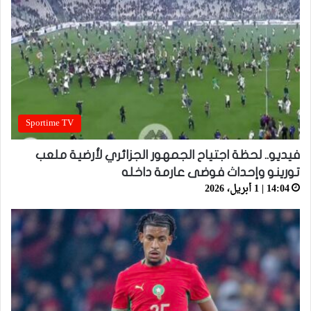
Sportime TV
فيديو.. لحظة اجتياح الجمهور الجزائري لأرضية ملعب
تورينو وإحداث فوضى عارمة داخله
14:04 | 1 أبريل، 2026