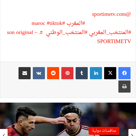
@sportimetv.com
المغاربة “خالقينها” في قطر باحتفالية
رائعة وأجواء جميلة
#المغرب
#maroc
#tiktok
#المنتخب_المغربي
#المنتخب_الوطني
♬ son original –
SPORTIMETV
لينكدإن
بينتيريست
مشاركة عبر البريد
طباعة
منافسات دولية