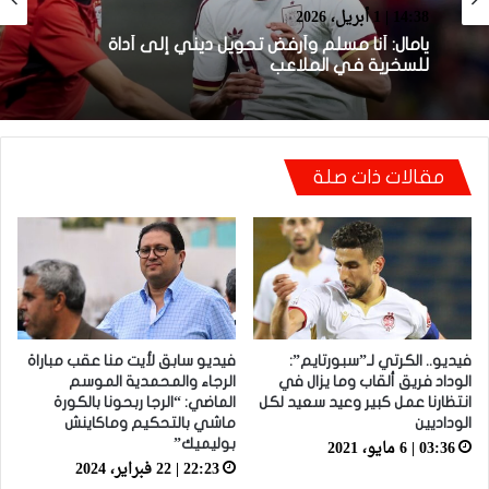
14:38 | 1 أبريل، 2026
Sportime TV
يامال: أنا مسلم وأرفض تحويل ديني إلى أداة
14:06 | 1 أبريل، 2026
للسخرية في الملاعب
مقالات ذات صلة
فيديو.. الطالبي: قدمنا مباراة ثانية جيدة وإن شاء
الله غادي نكونوا واجدين في المونديال
فيديو.. الكرتي لـ”سبورتايم”:
فيديو سابق لأيت منا عقب مباراة
الوداد فريق ألقاب وما يزال في
الرجاء والمحمدية الموسم
انتظارنا عمل كبير وعيد سعيد لكل
الماضي: “الرجا ربحونا بالكورة
الوداديين
ماشي بالتحكيم وماكاينش
03:36 | 6 مايو، 2021
بوليميك”
22:23 | 22 فبراير، 2024