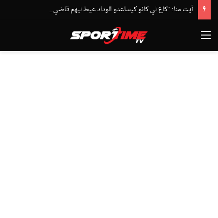
أيت منا: “كاع لي كانو كيساعدو الوداد عيط ليهم قاضي التحقيق.. دابا حتى شي واحد ما بقا باغي يعاون”
القائمة