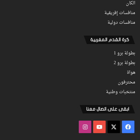
الكان
منافسات إفريقية
منافسات دولية
كرة القدم المغربية
بطولة برو 1
بطولة برو 2
هواة
محترفون
منتخبات وطنية
ابقى على اتصال معنا
فيسبوك
‫X
‫YouTube
انستقرام