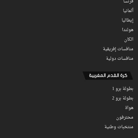
فرنسا
ألمانيا
إيطاليا
هولندا
الكان
منافسات إفريقية
منافسات دولية
كرة القدم المغربية
بطولة برو 1
بطولة برو 2
هواة
محترفون
منتخبات وطنية