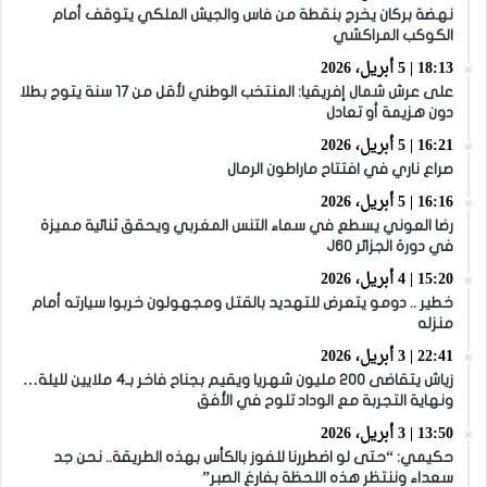
نهضة بركان يخرج بنقطة من فاس والجيش الملكي يتوقف أمام
الكوكب المراكشي
18:13 | 5 أبريل، 2026
على عرش شمال إفريقيا: المنتخب الوطني لأقل من 17 سنة يتوج بطلا
دون هزيمة أو تعادل
16:21 | 5 أبريل، 2026
صراع ناري في افتتاح ماراطون الرمال
16:16 | 5 أبريل، 2026
رضا العوني يسطع في سماء التنس المغربي ويحقق ثنائية مميزة
في دورة الجزائر J60
15:20 | 4 أبريل، 2026
خطير .. دومو يتعرض للتهديد بالقتل ومجهولون خربوا سيارته أمام
منزله
22:41 | 3 أبريل، 2026
زياش يتقاضى 200 مليون شهريا ويقيم بجناح فاخر بـ4 ملايين لليلة…
ونهاية التجربة مع الوداد تلوح في الأفق
13:50 | 3 أبريل، 2026
حكيمي: “حتى لو اضطررنا للفوز بالكأس بهذه الطريقة.. نحن جد
سعداء وننتظر هذه اللحظة بفارغ الصبر”