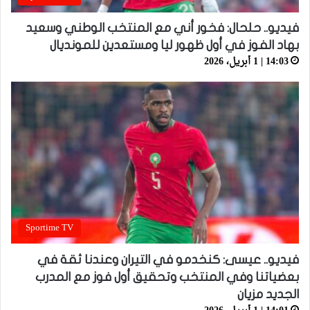
فيديو.. حلحال: فخور أني مع المنتخب الوطني وسعيد
بهاد الفوز في أول ظهور ليا ومستعدين للمونديال
14:03 | 1 أبريل، 2026
Sportime TV
فيديو.. عيسى: كنخدمو في التيران وعندنا ثقة في
بعضياتنا وفي المنتخب وتحقيق أول فوز مع المدرب
الجديد مزيان