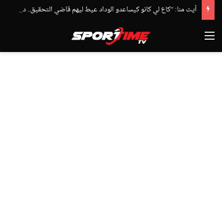
أيت منا: “كاع لي كانو كيساعدو الوداد عيط ليهم قاضي التحقيق.. دابا حتى شي واحد ما بقا باغي يعاون”
القائمة