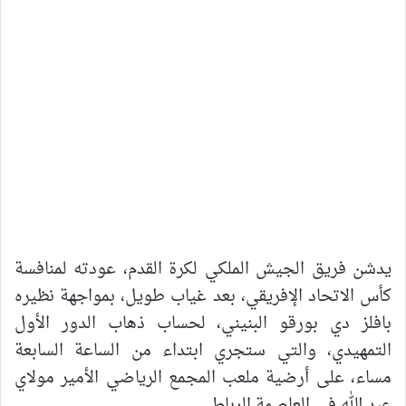
يدشن فريق الجيش الملكي لكرة القدم، عودته لمنافسة
كأس الاتحاد الإفريقي، بعد غياب طويل، بمواجهة نظيره
بافلز دي بورقو البنيني، لحساب ذهاب الدور الأول
التمهيدي، والتي ستجري ابتداء من الساعة السابعة
مساء، على أرضية ملعب المجمع الرياضي الأمير مولاي
عبد الله في العاصمة الرباط.