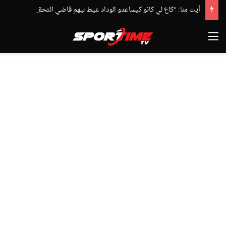
أيت منا: “كاع لي كانو كيساعدو الوداد عيط ليهم قاضي التحقيق.. دابا حتى شي واحد ما بقا باغي يعاون”
القائمة