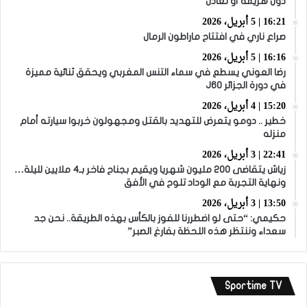
دون هزيمة أو تعادل
16:21 | 5 أبريل، 2026
صراع ناري في افتتاح ماراطون الرمال
16:16 | 5 أبريل، 2026
رضا العوني يسطع في سماء التنس المغربي ويحقق ثنائية مميزة
في دورة الجزائر J60
15:20 | 4 أبريل، 2026
خطير .. دومو يتعرض للتهديد بالقتل ومجهولون خربوا سيارته أمام
منزله
22:41 | 3 أبريل، 2026
زياش يتقاضى 200 مليون شهريا ويقيم بجناح فاخر بـ4 ملايين لليلة…
ونهاية التجربة مع الوداد تلوح في الأفق
13:50 | 3 أبريل، 2026
حكيمي: “حتى لو اضطررنا للفوز بالكأس بهذه الطريقة.. نحن جد
سعداء وننتظر هذه اللحظة بفارغ الصبر”
Sportime TV