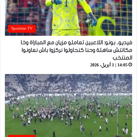
Sportime TV
فيديو.. بونو: اللاعبين تعاملو مزيان مع المباراة وخا
مكانتش ساهلة وحنا كنحاولوا نركزوا باش نعاونوا
المنتخب
14:05 | 1 أبريل، 2026