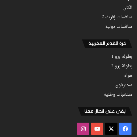
الكان
منافسات إفريقية
منافسات دولية
كرة القدم المغربية
بطولة برو 1
بطولة برو 2
هواة
محترفون
منتخبات وطنية
ابقى على اتصال معنا
فيسبوك
‫X
‫YouTube
انستقرام