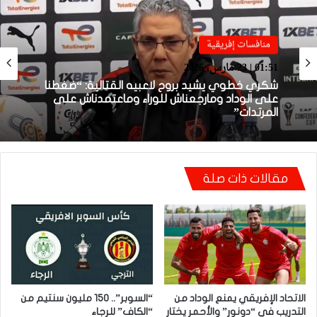
منافسات إفريقية
منافسات إفريقية
01:38 | 23 مارس، 2026
01:51 | 23 مارس، 2026
بعد الإقصاء من كأس “الكاف”.. أيت منا يقيل
بنهاشم
شكري خطوي يشيد بروح لاعبيه القتالية: “ضغطنا
مقالات ذات صلة
على الوداد ومارجعناش للوراء وماعتمدناش على
المرتدات”
الاتحاد الإفريقي يمنع الوداد من
“السوبر”.. 150 مليون سنتيم من
التدريب في “دونور” والأحمر يختار
“الكاف” للرجاء