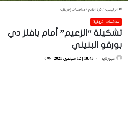
الرئيسية
/
كرة القدم
/
منافسات إفريقية
منافسات إفريقية
تشكيلة “الزعيم” أمام بافلز دي
بورقو البنيني
18:45 | 12 سبتمبر، 2021
سبورتايم
0