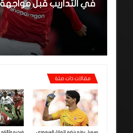
واحتفاليته التي تتضمن رس
لوهبي
مانشستر يونايتد يستعيد 
في التداريب قبل مواجهة
فيلا
مقالات ذات صلة
رسميا.. بونو ينضم للهلال السعودي
فيديو وثائقي