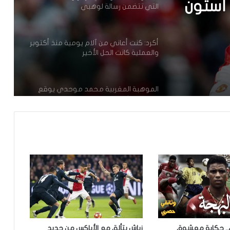
والعملية كانت الحل الأخير
الة
الموهبة المغربية محمد موحدي يوقع
مزراوي
لنادي قادش الإسباني ويتطلع للعب
للمنتخب الوطني
 أستون
أسامة طنان يبرز ضمن قائمة نجوم كبار
الدوري القطري
عدلي يواصل التألق رفقة فريقه بورنموث
الأنجليزي
معما ضمن اهتمامات فريقان إنجليزيان
رقم مميز جديد لحكيمي في دوري أبطال
.. حكاية معشوق
زياش يتألق مع الأياكس من جديد
أوروبا