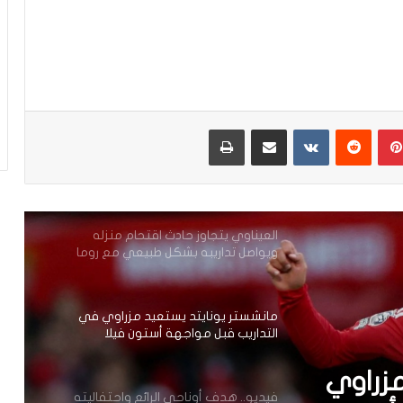
أوروبا
رسميا.. داري يغادر الأهلي وينتقل إلى
وجهة مفاجئة في “الميركاتو”
بينتيريست
مشاركة عبر البريد
طباعة
العيناوي يتجاوز حادث اقتحام منزله
ويواصل تداريبه بشكل طبيعي مع روما
مانشستر يونايتد يستعيد مزراوي في
التداريب قبل مواجهة أستون فيلا
فيديو.. هدف أوناحي الرائع واحتفاليته
التي تتضمن رسالة لوهبي
ع
أكرد: كنت أعاني من آلام يومية منذ أكتوبر