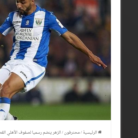
الرئيسية
/
محترفون
/
الزهر ينضم رسميا لصفوف الأهلي الق