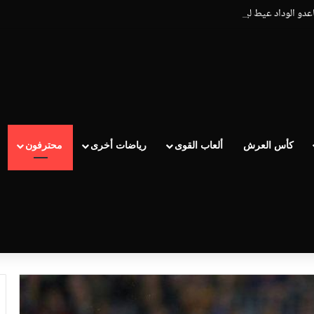
اعدو الوداد عيط ليهم قاضي التحقيق.. دابا حتى شي واحد ما بقا باغي يعاون”
كأس العرش
ألعاب القوى
رياضات أخرى
محترفون