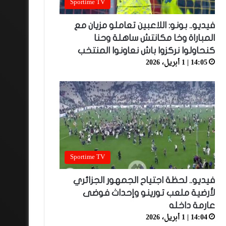
Sportime TV
فيديو.. بونو: اللاعبين تعاملو مزيان مع
المباراة وخا مكانتش ساهلة وحنا
كنحاولوا نركزوا باش نعاونوا المنتخب
14:05 | 1 أبريل، 2026
Sportime TV
فيديو.. لحظة اجتياح الجمهور الجزائري
لأرضية ملعب تورينو وإحداث فوضى
عارمة داخله
14:04 | 1 أبريل، 2026