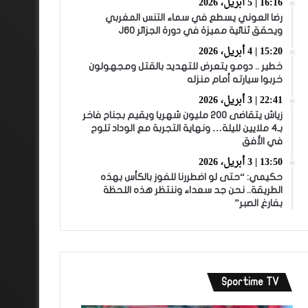
16:16 | 5 أبريل، 2026
رضا العوني يسطع في سماء التنس المغربي
ويحقق ثنائية مميزة في دورة الجزائر J60
15:20 | 4 أبريل، 2026
خطير .. دومو يتعرض للتهديد بالقتل ومجهولون
خربوا سيارته أمام منزله
22:41 | 3 أبريل، 2026
زياش يتقاضى 200 مليون شهريا ويقيم بجناح فاخر
بـ4 ملايين لليلة… ونهاية التجربة مع الوداد تلوح
في الأفق
13:50 | 3 أبريل، 2026
حكيمي: “حتى لو اضطررنا للفوز بالكأس بهذه
الطريقة.. نحن جد سعداء وننتظر هذه اللحظة
بفارغ الصبر”
Sportime TV