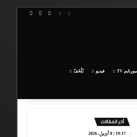
تسجيل الدخول
مقال عشوائي
إضافة عمود جا
ورتايم TV
فيديو
بْلْخَفّ
أخر المقالات
19:17 | 8 أبريل، 2026