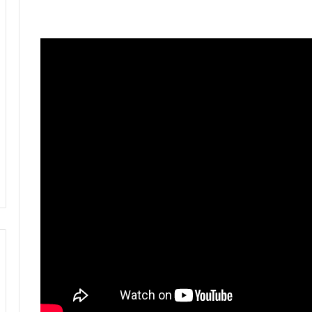
الموهبة المغربية محمد موحدي يوقع
لنادي قادش الإسباني ويتطلع للعب
للمنتخب الوطني
أسامة طنان يبرز ضمن قائمة نجوم كبار
الدوري القطري
عدلي يواصل التألق رفقة فريقه بورنموث
الأنجليزي