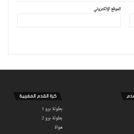
التي تتضمن رسالة لوهبي
الموقع الإلكتروني
أكرد: كنت أعاني من آلام يومية منذ أكتوبر
والعملية كانت الحل الأخير
قدم
كرة القدم المغربية
بطولة برو 1
بطولة برو 2
هواة