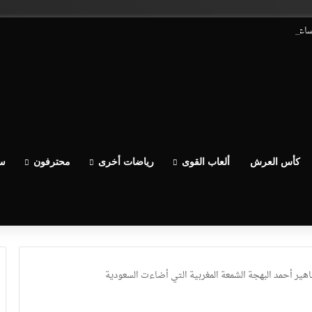
يساعدو الوداد عيط ليهم قاضي التحقيق.. دابا حتى شي واحد ما بقا باغي يعاون”
كأس العرش
ألعاب القوى
رياضات أخرى
محترفون
سب
هير أحمد البهجة الشمعة المغربية التي أضاءت السعودية