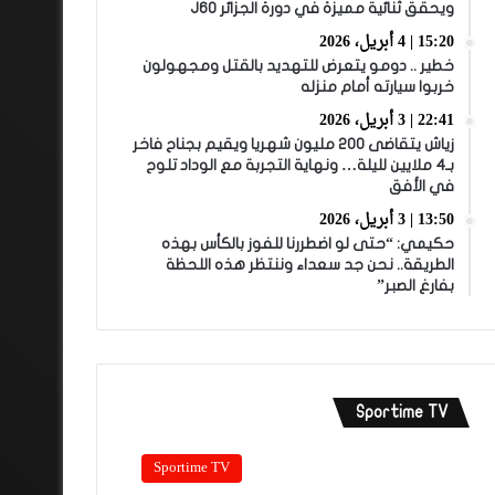
ويحقق ثنائية مميزة في دورة الجزائر J60
15:20 | 4 أبريل، 2026
خطير .. دومو يتعرض للتهديد بالقتل ومجهولون
خربوا سيارته أمام منزله
22:41 | 3 أبريل، 2026
زياش يتقاضى 200 مليون شهريا ويقيم بجناح فاخر
بـ4 ملايين لليلة… ونهاية التجربة مع الوداد تلوح
في الأفق
13:50 | 3 أبريل، 2026
حكيمي: “حتى لو اضطررنا للفوز بالكأس بهذه
الطريقة.. نحن جد سعداء وننتظر هذه اللحظة
بفارغ الصبر”
Sportime TV
Sportime TV