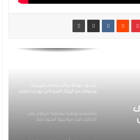
معما ضمن اهتمامات فريقان إنجليزيان
بينتيريست
مشاركة عبر البريد
طباعة
رقم مميز جديد لحكيمي في دوري أبطال
أوروبا
العيناوي يتجاوز حادث اقتحام منزله
ويواصل تداريبه بشكل طبيعي مع روما
فيديو.. نهضة بركان يتفادى الهزيمة
ويتعادل مع الهلال السوداني بهدف لمثله
ى
مانشستر يونايتد يستعيد مزراوي في
التداريب قبل مواجهة أستون فيلا