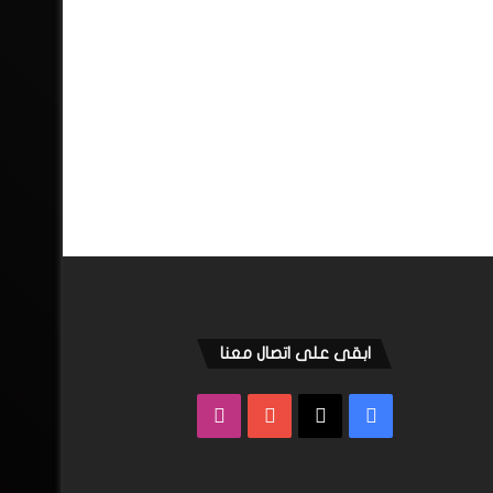
ابقى على اتصال معنا
فيسبوك
‫X
‫YouTube
انستقرام