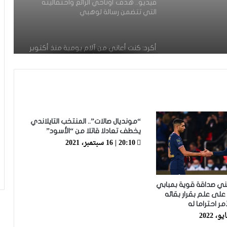
فيديو.. هدف أوناحي الرائع واحتفاليته
التي تتضمن رسالة لوهبي
أكرد: كنت أعاني من آلام يومية منذ أكتوبر
والعملية كانت الحل الأخير
الموهبة المغربية محمد موحدي يوقع
لنادي قادش الإسباني ويتطلع للعب
للمنتخب الوطني
“مونديال صالات”.. المنتخب التايلاندي
يخطف تعادلا قاتلا من “الأسود”
أسامة طنان يبرز ضمن قائمة نجوم كبار
20:10 | 16 سبتمبر، 2021
الدوري القطري
ي صداقة قوية بمبابي
عدلي يواصل التألق رفقة فريقه بورنموث
على علم بقرار بقائه
الأنجليزي
مر احتراما له