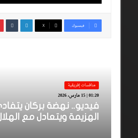
لينكدإن
فيسبوك
‫X
أقرأ المزيد
منافسات إفريقية
01:20 | 15 مارس، 2026
فيديو.. نهضة بركان يتفاد
الهزيمة ويتعادل مع الهلال
السوداني بهدف لمثله