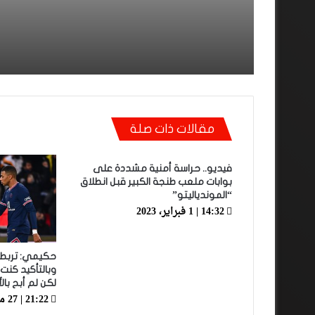
مقالات ذات صلة
فيديو.. حراسة أمنية مشددة على
بوابات ملعب طنجة الكبير قبل انطلاق
“الموندياليتو”
14:32 | 1 فبراير، 2023
حكيمي: تربطن
وبالتأكيد كنت 
لكن لم أبح بالأ
21:22 | 27 مايو، 2022