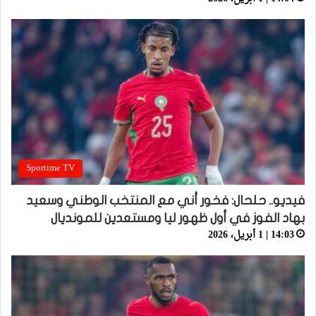
Sportime TV
فيديو.. حلحال: فخور أني مع المنتخب الوطني وسعيد
بهاد الفوز في أول ظهور ليا ومستعدين للمونديال
14:03 | 1 أبريل، 2026