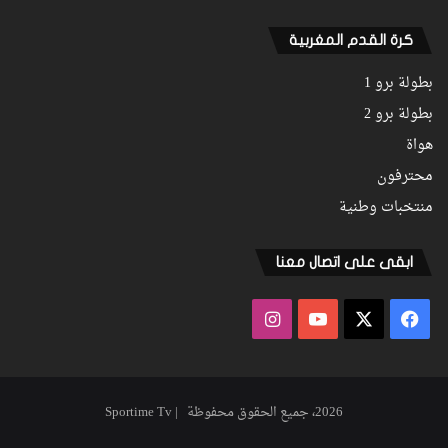
كرة القدم المغربية
بطولة برو 1
بطولة برو 2
هواة
محترفون
منتخبات وطنية
ابقى على اتصال معنا
فيسبوك
‫X
‫YouTube
انستقرام
2026، جميع الحقوق محفوظة | Sportime Tv