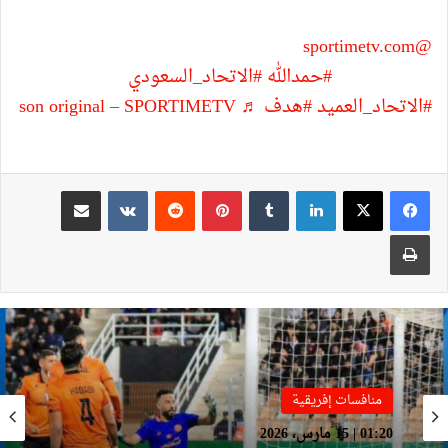
@sportimetv.com
حمد الله يسجل في شباك الفيحاء
بطريقة رائعة
#حمدالله
#الاتحاد_السعودي
#الاتحاد_العميد
#هدف
♬ son original – SPORTIMETV
لينكدإن
بينتيريست
مشاركة عبر البريد
طباعة
منافسات إفريقية
01:20 | 15 مارس، 2026