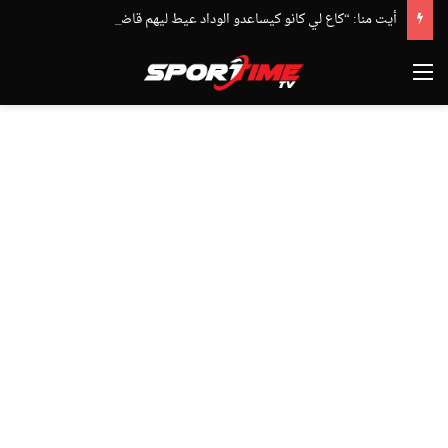
أيت منا: “كاع لي كانو كيساعدو الوداد عيط ليهم قاضي التحقيق.. دابا حتى شي واحد ما بقا باغي يعاون”
القائمة