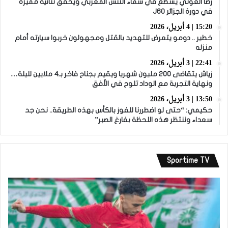
رضا العوني يسطع في سماء التنس المغربي ويحقق ثنائية مميزة
في دورة الجزائر J60
15:20 | 4 أبريل، 2026
خطير .. دومو يتعرض للتهديد بالقتل ومجهولون خربوا سيارته أمام
منزله
22:41 | 3 أبريل، 2026
زياش يتقاضى 200 مليون شهريا ويقيم بجناح فاخر بـ4 ملايين لليلة…
ونهاية التجربة مع الوداد تلوح في الأفق
13:50 | 3 أبريل، 2026
حكيمي: “حتى لو اضطررنا للفوز بالكأس بهذه الطريقة.. نحن جد
سعداء وننتظر هذه اللحظة بفارغ الصبر”
Sportime TV