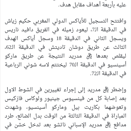
عليه بأربعة أهداف مقابل هدف.
وافتتح التسجيل للأياكس الدولي المغربي حكيم زياش
في الدقيقة الـ7، ليعود زميله في الفريق دافيد ناريس
ويسجل الثاني في الدقيقة 18 وسجل أياكس الهدف
الثالث عن طريق دوشان تاديتش في الدقيقة الـ62،
ليقلص بعدها ريال مدريد النتيجة عن طريق ماركو
أسينسيو في الدقيقة الـ70 ليختتم لاسه شوني الرباعية
في الدقيقة الـ72.
وإضطر ريال مدريد إلى إجراء تغييرين في الشوط الاول
بعد إصابة كل من فينسيوس جينيور ولوكاس فازكيس
وتعوضهما بكاريت بيل وماركو أسينسيو، وشهدت
المباراة في الدقيقة الثالثة من الوقت بدل الضائع، طرد
مدافع ريال مدريد الإسباني ناتشو بعد تدخل خشن في