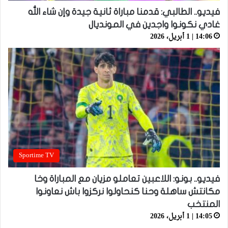
فيديو.. الطالبي: قدمنا مباراة ثانية جيدة وإن شاء الله
غادي نكونوا واجدين في المونديال
14:06 | 1 أبريل، 2026
Sportime TV
فيديو.. بونو: اللاعبين تعاملو مزيان مع المباراة وخا
مكانتش ساهلة وحنا كنحاولوا نركزوا باش نعاونوا
المنتخب
14:05 | 1 أبريل، 2026