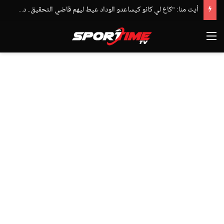
أيت منا: “كاع لي كانو كيساعدو الوداد عيط ليهم قاضي التحقيق.. دابا حتى شي واحد ما بقا باغي يعاون”
القائمة