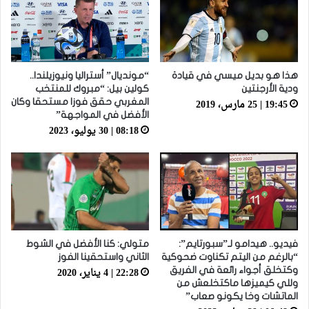
هذا هو بديل ميسي في قيادة
“مونديال” أستراليا ونيوزيلندا..
ودية الأرجنتين
كولين بيل: “مبروك للمنتخب
19:45 | 25 مارس، 2019
المغربي حقق فوزا مستحقا وكان
الأفضل في المواجهة”
08:18 | 30 يوليو، 2023
فيديو.. هيدامو لـ”سبورتايم”:
متولي: كنا الأفضل في الشوط
“بالرغم من اليتم تكناوت ضحوكية
الثاني واستحقينا الفوز
22:28 | 4 يناير، 2020
وكتخلق أجواء رائعة في الفريق
وللي كيميزها ماكتخلعش من
الماتشات وخا يكونو صعاب”