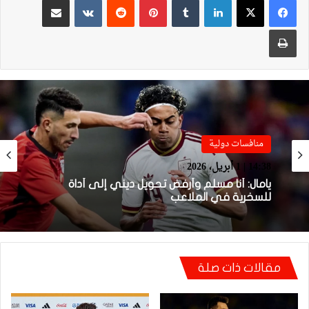
طباعة
Sportime TV
14:04 | 1 أبريل، 2026
منافسات دولية
فيديو.. لحظة اجتياح الجمهور الجزائري لأرضية
14:38 | 1 أبريل، 2026
ملعب تورينو وإحداث فوضى عارمة داخله
مقالات ذات صلة
يامال: أنا مسلم وأرفض تحويل ديني إلى أداة
للسخرية في الملاعب