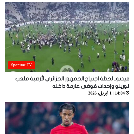
Sportime TV
فيديو.. لحظة اجتياح الجمهور الجزائري لأرضية ملعب
تورينو وإحداث فوضى عارمة داخله
14:04 | 1 أبريل، 2026