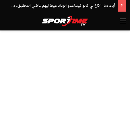
أيت منا: “كاع لي كانو كيساعدو الوداد عيط ليهم قاضي التحقيق.. دابا حتى شي واحد ما بقا باغي يعاون”
القائمة