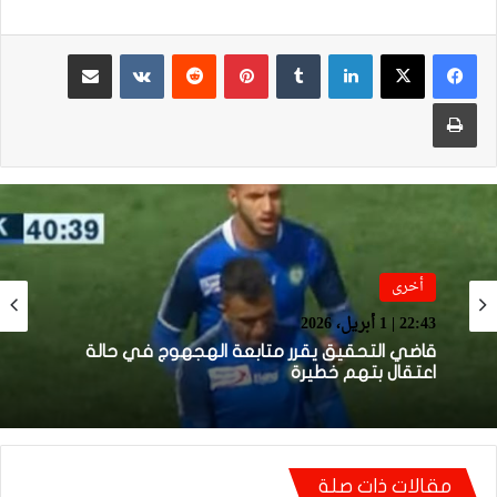
لينكدإن
بينتيريست
مشاركة عبر البريد
طباعة
أخرى
12:33 | 29 مارس، 2026
أخرى
توقيف لاعب الوداد السابق الهجهوج للاشتباه في
تورطه ضمن عصابة إجرامية متورطة في السرقة
22:43 | 1 أبريل، 2026
والاعتداء
مقالات ذات صلة