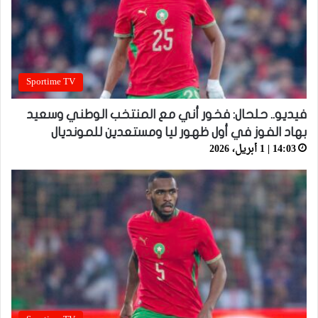
Sportime TV
فيديو.. حلحال: فخور أني مع المنتخب الوطني وسعيد
بهاد الفوز في أول ظهور ليا ومستعدين للمونديال
14:03 | 1 أبريل، 2026