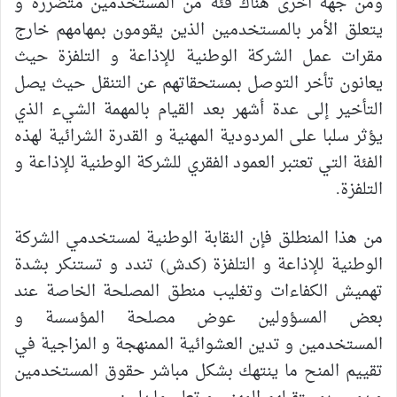
ومن جهة
أ
خرى هناك فئة من المستخدمين متضررة
و
يتعلق الأمر بالمستخدمين
الذين يقومون بمهامهم خارج
مقرات عمل الشركة الوطنية للإذاعة و التلفزة
حيث
يعانون تأخر التوصل بمستحقاتهم عن التنقل
حيث
يصل
التأخير إلى عدة أشهر بعد القيام بالمهمة الشيء الذي
يؤثر سلبا على المردودية المهنية و القدرة الشرائية لهذه
الفئة التي تعتبر العمود الفقري للشركة الوطنية للإذاعة و
التلفزة.
من هذا المنطلق فإن النقابة الوطنية لمستخدمي الشركة
الوطنية لل
ذاعة و التلفزة
(كدش) تندد و تستنكر بشدة
تهميش الكفاءات وتغليب منطق المصلحة الخاصة عند
بعض المسؤولين عوض مصلحة المؤسسة و
المستخدمين و تدين العشوائية الممنهجة و المزاجية في
تقييم المنح ما ينتهك بشكل مباشر حقوق المستخدمين