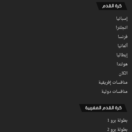
كرة القدم
إسبانيا
انجلترا
فرنسا
ألمانيا
إيطاليا
هولندا
الكان
منافسات إفريقية
منافسات دولية
كرة القدم المغربية
بطولة برو 1
بطولة برو 2