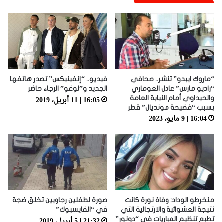
قاضي التحقيق يقرر متابعة الهجهوج في حالة
اعتقال بتهم خطيرة
“ماروك ايبدو” تنشر.. صحافي
فيديو.. “إنفينيكس” تصدر هاتفها
“راديو مارس” عادل العوماري
الجديد و”لوغو” الرجاء حاضر
16:05 | 11 أبريل، 2019
والحيداوي أمام النيابة العامة
بسبب “فضيحة مونديال” قطر
16:04 | 9 مايو، 2023
منخرطو الوداد: وفاة نورة كانت
صورة لطفلين رجاويين تخلق ضجة
نتيجة العشوائية والارتجالية التي
في “الفايسبوك”
21:32 | 5 أبريل، 2019
تطبع تنظيم المباريات في “دونور”