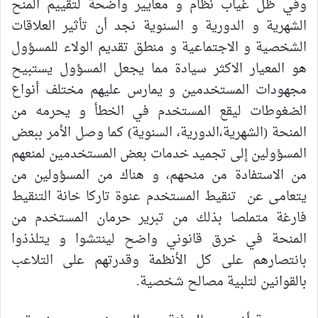
وفي ظل غياب نظام و معايير واضحة لتقييم المنح
الشهرية و الدورية و السنوية نجد أن تأثير العلاقات
الشخصية و الاجتماعية و منطق تقديم الولاء للمسؤول
هو المعيار الاكثر سيادة مما يجعل المسؤول يستبيح
مجهودات المستخدمين و يمارس عليهم مختلف
أ
نواع
الضغوطات ليقع المستخدم في الخطأ و يحرمه من
المنحة (الشهرية،الدورية، السنوية) كما وصل الأمر ببعض
المسؤولين إلى تجميد خدمات بعض المستخدمين لمنعهم
من الاستفادة من منحهم، و هناك من المسؤولين من
يتعامى عن تنقيط المستخدم عنوة تاركا خانة التنقيط
فارغة
متملصا بذلك من تبرير حرمان المستخدم من
المنحة في خرق قانوني واضح لينتشوا و يتلذذوا
بانتصارهم على كل الأنظمة وقدرتهم على التلاعب
بالقوانين لتلبية مصالح شخصية.