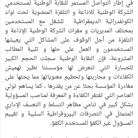
في إطار التواصل المستمر للنقابة الوطنية لمستخدمي
الشركة الوطنية للاذاعة و التلفزة المنضوية تحت لواء
الكونفدرالية الديمقراطية
للشغل مع المستخدمين
بمختلف المديريات و مقرات الشركة الوطنية للإذاعة و
التلفزة من أجل الوقوف على المشاكل التي يعيشها
المستخدمون و العمل على حلها و تلبية المطالب
المشروعة، فإن النقابة الوطنية سجلت الحجم الكبير
للخسارة التي تتعرض لها مؤسستنا نظير تهميش
الكفاءات و محاربتها وتحطيم معنوياتها
مما يحثها على
مغادرة المؤسسة بحثا عن من يقدرها ، كما يساهم تولي
العناصر التي تفتقر الكفاءة و المعرفة لمناصب المسؤولية
بشكل كبير في تنامي مظاهر التسلط و التعسف الإداري
المتمثل في التصرفات البيروقراطية السلبية و تقييم
المسؤول غير الكفؤ للمستخدم الكفؤ.