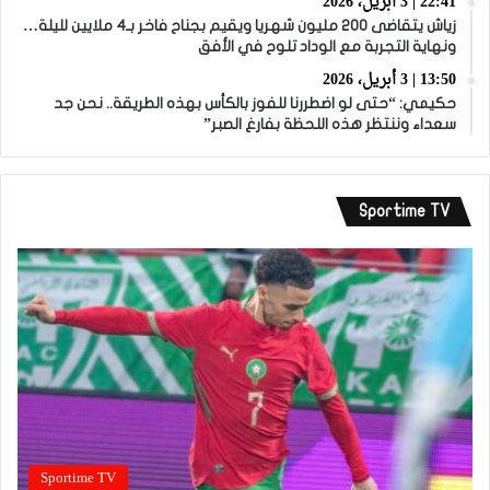
22:41 | 3 أبريل، 2026
زياش يتقاضى 200 مليون شهريا ويقيم بجناح فاخر بـ4 ملايين لليلة…
ونهاية التجربة مع الوداد تلوح في الأفق
13:50 | 3 أبريل، 2026
حكيمي: “حتى لو اضطررنا للفوز بالكأس بهذه الطريقة.. نحن جد
سعداء وننتظر هذه اللحظة بفارغ الصبر”
Sportime TV
Sportime TV