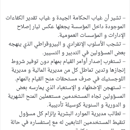
–
تشير أن غياب الحكامة الجيدة و غياب تقدير الكفاءات
الموجودة داخل المؤسسة يجعلها عكس تيار إصلاح
ال
دارات و المؤسسات العمومية.
–
تشجب ال
سلوب ال
نفرادي و البيروقراطي الذي ينهجه
بعض المسؤولين في التدبير و التسيير.
–
تستغرب إصدار أوامر القيام بمهام دون توفير شروط
إنجازها وتدين تماطل كل من مديرية المالية و مديرية
اللوجستيك في صرف مستحقات منح القيام بالمهام.
–
تستهجن ال
ضطهاد و
الإستعباد
ال
ذ
ي
يمارسه
بعض
المسؤولين تجاه المستخدمين مستعملين المنح الشهرية
و الدورية و السنوية كوسيلة تأديبية.
–
تطالب مديرية الموارد البشرية بإلزام كل مسؤول
تنقيط المستخدمين التابعين له مع إستفساره في حالة