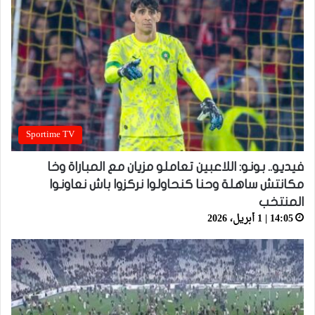
Sportime TV
فيديو.. بونو: اللاعبين تعاملو مزيان مع المباراة وخا
مكانتش ساهلة وحنا كنحاولوا نركزوا باش نعاونوا
المنتخب
14:05 | 1 أبريل، 2026