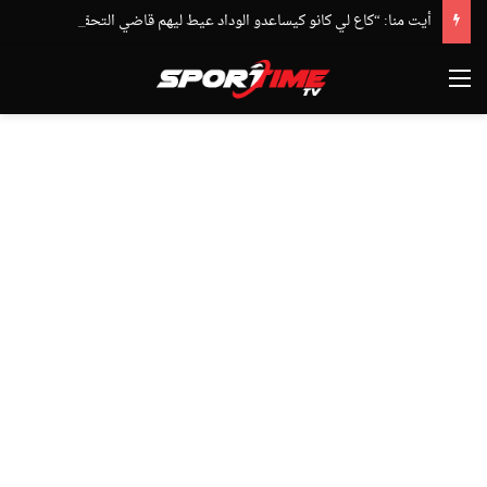
أيت منا: “كاع لي كانو كيساعدو الوداد عيط ليهم قاضي التحقيق.. دابا حتى شي واحد ما بقا باغي يعاون”
القائمة