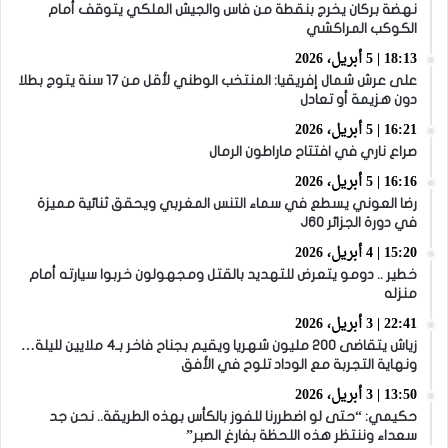
نهضة بركان يخرج بنقطة من فاس والجيش الملكي يتوقف أمام
الكوكب المراكشي
18:13 | 5 أبريل، 2026
على عرش شمال إفريقيا: المنتخب الوطني لأقل من 17 سنة يتوج بطلا
دون هزيمة أو تعادل
16:21 | 5 أبريل، 2026
صراع ناري في افتتاح ماراطون الرمال
16:16 | 5 أبريل، 2026
رضا العوني يسطع في سماء التنس المغربي ويحقق ثنائية مميزة
في دورة الجزائر J60
15:20 | 4 أبريل، 2026
خطير .. دومو يتعرض للتهديد بالقتل ومجهولون خربوا سيارته أمام
منزله
22:41 | 3 أبريل، 2026
زياش يتقاضى 200 مليون شهريا ويقيم بجناح فاخر بـ4 ملايين لليلة…
ونهاية التجربة مع الوداد تلوح في الأفق
13:50 | 3 أبريل، 2026
حكيمي: “حتى لو اضطررنا للفوز بالكأس بهذه الطريقة.. نحن جد
سعداء وننتظر هذه اللحظة بفارغ الصبر”