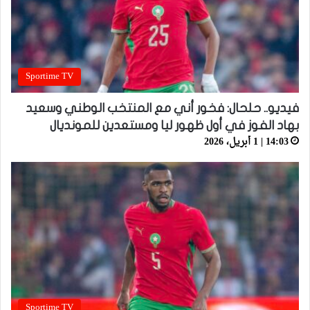
Sportime TV
فيديو.. حلحال: فخور أني مع المنتخب الوطني وسعيد
بهاد الفوز في أول ظهور ليا ومستعدين للمونديال
14:03 | 1 أبريل، 2026
Sportime TV