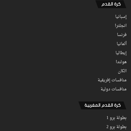
كرة القدم
إسبانيا
انجلترا
فرنسا
ألمانيا
إيطاليا
هولندا
الكان
منافسات إفريقية
منافسات دولية
كرة القدم المغربية
بطولة برو 1
بطولة برو 2