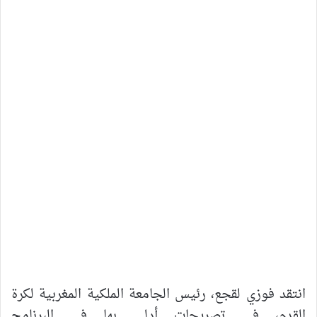
انتقد
فوزي
لقجع،
رئيس
الجامعة
الملكية
المغربية
لكرة
القدم،
في
تصريحات
أدلى
بها
في
البرنامج