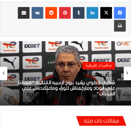
لينكدإن
بينتيريست
مشاركة عبر البريد
طباعة
منافسات إفريقية
منافسات إفريقية
01:38 | 23 مارس، 2026
01:51 | 23 مارس، 2026
بعد الإقصاء من كأس “الكاف”.. أيت منا يقيل
بنهاشم
شكري خطوي يشيد بروح لاعبيه القتالية: “ضغطنا
مقالات ذات صلة
على الوداد ومارجعناش للوراء وماعتمدناش على
المرتدات”