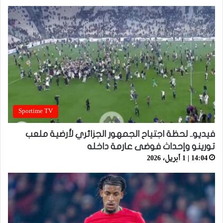
Sportime TV
فيديو.. لحظة اجتياح الجمهور الجزائري لأرضية ملعب
تورينو وإحداث فوضى عارمة داخله
14:04 | 1 أبريل، 2026