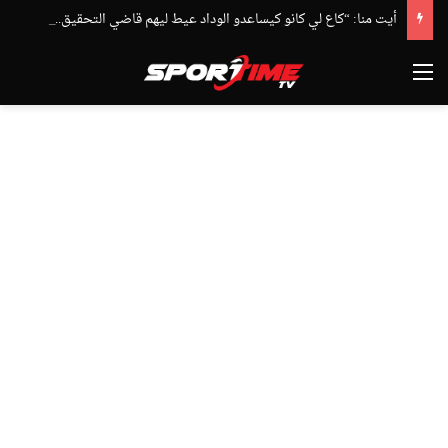
أيت منا: “كاع لي كانو كيساعدو الوداد عيط ليهم قاضي التحقيق.. دابا حتى شي واحد ما بقا باغي يعاون”
القائمة