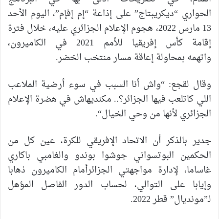
الحواري
“
ديكريبتاج
”
على
إذاعة
“
إم
إف
إم
”
،
اليوم
الأحد
13
مارس
2022
،
هجوم
الإعلام
الجزائري
عليه،
خلال
فترة
إقامة
كأس
إفريقيا
للأمم
2021
في
الكاميرون،
واتهمه
بمحاولة
إعاقة
مسار
منتخب
الخضر
.
وقال
لقجع
: “
واش
أنا
السبب
في
سوء
أرضية
الملاعب
اللي
كاتلعب
فيها
الجزائر؟
..
مكنديهاش
في
هضرة
الإعلام
الجزائري
لأنها
من
وحي
الخيال
“.
جدير
بالذكر
أن
الاتحاد
الإفريقي
للكرة،
عين
كل
من
الحكمين
البوتسواني
جوشوا
بوندو
والغامبي
باكاري
غاساما،
لإدارة
مواجهتي
الجزائر
أمام
الكاميرون
ذهابا
وإيابا
على
التوالي، لحساب الدور الفاصل المؤهل
لـ”مونديال” قطر 2022.