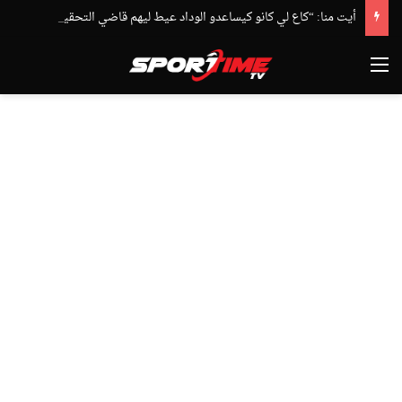
أيت منا: “كاع لي كانو كيساعدو الوداد عيط ليهم قاضي التحقيق.. دابا حتى شي واحد ما بقا باغي يعاون”
القائمة