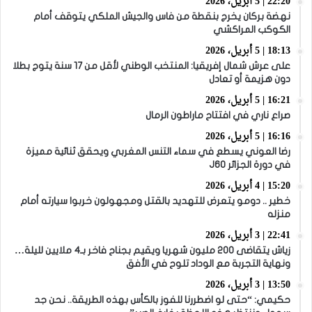
22:20 | 5 أبريل، 2026
نهضة بركان يخرج بنقطة من فاس والجيش الملكي يتوقف أمام
الكوكب المراكشي
18:13 | 5 أبريل، 2026
على عرش شمال إفريقيا: المنتخب الوطني لأقل من 17 سنة يتوج بطلا
دون هزيمة أو تعادل
16:21 | 5 أبريل، 2026
صراع ناري في افتتاح ماراطون الرمال
16:16 | 5 أبريل، 2026
رضا العوني يسطع في سماء التنس المغربي ويحقق ثنائية مميزة
في دورة الجزائر J60
15:20 | 4 أبريل، 2026
خطير .. دومو يتعرض للتهديد بالقتل ومجهولون خربوا سيارته أمام
منزله
22:41 | 3 أبريل، 2026
زياش يتقاضى 200 مليون شهريا ويقيم بجناح فاخر بـ4 ملايين لليلة…
ونهاية التجربة مع الوداد تلوح في الأفق
13:50 | 3 أبريل، 2026
حكيمي: “حتى لو اضطررنا للفوز بالكأس بهذه الطريقة.. نحن جد