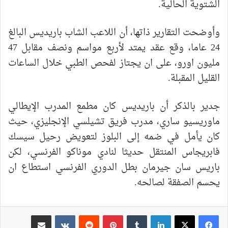
الشتوية الحالية.
وأوضحت التقارير ذاتها، أن اللاعب الشاب باريديس البالغ
24 عاما، وقع عقد يمتد لأربع مواسم ونصف مقابل 47
مليون اورو، على ان يجتاز لفحص الطبي خلال الساعات
القليل المقبلة.
جدير بالذكر أن باريديس كان مطمع المدرب الإيطالي
ماوريسيو ساري، مدرب فريق تشيلسي الإنجليزي، حيث
كان يأمل في ضمه إلى البلوز لتعويض رحيل سيسك
فابريجاس المنتقل حديثا لنادي موناكو الفرنسي، لكن
باريس سان جيرمان بطل الدوري الفرنسي استطاع ان
يحسم الصفقة لصالحه.
لينكدإن
بينتيريست
مشاركة عبر البريد