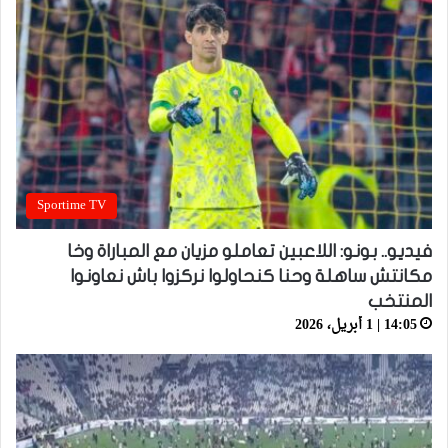
Sportime TV
فيديو.. بونو: اللاعبين تعاملو مزيان مع المباراة وخا
مكانتش ساهلة وحنا كنحاولوا نركزوا باش نعاونوا
المنتخب
14:05 | 1 أبريل، 2026