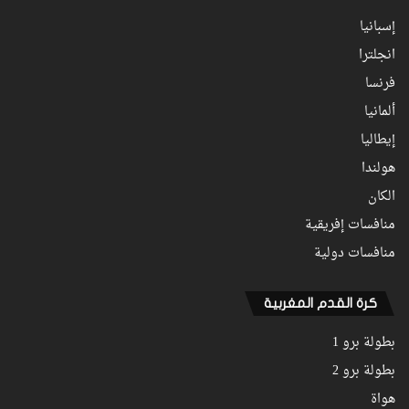
إسبانيا
انجلترا
فرنسا
ألمانيا
إيطاليا
هولندا
الكان
منافسات إفريقية
منافسات دولية
كرة القدم المغربية
بطولة برو 1
بطولة برو 2
هواة