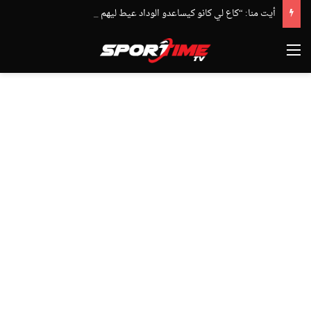
أيت منا: “كاع لي كانو كيساعدو الوداد عيط ليهم قاضي التحقيق.. دابا حتى شي واحد ما بقا باغي يعاون”
القائمة