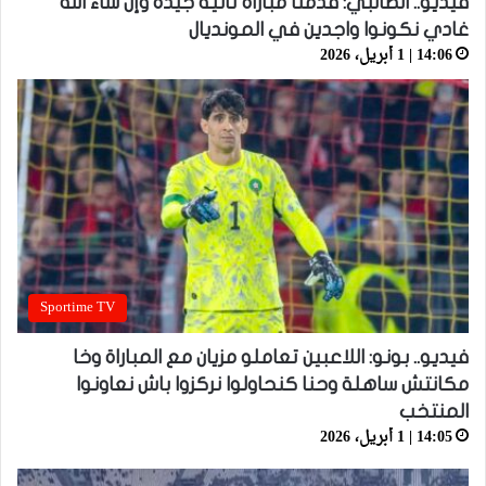
فيديو.. الطالبي: قدمنا مباراة ثانية جيدة وإن شاء الله
غادي نكونوا واجدين في المونديال
14:06 | 1 أبريل، 2026
Sportime TV
فيديو.. بونو: اللاعبين تعاملو مزيان مع المباراة وخا
مكانتش ساهلة وحنا كنحاولوا نركزوا باش نعاونوا
المنتخب
14:05 | 1 أبريل، 2026