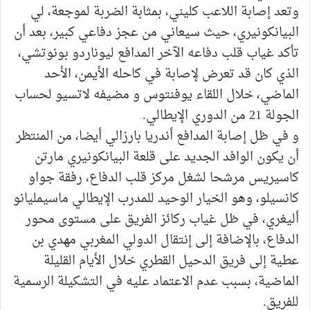
وتعد إصابة اللاعب كليني، بمثابة الضربة لموجعة، لي
البيانكونيري، حيث سيعاني من عجز دفاعي كبير، بعد أن
تأكد غياب قلب دفاعه الآخر المدافع ليوناردو بونوتشي،
الذي كان قد تعرض لإصابة في كاحله الأيمن، الأحد
الماضي، خلال اللقاء يوفنتوس و مضيفه لاتسيو لحساب
الجولة 21 من الدوري الإيطالي.
و في ظل إصابة المدافع أندريا بارزالي أيضا، من المنتظر
أن يكون الوافد الجديد على قلعة البيانكونيري مارتن
كاسيريس مرشحا لشغل مركز قلب الدفاع، رفقة جواو
كانسيلو، وهو الخيار الوحيد للمدرب الإيطالي ماسيمليانو
أليغري، في ظل غياب ركائز الفريق على مستوى محور
الدفاع، بالإضافة إلى إنتقال الدولي المغربي مهدي بن
عطية إلى فريق الدحيل القطري خلال الأيام القليلة
الماضية، بسبب عدم الاعتماد عليه في التشكيلة الرسمية
للفريق.