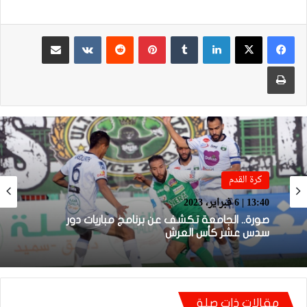
لينكدإن
بينتيريست
مشاركة عبر البريد
طباعة
كرة القدم
كرة القدم
13:40 | 6 فبراير، 2023
17:38 | 31 يناير، 2023
صورة.. الجامعة تكشف عن برنامج مباريات دور
سدس عشر كأس العرش
قرعة الدور الـ32 من كأس العرش تضع المغرب
مقالات ذات صلة
التطواني واتحاد تواركة في مواجهات قوية