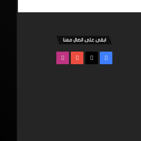
ابقى على اتصال معنا
فيسبوك
‫X
‫YouTube
انستقرام