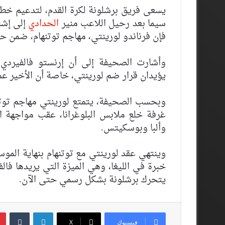
يسعى فريق برشلونة لكرة القدم، لتدعيم خطه 
سيما بعد رحيل اللاعب منير
الحدادي
إلى إشب
فإن فرناندو لورينتي، مهاجم توتنهام، ضمن حس
وأشارت الصحيفة إلى أن إرنستو فالفيردي،
يؤيدان قرار ضم لورينتي، خاصة أن الأخير عم
وبحسب الصحيفة، يتمتع لورينتي مهاجم توتن
غرفة خلع ملابس البلوغرانا، عقب مواجهة 
وألبا وبوسكيتس.
وينتهي عقد لورينتي مع توتنهام بنهاية الم
خبرة في الليغا، وهي الميزة التي يريدها فال
يتحرك برشلونة بشكل رسمي حتى الآن.
لينكدإن
فيسبوك
‫X