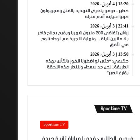
15:20 | 4 أبريل، 2026
خطير .. دومو يتعرض للتهديد بالقتل ومجهولون
خربوا سيارته أمام منزله
22:41 | 3 أبريل، 2026
زياش يتقاضى 200 مليون شهريا ويقيم بجناح فاخر
بـ4 ملايين لليلة… ونهاية التجربة مع الوداد تلوح
في الأفق
13:50 | 3 أبريل، 2026
حكيمي: “حتى لو اضطررنا للفوز بالكأس بهذه
الطريقة.. نحن جد سعداء وننتظر هذه اللحظة
بفارغ الصبر”
Sportime TV
Sportime TV
فيديو.. الطالبي: قدمنا مباراة ثانية جيدة