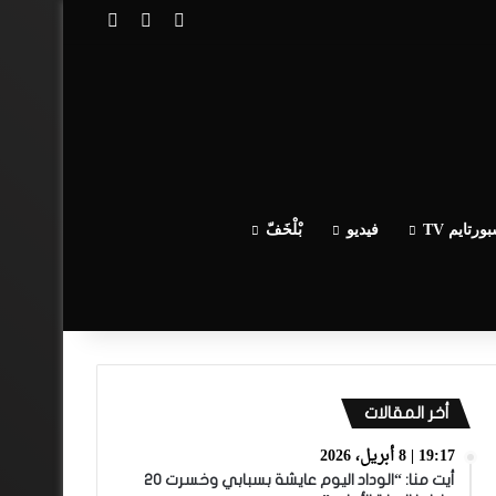
تسجيل الدخول
مقال عشوائي
إضافة عمود جا
ورتايم TV
فيديو
بْلْخَفّ
أخر المقالات
19:17 | 8 أبريل، 2026
أيت منا: “الوداد اليوم عايشة بسبابي وخسرت 20