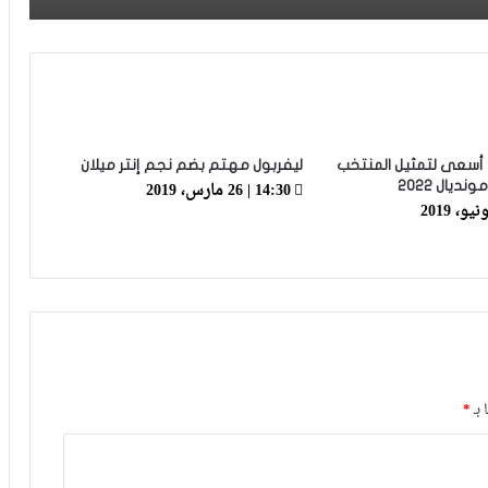
فيديو.. ريال مدريد ملك “ريمونتادات”
وبنزيما يضيف إشبيلية لقائمة ضحايا
الملكي
“ديربي” كأس العرش.. من له مصالح في
إشعال فتيل الفتنة بين جمهوري الرجاء
والوداد؟
 أسعى لتمثيل المنتخب
ليفربول مهتم بضم نجم إنتر ميلان
14:30 | 26 مارس، 2019
يال 2022
كأس العرش.. الوداد يواجه شباب المحمدية
في ثمن النهائي بغيابات وازنة
 بـ
*