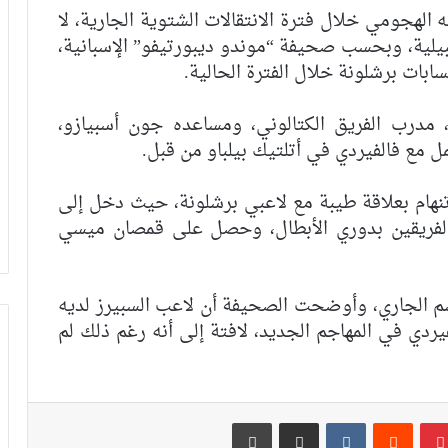
الهجومي خلال فترة الانتقالات الشتوية الجارية، لا
يلية،
وبحسب صحيفة “موندو ديبورتيفو” الإسبانية،
ابات برشلونة خلال الفترة الحالية.
 مدرب الفريق الكتالوني، ومساعده جون أسبيازو،
ل مع فالفيردي في أتلتيك بيلباو من قبل.
هام بعلاقة طيبة مع لاعبي برشلونة، حيث دخل إلى
الفريقين بدوري الأبطال، وحصل على قمصان ميسي
فيديو.. جوسيب بيدروريل: إدارة ريال مدريد
وسم الجاري، وأوضحت الصحيفة أن لاعب السبيرز لديه
ترغب في التكفل بالطفل اليتيم الذي فقد
فيردي في المهاجم الجديد، لافتة إلى أنه رغم ذلك لم
أهله في زلزال المغرب
فيديو.. قريبا افتتاح فرع أكاديمية بشكتاش
التركي لكرة القدم في دار بوعزة
بينتيريست
مشاركة عبر البريد
طباعة