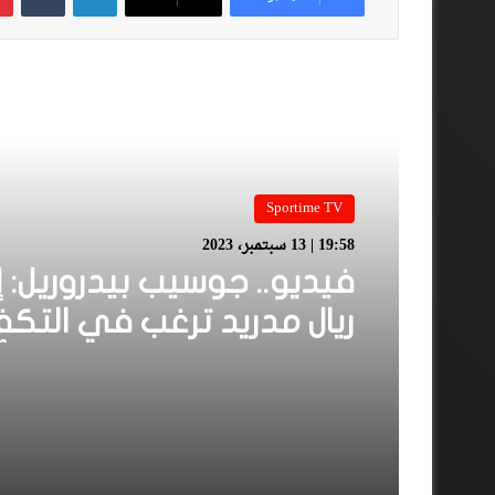
أقرأ المزيد
Sportime TV
19:58 | 13 سبتمبر، 2023
فيديو.. جوسيب بيدروريل: إ
ريال مدريد ترغب في التكف
بالطفل اليتيم الذي فقد 
في زلزال المغرب