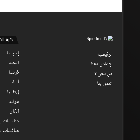
كرة ال
إسبانيا
الرئيسية
انجلترا
للإعلان معنا
فرنسا
من نحن ؟
ألمانيا
اتصل بنا
إيطاليا
هولندا
الكان
منافسات إف
منافسات د