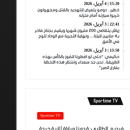
15:20 | 4 أبريل، 2026
خطير .. دومو يتعرض للتهديد بالقتل ومجهولون
خربوا سيارته أمام منزله
22:41 | 3 أبريل، 2026
زياش يتقاضى 200 مليون شهريا ويقيم بجناح فاخر
بـ4 ملايين لليلة… ونهاية التجربة مع الوداد تلوح
في الأفق
13:50 | 3 أبريل، 2026
حكيمي: “حتى لو اضطررنا للفوز بالكأس بهذه
الطريقة.. نحن جد سعداء وننتظر هذه اللحظة
بفارغ الصبر”
Sportime TV
Sportime TV
فيديو.. الطالبي: قدمنا مباراة ثانية جيدة