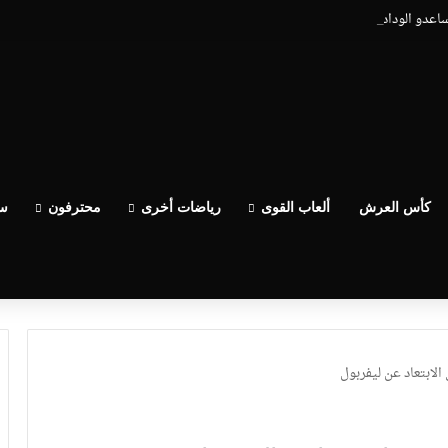
يساعدو الوداد عيط ليهم قاضي التحقيق.. دابا حتى شي واحد ما بقا باغي يعاون”
كأس العرش
ألعاب القوى
رياضات أخرى
محترفون
سب
لابتعاد عن ليفربول