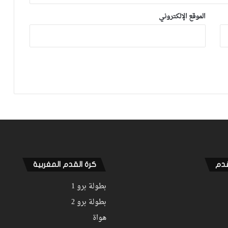
صورة.. الجامعة تكشف عن برنامج مباريات
دور سدس عشر كأس العرش
الموقع الإلكتروني
قرعة الدور الـ32 من كأس العرش تضع
المغرب التطواني واتحاد تواركة في
مواجهات قوية
توخيل عن كونتي: “اعتقدت أنه عندما
يتصافح شخصان فيجب أن ينظرا إلى أعين
بعضهما البعض ولكنه كان له رأي آخر”
كونتي: ”الشجار مع توخيل؟ رأيي أنه من
الأفضل الحديث عن المباراة.. إذا أردنا أن
نسبب المشكلات لتشيلسي علينا أن نكون
قدم
كرة القدم المغربية
أفضل”
بطولة برو 1
بطولة برو 2
هواة