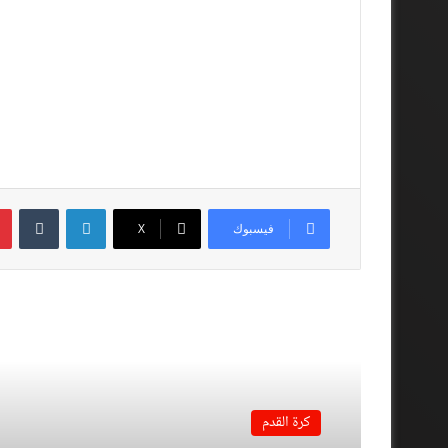
لينكدإن
فيسبوك
‫X
أقرأ المزيد
كرة القدم