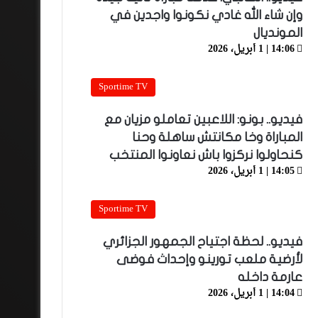
وإن شاء الله غادي نكونوا واجدين في
المونديال
14:06 | 1 أبريل، 2026
Sportime TV
فيديو.. بونو: اللاعبين تعاملو مزيان مع
المباراة وخا مكانتش ساهلة وحنا
كنحاولوا نركزوا باش نعاونوا المنتخب
14:05 | 1 أبريل، 2026
Sportime TV
فيديو.. لحظة اجتياح الجمهور الجزائري
لأرضية ملعب تورينو وإحداث فوضى
عارمة داخله
14:04 | 1 أبريل، 2026