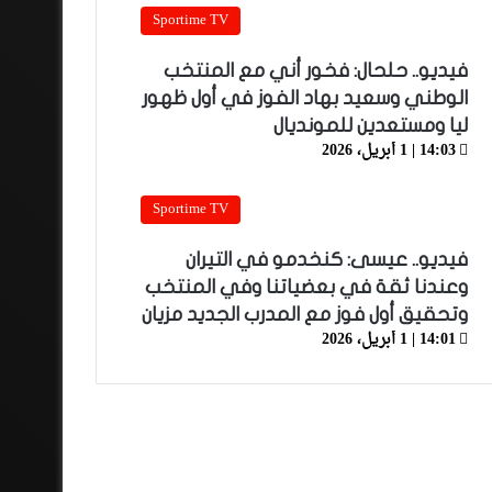
Sportime TV
فيديو.. حلحال: فخور أني مع المنتخب
الوطني وسعيد بهاد الفوز في أول ظهور
ليا ومستعدين للمونديال
14:03 | 1 أبريل، 2026
Sportime TV
فيديو.. عيسى: كنخدمو في التيران
وعندنا ثقة في بعضياتنا وفي المنتخب
وتحقيق أول فوز مع المدرب الجديد مزيان
14:01 | 1 أبريل، 2026