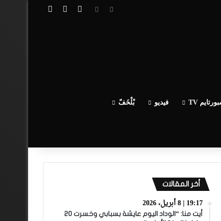
تسجيل الدخول
مقال عشوائي
إضافة عمود جا
ورتايم TV
فيديو
بْلْخَفّ
أخر المقالات
19:17 | 8 أبريل، 2026
أيت منا: “الوداد اليوم عايشة بسبابي وخسرت 20