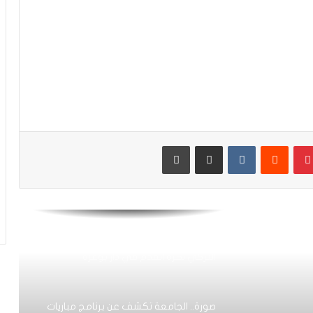
للمنتخب الوطني أمام جنوب إفريقيا
فيديو.. في مباراة مشتعلة.. المان سيتي
يحقق “ريمونتادا” في آخر الدقائق ويحسم
لقب “البريمرليغ” لصالحه وينسف أحلام
ليفربول
“ديربي” كأس العرش.. من له مصالح في
إشعال فتيل الفتنة بين جمهوري الرجاء
بينتيريست
مشاركة عبر البريد
طباعة
والوداد؟
كأس العرش.. الوداد يواجه شباب المحمدية
في ثمن النهائي بغيابات وازنة
فيديو.. قريبا افتتاح فرع أكاديمية بشكتاش
التركي لكرة القدم في دار بوعزة
صورة.. الجامعة تكشف عن برنامج مباريات