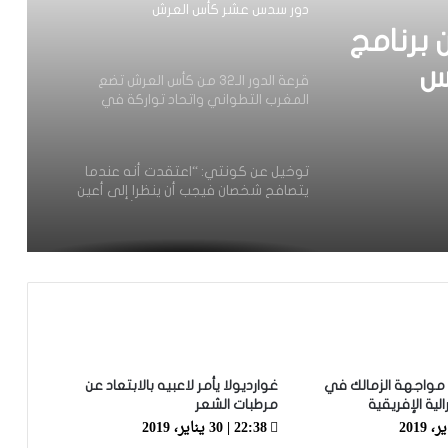
دور سدس عشر كأس العرش
برنامج
س
قرعة الدور الـ32 من كأس العرش تضع
المغرب التطواني واتحاد تواركة في
مواجهات قوية
توخيل عن كونتي: “اعتقدت أنه عندما
يتصافح شخصان فيجب أن ينظرا إلى أعين
بعضهما البعض ولكنه كان له رأي آخر”
كونتي: ”الشجار مع توخيل؟ رأيي أنه من
الأفضل الحديث عن المباراة.. إذا أردنا أن
نسبب المشكلات لتشيلسي علينا أن نكون
أفضل”
فيديو.. اشتباك توخيل وكونتي بالأيدي
بعد مباراة تشيلسي وتوتنهام
 مواجهة الزمالك في
غوارديولا يأمر لاعبيه بالابتعاد عن
ية الإفريقية
مرطبات الشعر
22:38 | 30 يناير، 2019
تصفيات “كان” 2023.. التشكيلة الرسمية