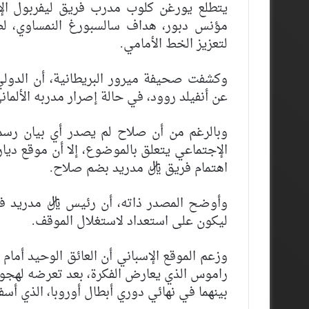
يتطلع يورغن كلوب مدرب فريق ليفربول الإنج
مؤنس دبور، هداف سالسبورغ النمساوي، لصفو
لتعزيز الخط الأمامي.
وكشفت صحيفة ميرور البريطانية، أن الدولي
عن أنفيلد روود، في حالة إصرار مدربه الألما
وبالرغم من أن صلاح لم يصدر أي بيان رسمي
الإجتماعي يتعلق بالموضوع، إلا أن موقع ديار
اهتمام فريق ريال مدريد بضم صلاح.
وأوضح المصدر ذاته، أن رئيس ريال مدريد ف
ليكون على استعداد لاستغلال الموقف.
وزعم الموقع الإسباني أن العائق الوحيد أمام
راموس الذي يعارض الفكرة، بعد تعرضه لهجوم
بينهما في نهائي دوري أبطال أوروبا، الذي أ