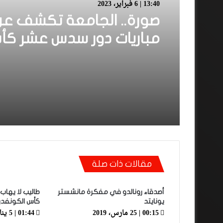
13:40 | 6 فبراير، 2023
صورة.. الجامعة تكشف عن 
مباريات دور سدس عشر كأ
العرش
مقالات ذات صلة
أصدقاء رونالدو في مفكرة مانشستر
طاليب لا يهاب
يونايتد
كأس الكونفدرال
00:15 | 25 مارس، 2019
01:44 | 5 يناير، 2019