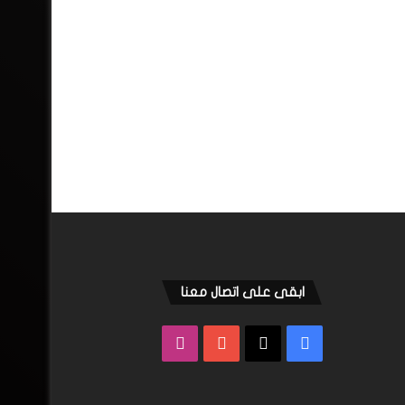
ابقى على اتصال معنا
فيسبوك
‫X
‫YouTube
انستقرام