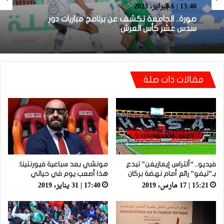
كرة القدم
17:38 | 31 يناير، 2023
13:40 | 6 فبراير، 2023
قرعة الدور الـ32 من كأس العرش تضع المغرب
التطواني واتحاد تواركة في مواجهات قوية
صورة.. الجامعة تكشف عن برنامج مباريات دور
سدس عشر كأس العرش
مقالات ذات صلة
فيديو.. “ألتراس إيمازيغن” تبدع
مونشي بعد سباعية فيورنتينا:
بـ”تيفو” رائع أمام نهضة بركان
هذا أصعب يوم في حياتي
15:21 | 17 مارس، 2019
17:40 | 31 يناير، 2019