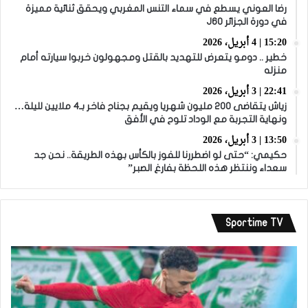
رضا العوني يسطع في سماء التنس المغربي ويحقق ثنائية مميزة
في دورة الجزائر J60
15:20 | 4 أبريل، 2026
خطير .. دومو يتعرض للتهديد بالقتل ومجهولون خربوا سيارته أمام
منزله
22:41 | 3 أبريل، 2026
زياش يتقاضى 200 مليون شهريا ويقيم بجناح فاخر بـ4 ملايين لليلة…
ونهاية التجربة مع الوداد تلوح في الأفق
13:50 | 3 أبريل، 2026
حكيمي: “حتى لو اضطررنا للفوز بالكأس بهذه الطريقة.. نحن جد
سعداء وننتظر هذه اللحظة بفارغ الصبر”
Sportime TV