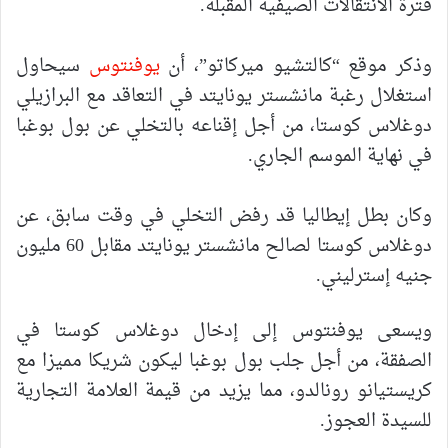
فترة الانتقالات الصيفية المقبلة.
وذكر موقع “كالتشيو ميركاتو”، أن
يوفنتوس
سيحاول
استغلال رغبة مانشستر يونايتد في التعاقد مع البرازيلي
دوغلاس كوستا، من أجل إقناعه بالتخلي عن بول بوغبا
في نهاية الموسم الجاري.
وكان بطل إيطاليا قد رفض التخلي في وقت سابق، عن
دوغلاس كوستا لصالح مانشستر يونايتد مقابل 60 مليون
جنيه إسترليني.
ويسعى يوفنتوس إلى إدخال دوغلاس كوستا في
الصفقة، من أجل جلب بول بوغبا ليكون شريكا مميزا مع
كريستيانو رونالدو، مما يزيد من قيمة العلامة التجارية
للسيدة العجوز.