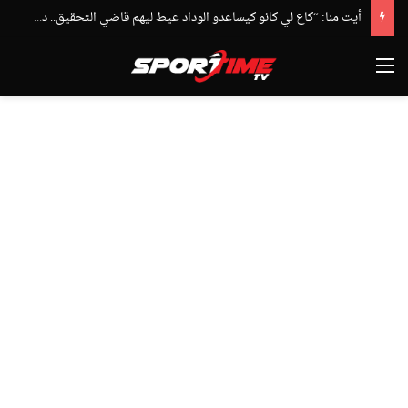
أيت منا: “كاع لي كانو كيساعدو الوداد عيط ليهم قاضي التحقيق.. دابا حتى شي واحد ما بقا باغي يعاون”
القائمة