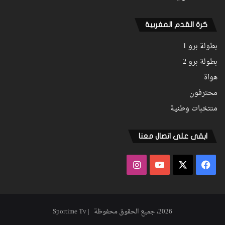
كرة القدم المغربية
بطولة برو 1
بطولة برو 2
هواة
محترفون
منتخبات وطنية
ابقى على اتصال معنا
فيسبوك
‫X
‫YouTube
انستقرام
2026، جميع الحقوق محفوظة | Sportime Tv