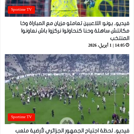
Sportime TV
فيديو.. بونو: اللاعبين تعاملو مزيان مع المباراة وخا
مكانتش ساهلة وحنا كنحاولوا نركزوا باش نعاونوا
المنتخب
14:05 | 1 أبريل، 2026
Sportime TV
فيديو.. لحظة اجتياح الجمهور الجزائري لأرضية ملعب