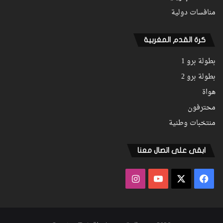
منافسات دولية
كرة القدم المغربية
بطولة برو 1
بطولة برو 2
هواة
محترفون
منتخبات وطنية
ابقى على اتصال معنا
فيسبوك
‫X
‫YouTube
انستقرام