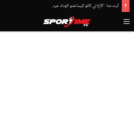
أيت منا: “كاع لي كانو كيساعدو الوداد عيط ليهم قاضي التحقيق.. دابا حتى شي واحد ما بقا باغي يعاون”
القائمة