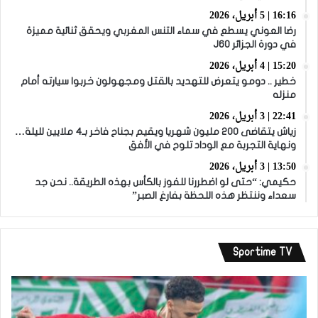
16:16 | 5 أبريل، 2026
رضا العوني يسطع في سماء التنس المغربي ويحقق ثنائية مميزة
في دورة الجزائر J60
15:20 | 4 أبريل، 2026
خطير .. دومو يتعرض للتهديد بالقتل ومجهولون خربوا سيارته أمام
منزله
22:41 | 3 أبريل، 2026
زياش يتقاضى 200 مليون شهريا ويقيم بجناح فاخر بـ4 ملايين لليلة…
ونهاية التجربة مع الوداد تلوح في الأفق
13:50 | 3 أبريل، 2026
حكيمي: “حتى لو اضطررنا للفوز بالكأس بهذه الطريقة.. نحن جد
سعداء وننتظر هذه اللحظة بفارغ الصبر”
Sportime TV