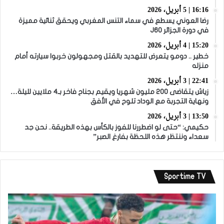
16:16 | 5 أبريل، 2026
رضا العوني يسطع في سماء التنس المغربي ويحقق ثنائية مميزة
في دورة الجزائر J60
15:20 | 4 أبريل، 2026
خطير .. دومو يتعرض للتهديد بالقتل ومجهولون خربوا سيارته أمام
منزله
22:41 | 3 أبريل، 2026
زياش يتقاضى 200 مليون شهريا ويقيم بجناح فاخر بـ4 ملايين لليلة…
ونهاية التجربة مع الوداد تلوح في الأفق
13:50 | 3 أبريل، 2026
حكيمي: “حتى لو اضطررنا للفوز بالكأس بهذه الطريقة.. نحن جد
سعداء وننتظر هذه اللحظة بفارغ الصبر”
Sportime TV