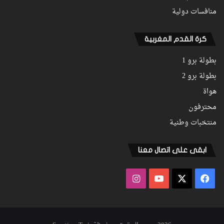
منافسات دولية
كرة القدم المغربية
بطولة برو 1
بطولة برو 2
هواة
محترفون
منتخبات وطنية
ابقى على اتصال معنا
فيسبوك
‫X
‫YouTube
انستقرام