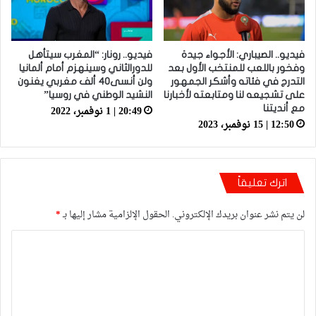
فيديو.. الصيباري: الأجواء جيدة
فيديو.. رونار: “المغرب سيتأهل
وفخور باللعب للمنتخب الأول بعد
للدورالثاني وسينهزم أمام ألمانيا
التدرج في فئاته وأشكر الجمهور
ولن أنسى40 ألف مغربي يغنون
على تشجيعه لنا ومتابعته لأخبارنا
النشيد الوطني في روسيا”
20:49 | 1 نوفمبر، 2022
مع أنديتنا
12:50 | 15 نوفمبر، 2023
اترك تعليقاً
لن يتم نشر عنوان بريدك الإلكتروني.
الحقول الإلزامية مشار إليها بـ
*
ا
ل
ت
ع