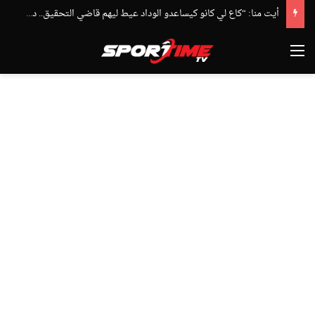
أيت منا: “كاع لي كانو كيساعدو الوداد عيط ليهم قاضي التحقيق.. دابا حتى شي واحد ما بقا باغي يعاون”
القائمة