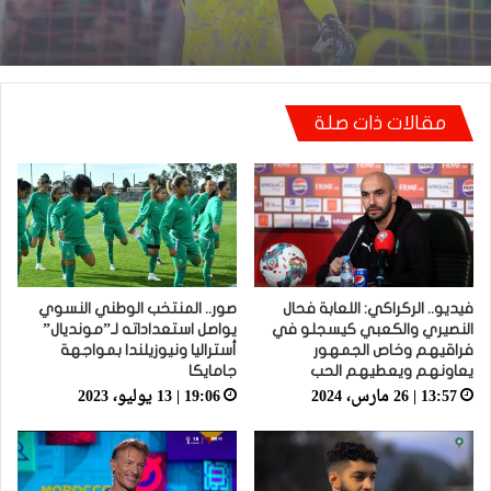
مكانتش ساهلة وحنا كنحاولوا نركزوا باش نعاونوا
المنتخب
مقالات ذات صلة
فيديو.. الركراكي: اللعابة فحال
صور.. المنتخب الوطني النسوي
النصيري والكعبي كيسجلو في
يواصل استعداداته لـ”مونديال”
فراقيهم وخاص الجمهور
أستراليا ونيوزيلندا بمواجهة
يعاونهم ويعطيهم الحب
جامايكا
13:57 | 26 مارس، 2024
19:06 | 13 يوليو، 2023