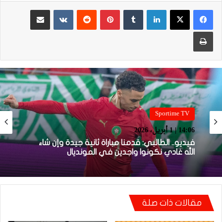
لينكدإن
بينتيريست
مشاركة عبر البريد
طباعة
Sportime TV
Sportime TV
14:05 | 1 أبريل، 2026
14:06 | 1 أبريل، 2026
فيديو.. بونو: اللاعبين تعاملو مزيان مع المباراة وخا
مكانتش ساهلة وحنا كنحاولوا نركزوا باش نعاونوا
المنتخب
فيديو.. الطالبي: قدمنا مباراة ثانية جيدة وإن شاء
الله غادي نكونوا واجدين في المونديال
مقالات ذات صلة