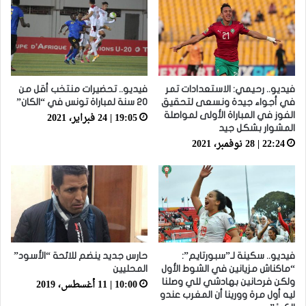
فيديو.. رحيمي: الاستعدادات تمر
فيديو.. تحضيرات منتخب أقل من
في أجواء جيدة ونسعى لتحقيق
20 سنة لمباراة تونس في “الكان”
19:05 | 24 فبراير، 2021
الفوز في المباراة الأولى لمواصلة
المشوار بشكل جيد
22:24 | 28 نوفمبر، 2021
فيديو.. سكينة لـ”سبورتايم”:
حارس جديد ينضم للائحة “الأسود”
“ماكناش مزيانين في الشوط الأول
المحليين
10:00 | 11 أغسطس، 2019
ولكن فرحانين بهادشي للي وصلنا
ليه أول مرة وورينا أن المغرب عندو