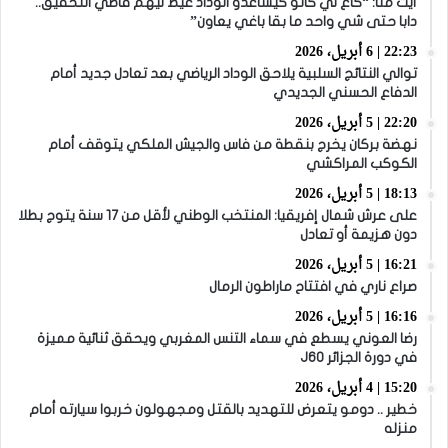
أيت منا: “كاع لي كانو كيساعدو الوداد عيط ليهم قاضي التحقيق..
دابا حتى شي واحد ما بقا باغي يعاون”
22:23 | 6 أبريل، 2026
توالي النتائج السلبية يلاحق الوداد الرياضي بعد تعادل جديد أمام
الدفاع الحسني الجديدي
22:20 | 5 أبريل، 2026
نهضة بركان يخرج بنقطة من فاس والجيش الملكي يتوقف أمام
الكوكب المراكشي
18:13 | 5 أبريل، 2026
على عرش شمال إفريقيا: المنتخب الوطني لأقل من 17 سنة يتوج بطلا
دون هزيمة أو تعادل
16:21 | 5 أبريل، 2026
صراع ناري في افتتاح ماراطون الرمال
16:16 | 5 أبريل، 2026
رضا العوني يسطع في سماء التنس المغربي ويحقق ثنائية مميزة
في دورة الجزائر J60
15:20 | 4 أبريل، 2026
خطير .. دومو يتعرض للتهديد بالقتل ومجهولون خربوا سيارته أمام
منزله