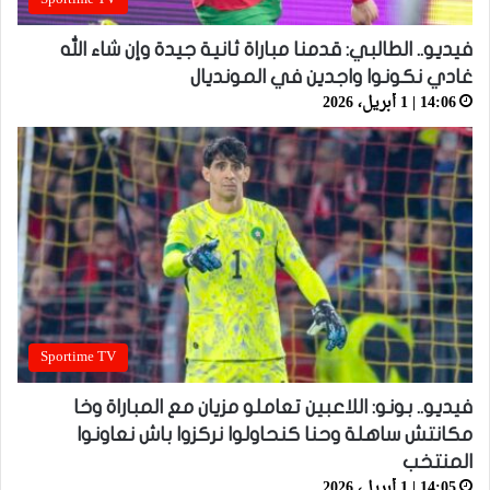
فيديو.. الطالبي: قدمنا مباراة ثانية جيدة وإن شاء الله
غادي نكونوا واجدين في المونديال
14:06 | 1 أبريل، 2026
Sportime TV
فيديو.. بونو: اللاعبين تعاملو مزيان مع المباراة وخا
مكانتش ساهلة وحنا كنحاولوا نركزوا باش نعاونوا
المنتخب
14:05 | 1 أبريل، 2026