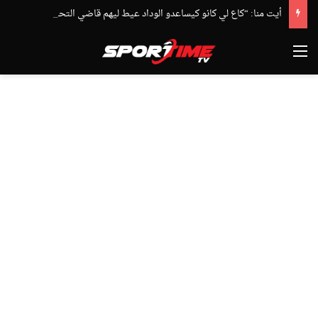
أيت منا: “كاع لي كانو كيساعدو الوداد عيط ليهم قاضي التحقيق.. دابا حتى شي واحد ما بقا باغي يعاون”
القائمة