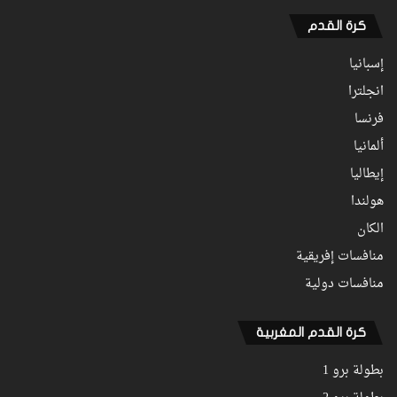
كرة القدم
إسبانيا
انجلترا
فرنسا
ألمانيا
إيطاليا
هولندا
الكان
منافسات إفريقية
منافسات دولية
كرة القدم المغربية
بطولة برو 1