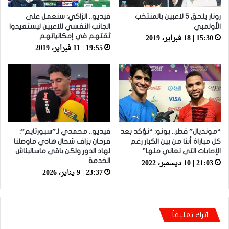
رونار يلحق 5 لاعبين بالمنتخب
فيديو.. الزاكي: سنعمل على
الأولمبي
الجانب النفسي للاعبين ليستعيدوا
15:30 | 18 فبراير، 2019
ثقتهم في إمكانياتهم
19:55 | 11 فبراير، 2019
“مونديال” قطر.. بونو: “نؤكد بعد
فيديو.. محمدي لـ”سبورتايم”:
كل مباراة أننا من بين الكبار رغم
فرحان بزاف شحال هادي ماوصلنا
الإصابات التي نعاني منها”
لهاد الدور ولكن باقي ماساليناش
21:03 | 10 ديسمبر، 2022
الخدمة
23:37 | 9 يناير، 2026
اترك تعليقاً