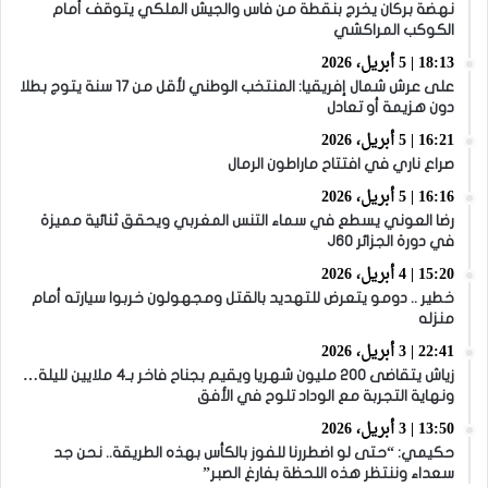
نهضة بركان يخرج بنقطة من فاس والجيش الملكي يتوقف أمام
الكوكب المراكشي
18:13 | 5 أبريل، 2026
على عرش شمال إفريقيا: المنتخب الوطني لأقل من 17 سنة يتوج بطلا
دون هزيمة أو تعادل
16:21 | 5 أبريل، 2026
صراع ناري في افتتاح ماراطون الرمال
16:16 | 5 أبريل، 2026
رضا العوني يسطع في سماء التنس المغربي ويحقق ثنائية مميزة
في دورة الجزائر J60
15:20 | 4 أبريل، 2026
خطير .. دومو يتعرض للتهديد بالقتل ومجهولون خربوا سيارته أمام
منزله
22:41 | 3 أبريل، 2026
زياش يتقاضى 200 مليون شهريا ويقيم بجناح فاخر بـ4 ملايين لليلة…
ونهاية التجربة مع الوداد تلوح في الأفق
13:50 | 3 أبريل، 2026
حكيمي: “حتى لو اضطررنا للفوز بالكأس بهذه الطريقة.. نحن جد
سعداء وننتظر هذه اللحظة بفارغ الصبر”