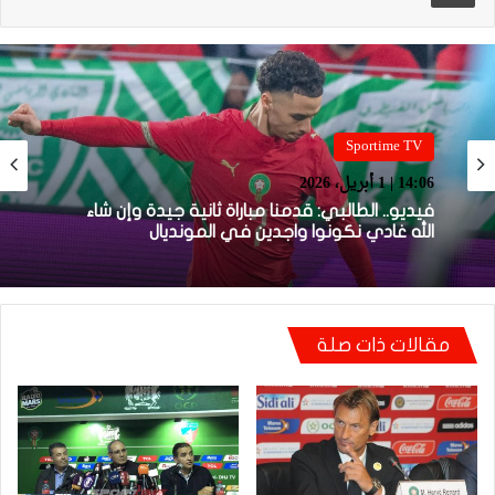
Sportime TV
14:05 | 1 أبريل، 2026
Sportime TV
14:06 | 1 أبريل، 2026
فيديو.. بونو: اللاعبين تعاملو مزيان مع المباراة وخا
مكانتش ساهلة وحنا كنحاولوا نركزوا باش نعاونوا
المنتخب
فيديو.. الطالبي: قدمنا مباراة ثانية جيدة وإن شاء
مقالات ذات صلة
الله غادي نكونوا واجدين في المونديال