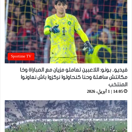
Sportime TV
فيديو.. بونو: اللاعبين تعاملو مزيان مع المباراة وخا
مكانتش ساهلة وحنا كنحاولوا نركزوا باش نعاونوا
المنتخب
14:05 | 1 أبريل، 2026