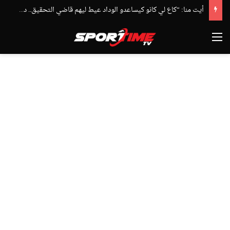
أيت منا: “كاع لي كانو كيساعدو الوداد عيط ليهم قاضي التحقيق.. دابا حتى شي واحد ما بقا باغي يعاون”
القائمة