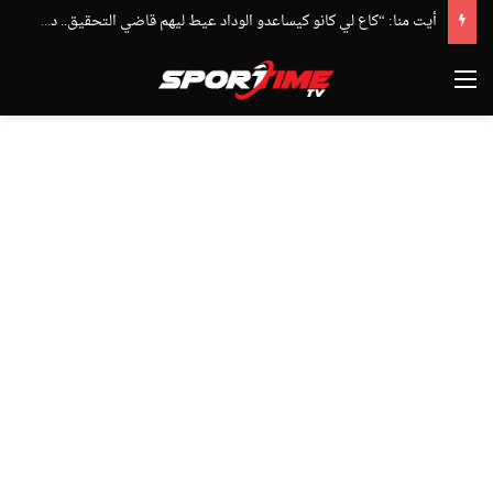
أيت منا: “كاع لي كانو كيساعدو الوداد عيط ليهم قاضي التحقيق.. دابا حتى شي واحد ما بقا باغي يعاون”
القائمة