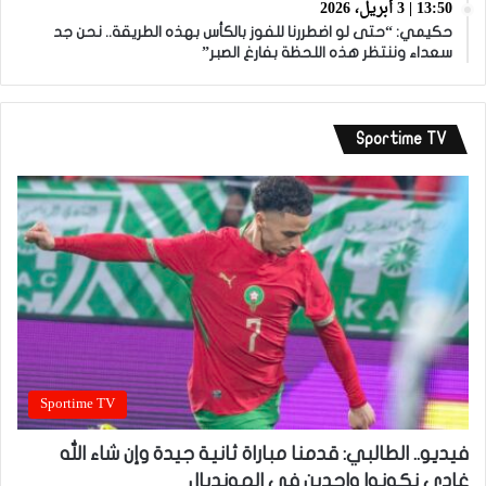
13:50 | 3 أبريل، 2026
حكيمي: “حتى لو اضطررنا للفوز بالكأس بهذه الطريقة.. نحن جد
سعداء وننتظر هذه اللحظة بفارغ الصبر”
Sportime TV
Sportime TV
فيديو.. الطالبي: قدمنا مباراة ثانية جيدة وإن شاء الله
غادي نكونوا واجدين في المونديال