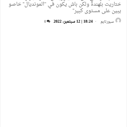
ختاريت بلهندة ولكن باش يكون في "المونديال'' خاصو
يبين على مستوى كبير''
18:24 | 12 سبتمبر، 2022
سبورتايم
0