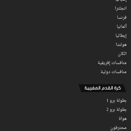
انجلترا
فرنسا
ألمانيا
إيطاليا
هولندا
الكان
منافسات إفريقية
منافسات دولية
كرة القدم المغربية
بطولة برو 1
بطولة برو 2
هواة
محترفون