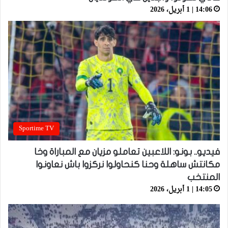
14:06 | 1 أبريل، 2026
Sportime TV
فيديو.. بونو: اللاعبين تعاملو مزيان مع المباراة وخا
مكانتش ساهلة وحنا كنحاولوا نركزوا باش نعاونوا
المنتخب
14:05 | 1 أبريل، 2026