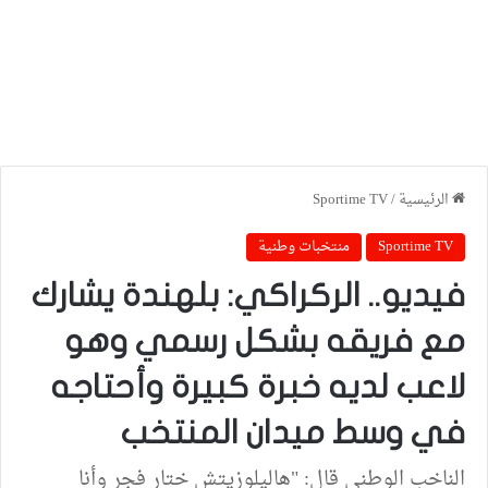
الرئيسية
/
Sportime TV
Sportime TV
منتخبات وطنية
فيديو.. الركراكي: بلهندة يشارك
مع فريقه بشكل رسمي وهو
لاعب لديه خبرة كبيرة وأحتاجه
في وسط ميدان المنتخب
الناخب الوطني قال: "هاليلوزيتش ختار فجر وأنا