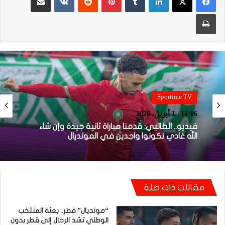
طباعة
Sportime TV
14:05 | 1 أبريل، 2026
Sportime TV
14:06 | 1 أبريل، 2026
فيديو.. بونو: اللاعبين تعاملو مزيان مع المباراة وخا
مكانتش ساهلة وحنا كنحاولوا نركزوا باش نعاونوا
المنتخب
فيديو.. الطالبي: قدمنا مباراة ثانية جيدة وإن شاء
مقالات ذات صلة
الله غادي نكونوا واجدين في المونديال
“مونديال” قطر.. بعثة المنتخب
الوطني تشد الرحال إلى قطر بدون