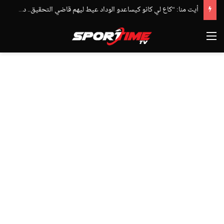
أيت منا: “كاع لي كانو كيساعدو الوداد عيط ليهم قاضي التحقيق.. دابا حتى شي واحد ما بقا باغي يعاون”
القائمة