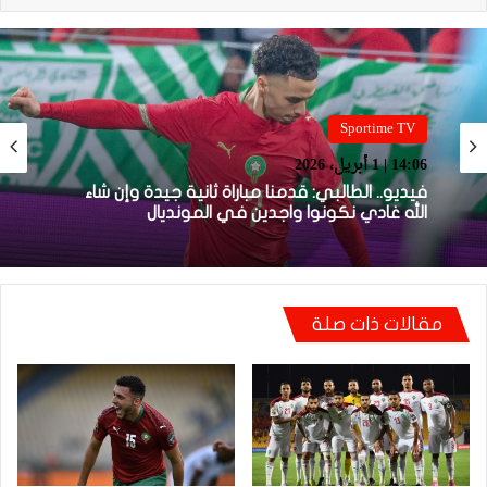
Sportime TV
Sportime TV
14:05 | 1 أبريل، 2026
14:06 | 1 أبريل، 2026
فيديو.. بونو: اللاعبين تعاملو مزيان مع المباراة وخا
مكانتش ساهلة وحنا كنحاولوا نركزوا باش نعاونوا
المنتخب
فيديو.. الطالبي: قدمنا مباراة ثانية جيدة وإن شاء
مقالات ذات صلة
الله غادي نكونوا واجدين في المونديال