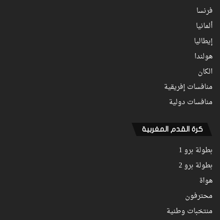
فرنسا
ألمانيا
إيطاليا
هولندا
الكان
منافسات إفريقية
منافسات دولية
كرة القدم المغربية
بطولة برو 1
بطولة برو 2
هواة
محترفون
منتخبات وطنية