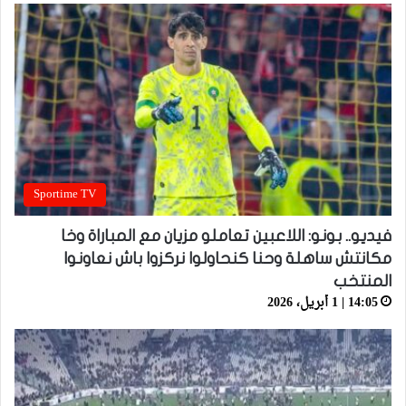
Sportime TV
فيديو.. بونو: اللاعبين تعاملو مزيان مع المباراة وخا
مكانتش ساهلة وحنا كنحاولوا نركزوا باش نعاونوا
المنتخب
14:05 | 1 أبريل، 2026