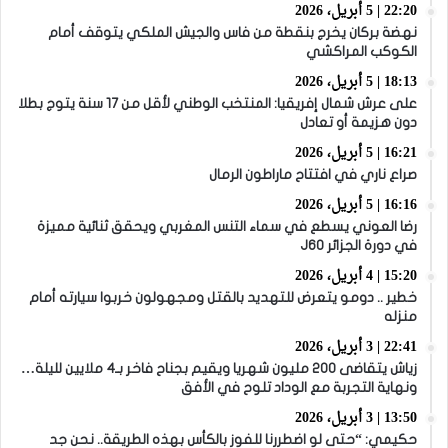
22:20 | 5 أبريل، 2026
نهضة بركان يخرج بنقطة من فاس والجيش الملكي يتوقف أمام
الكوكب المراكشي
18:13 | 5 أبريل، 2026
على عرش شمال إفريقيا: المنتخب الوطني لأقل من 17 سنة يتوج بطلا
دون هزيمة أو تعادل
16:21 | 5 أبريل، 2026
صراع ناري في افتتاح ماراطون الرمال
16:16 | 5 أبريل، 2026
رضا العوني يسطع في سماء التنس المغربي ويحقق ثنائية مميزة
في دورة الجزائر J60
15:20 | 4 أبريل، 2026
خطير .. دومو يتعرض للتهديد بالقتل ومجهولون خربوا سيارته أمام
منزله
22:41 | 3 أبريل، 2026
زياش يتقاضى 200 مليون شهريا ويقيم بجناح فاخر بـ4 ملايين لليلة…
ونهاية التجربة مع الوداد تلوح في الأفق
13:50 | 3 أبريل، 2026
حكيمي: “حتى لو اضطررنا للفوز بالكأس بهذه الطريقة.. نحن جد