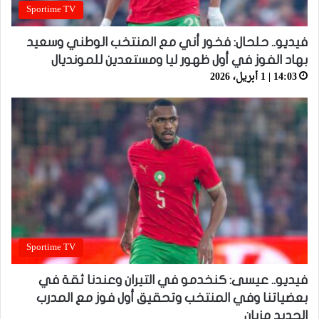
Sportime TV
فيديو.. حلحال: فخور أني مع المنتخب الوطني وسعيد
بهاد الفوز في أول ظهور ليا ومستعدين للمونديال
14:03 | 1 أبريل، 2026
Sportime TV
فيديو.. عيسى: كنخدمو في التيران وعندنا ثقة في
بعضياتنا وفي المنتخب وتحقيق أول فوز مع المدرب
الجديد مزيان