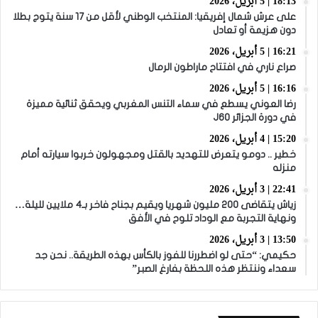
18:13 | 5 أبريل، 2026
على عرش شمال إفريقيا: المنتخب الوطني لأقل من 17 سنة يتوج بطلا
دون هزيمة أو تعادل
16:21 | 5 أبريل، 2026
صراع ناري في افتتاح ماراطون الرمال
16:16 | 5 أبريل، 2026
رضا العوني يسطع في سماء التنس المغربي ويحقق ثنائية مميزة
في دورة الجزائر J60
15:20 | 4 أبريل، 2026
خطير .. دومو يتعرض للتهديد بالقتل ومجهولون خربوا سيارته أمام
منزله
22:41 | 3 أبريل، 2026
زياش يتقاضى 200 مليون شهريا ويقيم بجناح فاخر بـ4 ملايين لليلة…
ونهاية التجربة مع الوداد تلوح في الأفق
13:50 | 3 أبريل، 2026
حكيمي: “حتى لو اضطررنا للفوز بالكأس بهذه الطريقة.. نحن جد
سعداء وننتظر هذه اللحظة بفارغ الصبر”