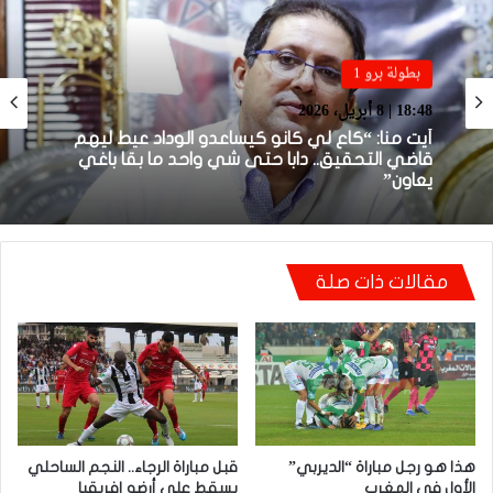
بطولة برو 1
بطولة برو 1
22:23 | 6 أبريل، 2026
18:48 | 8 أبريل، 2026
توالي النتائج السلبية يلاحق الوداد الرياضي بعد
تعادل جديد أمام الدفاع الحسني الجديدي
أيت منا: “كاع لي كانو كيساعدو الوداد عيط ليهم
قاضي التحقيق.. دابا حتى شي واحد ما بقا باغي
مقالات ذات صلة
يعاون”
هذا هو رجل مباراة “الديربي”
قبل مباراة الرجاء.. النجم الساحلي
الأول في المغرب
يسقط على أرضه إفريقيا