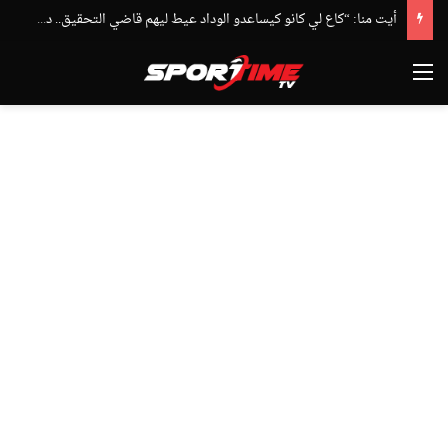
أيت منا: “كاع لي كانو كيساعدو الوداد عيط ليهم قاضي التحقيق.. دابا حتى شي واحد ما بقا باغي يعاون”
القائمة