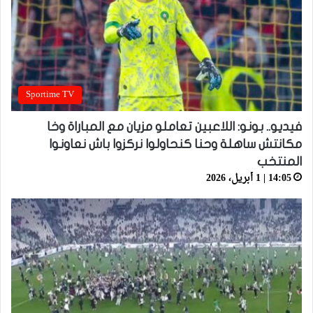
Sportime TV
فيديو.. بونو: اللاعبين تعاملو مزيان مع المباراة وخا
مكانتش ساهلة وحنا كنحاولوا نركزوا باش نعاونوا
المنتخب
14:05 | 1 أبريل، 2026