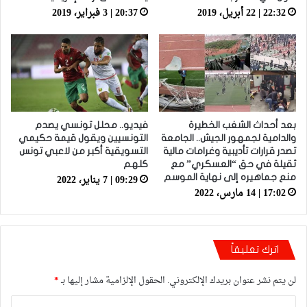
22:32 | 22 أبريل، 2019
20:37 | 3 فبراير، 2019
بعد أحداث الشغب الخطيرة
فيديو.. محلل تونسي يصدم
والدامية لجمهور الجيش.. الجامعة
التونسيين ويقول قيمة حكيمي
تصدر قرارات تأديبية وغرامات مالية
التسويقية أكبر من لاعبي تونس
ثقيلة في حق “العسكري” مع
كلهم
09:29 | 7 يناير، 2022
منع جماهيره إلى نهاية الموسم
17:02 | 14 مارس، 2022
اترك تعليقاً
لن يتم نشر عنوان بريدك الإلكتروني.
الحقول الإلزامية مشار إليها بـ
*
ا