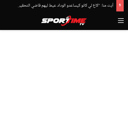
أيت منا: “كاع لي كانو كيساعدو الوداد عيط ليهم قاضي التحقيق.. دابا حتى شي واحد ما بقا باغي يعاون”
القائمة