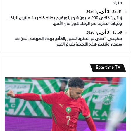
منزله
22:41 | 3 أبريل، 2026
زياش يتقاضى 200 مليون شهريا ويقيم بجناح فاخر بـ4 ملايين لليلة…
ونهاية التجربة مع الوداد تلوح في الأفق
13:50 | 3 أبريل، 2026
حكيمي: “حتى لو اضطررنا للفوز بالكأس بهذه الطريقة.. نحن جد
سعداء وننتظر هذه اللحظة بفارغ الصبر”
Sportime TV