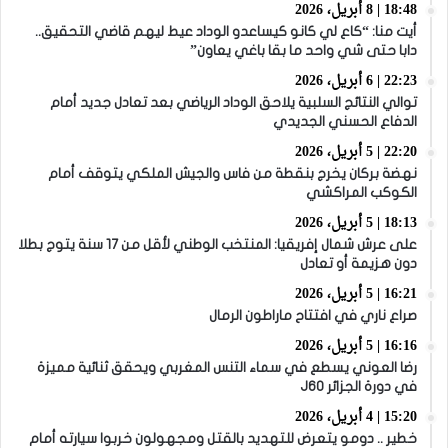
18:48 | 8 أبريل، 2026
أيت منا: “كاع لي كانو كيساعدو الوداد عيط ليهم قاضي التحقيق..
دابا حتى شي واحد ما بقا باغي يعاون”
22:23 | 6 أبريل، 2026
توالي النتائج السلبية يلاحق الوداد الرياضي بعد تعادل جديد أمام
الدفاع الحسني الجديدي
22:20 | 5 أبريل، 2026
نهضة بركان يخرج بنقطة من فاس والجيش الملكي يتوقف أمام
الكوكب المراكشي
18:13 | 5 أبريل، 2026
على عرش شمال إفريقيا: المنتخب الوطني لأقل من 17 سنة يتوج بطلا
دون هزيمة أو تعادل
16:21 | 5 أبريل، 2026
صراع ناري في افتتاح ماراطون الرمال
16:16 | 5 أبريل، 2026
رضا العوني يسطع في سماء التنس المغربي ويحقق ثنائية مميزة
في دورة الجزائر J60
15:20 | 4 أبريل، 2026
خطير .. دومو يتعرض للتهديد بالقتل ومجهولون خربوا سيارته أمام