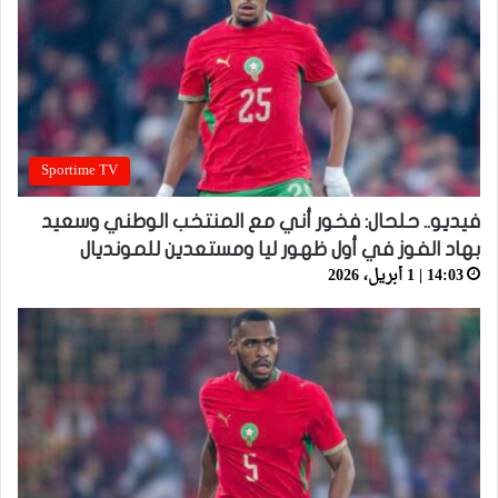
Sportime TV
فيديو.. حلحال: فخور أني مع المنتخب الوطني وسعيد
بهاد الفوز في أول ظهور ليا ومستعدين للمونديال
14:03 | 1 أبريل، 2026