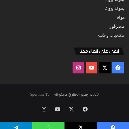
بطولة برو 1
بطولة برو 2
هواة
محترفون
منتخبات وطنية
ابقى على اتصال معنا
فيسبوك
‫X
‫YouTube
انستقرام
2026، جميع الحقوق محفوظة | Sportime Tv
فيسبوك
‫X
‫YouTube
انستقرام