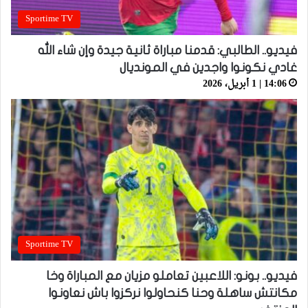
Sportime TV
فيديو.. الطالبي: قدمنا مباراة ثانية جيدة وإن شاء الله
غادي نكونوا واجدين في المونديال
14:06 | 1 أبريل، 2026
Sportime TV
فيديو.. بونو: اللاعبين تعاملو مزيان مع المباراة وخا
مكانتش ساهلة وحنا كنحاولوا نركزوا باش نعاونوا