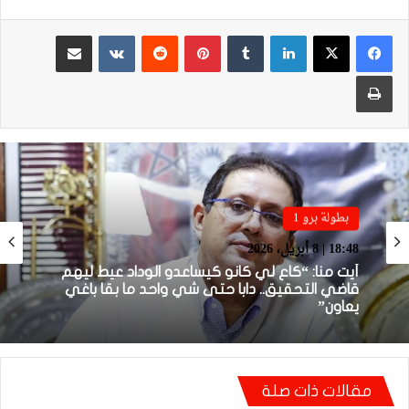
لينكدإن
بينتيريست
مشاركة عبر البريد
طباعة
بطولة برو 1
بطولة برو 1
22:23 | 6 أبريل، 2026
18:48 | 8 أبريل، 2026
توالي النتائج السلبية يلاحق الوداد الرياضي بعد
تعادل جديد أمام الدفاع الحسني الجديدي
أيت منا: “كاع لي كانو كيساعدو الوداد عيط ليهم
مقالات ذات صلة
قاضي التحقيق.. دابا حتى شي واحد ما بقا باغي