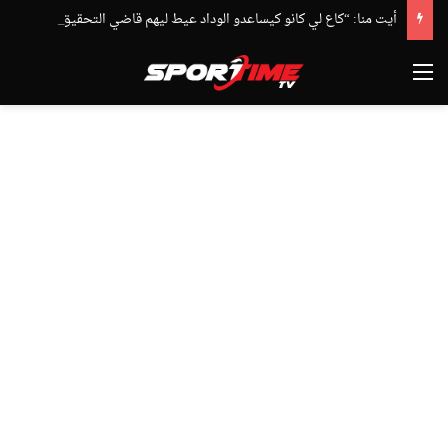
أيت منا: “كاع لي كانو كيساعدو الوداد عيط ليهم قاضي التحقيق.. دابا حتى شي واحد ما بقا باغي يعاون”
القائمة