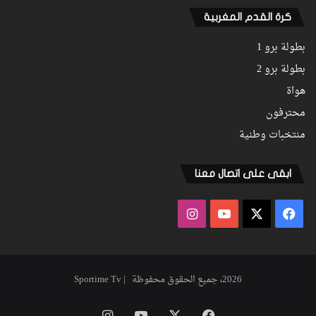
كرة القدم المغربية
بطولة برو 1
بطولة برو 2
هواة
محترفون
منتخبات وطنية
ابقى على اتصال معنا
فيسبوك
‫X
‫YouTube
انستقرام
2026، جميع الحقوق محفوظة | Sportime Tv
فيسبوك
‫X
‫YouTube
انستقرام