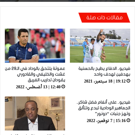
مقالات ذات صلة
أيت منا: “كاع لي كانو كيساعدو الوداد عيط ليهم
قاضي التحقيق.. دابا حتى شي واحد ما بقا باغي
يعاون”
فيديو.. الدفاع يطيح بالحسنية
عموتة يلتحق بالوداد في الـ29 من
بهدفين لهدف واحد
غشت والخليفي والقادوري
19:12 | 18 سبتمبر، 2021
يقودان تداريب الفريق
12:40 | 13 أغسطس، 2022
فيديو.. على أنغام فضل شاكر..
الجماهير الودادية تبدع وتتألق
وتهز جنبات “دونور”
15:16 | 7 نوفمبر، 2022