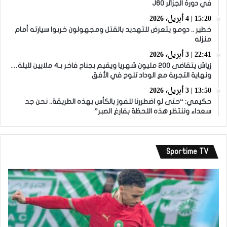
في دورة الجزائر J60
15:20 | 4 أبريل، 2026
خطير .. دومو يتعرض للتهديد بالقتل ومجهولون خربوا سيارته أمام
منزله
22:41 | 3 أبريل، 2026
زياش يتقاضى 200 مليون شهريا ويقيم بجناح فاخر بـ4 ملايين لليلة…
ونهاية التجربة مع الوداد تلوح في الأفق
13:50 | 3 أبريل، 2026
حكيمي: “حتى لو اضطررنا للفوز بالكأس بهذه الطريقة.. نحن جد
سعداء وننتظر هذه اللحظة بفارغ الصبر”
Sportime TV