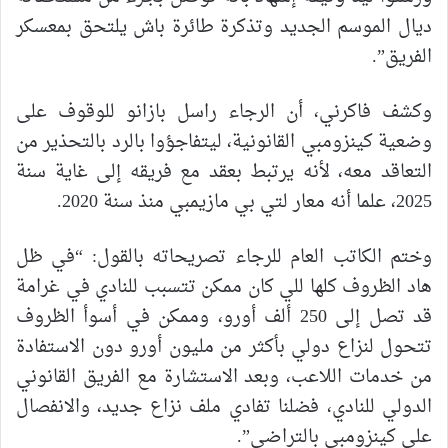
ديال الموسم الجديد وتذكرة طائرة باش يلتحق بمعسكر
الفريق”.
وكشف فاكرني، أن الرجاء راسل بازانو للوقوف على
وضعية كينزومبي القانونية، ليتفاجؤوا بالرد بالتحذير من
التعاقد معه، لأنه يرتبط بعقد مع فريقه إلى غاية سنة
2025، علما أنه معار لتي بي مازيمبي منذ سنة 2020.
وختم الكاتب العام للرجاء تصريحاته بالقول: “في ظل
هاد الظروف كلها للي كان ممكن تتسبب للنادي في غرامة
قد تصل إلى 250 ألف أورو، وممكن في أسوأ الظروف
تتحول لنزاع دولي بأكثر من مليون أورو دون الاستفادة
من خدمات اللاعب، وبعد الاستشارة مع الفريق القانوني
الدولي للنادي، فضلنا تفادي ملف نزاع جديد، والانفصال
على كينزومبي بالتراضي”.