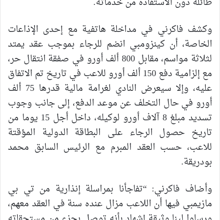
طائلة دون الاستفادة من خدماته.
وكشف فاكرني في مداخلة هاتفية مع إحدى الإذاعات
الخاصة، أن كينزومبي انضم للرجاء بموجب عقد يمتد
لثلاثة مواسم، مقابل 800 ألف أورو في صفقة انتقال حر،
مع إلزامية دفع 150 ألف أورو للاعب في تاريخ تم الاتفاق
عليه، وإلا سيعرض النادي لغرامة مالية قدرها 75 ألف
أورو في حال التخلف عن موعد الدفع، إلى جانب وجوب
تسديد مبلغ 8 آلاف أورو لوكيله، داخل أجل 15 يوما من
تاريخ حصول الرجاء على البطاقة الدولية المؤقتة
للاعب، حسب العقد المبرم مع الرئيس السابق محمد
بودريقة.
وأضاف فاكرني: “تفاجأنا بمراسلة إنذارية من تي بي
مازيمبي فيها أن اللاعب مزال عنده سنة في العقد معهم،
ورسلوا لينا وثيقة إشهاد بأنه توصل بجزء من مستحقاته