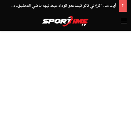
أيت منا: “كاع لي كانو كيساعدو الوداد عيط ليهم قاضي التحقيق.. دابا حتى شي واحد ما بقا باغي يعاون”
القائمة