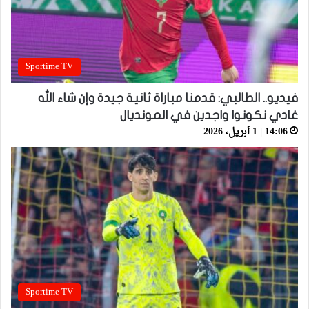
Sportime TV
فيديو.. الطالبي: قدمنا مباراة ثانية جيدة وإن شاء الله
غادي نكونوا واجدين في المونديال
14:06 | 1 أبريل، 2026
Sportime TV