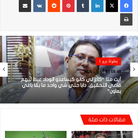
طباعة
بطولة برو 1
بطولة برو 1
22:23 | 6 أبريل، 2026
18:48 | 8 أبريل، 2026
توالي النتائج السلبية يلاحق الوداد الرياضي بعد
تعادل جديد أمام الدفاع الحسني الجديدي
أيت منا: “كاع لي كانو كيساعدو الوداد عيط ليهم
مقالات ذات صلة
قاضي التحقيق.. دابا حتى شي واحد ما بقا باغي
يعاون”