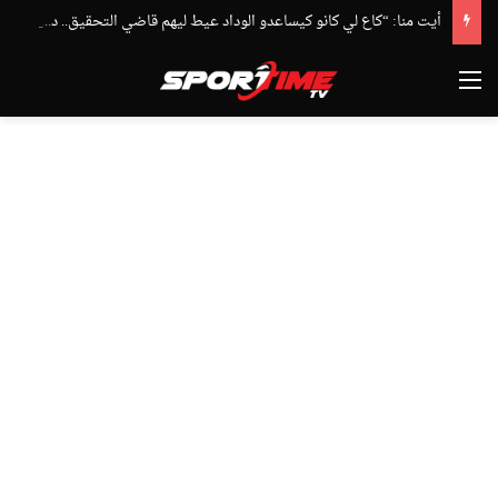
أيت منا: “كاع لي كانو كيساعدو الوداد عيط ليهم قاضي التحقيق.. دابا حتى شي واحد ما بقا باغي يعاون”
القائمة