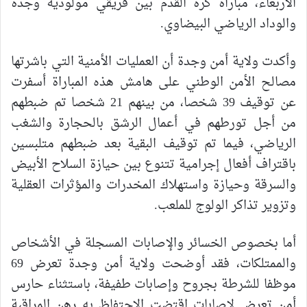
الأربعاء، مباراة كرة القدم بين فريقي مولودية وجدة
والوداد الرياضي البيضاوي.
وأكدت ولاية أمن وجدة أن العمليات الأمنية التي باشرتها
مصالح الأمن الوطني على هامش هذه المباراة أسفرت
عن توقيف 39 شخصا، من بينهم 21 شخصا تم ضبطهم
من أجل تورطهم في أعمال الرشق بالحجارة والشغب
الرياضي، فيما تم توقيف البقية بعد ضبطهم متلبسين
باقتراف أفعال إجرامية تتنوع بين حيازة السلاح الأبيض
والسرقة وحيازة واستهلاك المخدرات والمؤثرات العقلية
وتزوير تذاكر الولوج للملعب.
أما بخصوص الخسائر والإصابات المسجلة في الأشخاص
والممتلكات، فقد أوضحت ولاية أمن وجدة تعرض 69
موظفا للشرطة بجروح وإصابات طفيفة، باستثناء حارس
أمن تعرض لإصابات اقتضت الاحتفاظ به رهن المراقبة