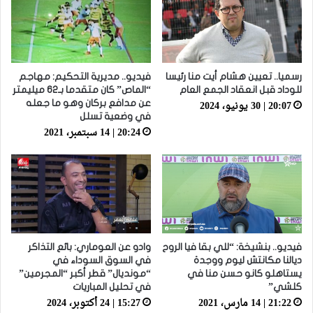
رسميا.. تعيين هشام أيت منا رئيسا
فيديو.. مديرية التحكيم: مهاجم
للوداد قبل انعقاد الجمع العام
“الماص” كان متقدما بـ62 ميليمتر
20:07 | 30 يونيو، 2024
عن مدافع بركان وهو ما جعله
في وضعية تسلل
20:24 | 14 سبتمبر، 2021
فيديو.. بنشيخة: “للي بقا فيا الروح
وادو عن العوماري: بائع التذاكر
ديالنا مكانتش ليوم ووجدة
في السوق السوداء في
يستاهلو كانو حسن منا في
“مونديال” قطر أكبر “المجرمين”
كلشي”
في تحليل المباريات
21:22 | 14 مارس، 2021
15:27 | 24 أكتوبر، 2024