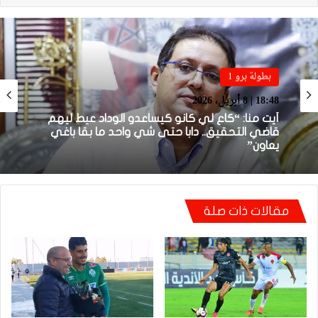
بطولة برو 1
بطولة برو 1
22:23 | 6 أبريل، 2026
18:48 | 8 أبريل، 2026
توالي النتائج السلبية يلاحق الوداد الرياضي بعد
تعادل جديد أمام الدفاع الحسني الجديدي
أيت منا: “كاع لي كانو كيساعدو الوداد عيط ليهم
مقالات ذات صلة
قاضي التحقيق.. دابا حتى شي واحد ما بقا باغي
يعاون”