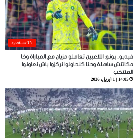
Sportime TV
فيديو.. بونو: اللاعبين تعاملو مزيان مع المباراة وخا
مكانتش ساهلة وحنا كنحاولوا نركزوا باش نعاونوا
المنتخب
14:05 | 1 أبريل، 2026