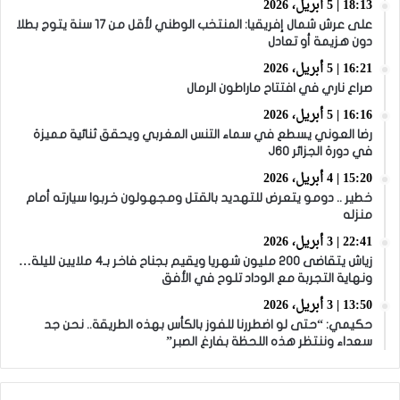
18:13 | 5 أبريل، 2026
على عرش شمال إفريقيا: المنتخب الوطني لأقل من 17 سنة يتوج بطلا
دون هزيمة أو تعادل
16:21 | 5 أبريل، 2026
صراع ناري في افتتاح ماراطون الرمال
16:16 | 5 أبريل، 2026
رضا العوني يسطع في سماء التنس المغربي ويحقق ثنائية مميزة
في دورة الجزائر J60
15:20 | 4 أبريل، 2026
خطير .. دومو يتعرض للتهديد بالقتل ومجهولون خربوا سيارته أمام
منزله
22:41 | 3 أبريل، 2026
زياش يتقاضى 200 مليون شهريا ويقيم بجناح فاخر بـ4 ملايين لليلة…
ونهاية التجربة مع الوداد تلوح في الأفق
13:50 | 3 أبريل، 2026
حكيمي: “حتى لو اضطررنا للفوز بالكأس بهذه الطريقة.. نحن جد
سعداء وننتظر هذه اللحظة بفارغ الصبر”