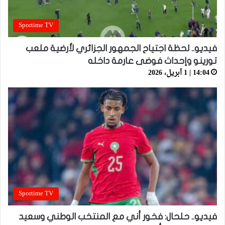
Sportime TV
فيديو.. لحظة اجتياح الجمهور الجزائري لأرضية ملعب
تورينو وإحداث فوضى عارمة داخله
14:04 | 1 أبريل، 2026
Sportime TV
فيديو.. حلحال: فخور أني مع المنتخب الوطني وسعيد