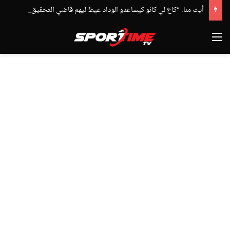
أيت منا: “كاع لي كانو كيساعدو الوداد عيط ليهم قاضي التحقيق.. دابا حتى شي واحد ما بقا باغي يعاون”
القائمة