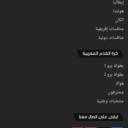
إيطاليا
هولندا
الكان
منافسات إفريقية
منافسات دولية
كرة القدم المغربية
بطولة برو 1
بطولة برو 2
هواة
محترفون
منتخبات وطنية
ابقى على اتصال معنا