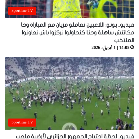
Sportime TV
فيديو.. بونو: اللاعبين تعاملو مزيان مع المباراة وخا
مكانتش ساهلة وحنا كنحاولوا نركزوا باش نعاونوا
المنتخب
14:05 | 1 أبريل، 2026
Sportime TV
فيديو.. لحظة اجتياح الجمهور الجزائري لأرضية ملعب