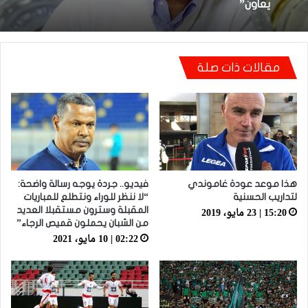
تعادل جديد أمام الدفاع الحسني الجديدي
مقالات ذات صلة
أيت منا: “كاع لي كانو كيساعدو الوداد عيط ليهم
قاضي التحقيق.. دابا حتى شي واحد ما بقا باغي
يعاون”
هذا موعد عودة غاموندي
فيديو.. جردة يوجه رسالة واضحة:
لتداريب الحسنية
“لا ننظر للوراء ونتطلع للمباريات
15:20 | 23 مايو، 2019
المقبلة وسترون مستقبلا العديد
من الشبان يحملون قميص الرجاء”
02:22 | 10 مايو، 2021