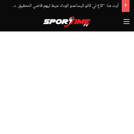
أيت منا: “كاع لي كانو كيساعدو الوداد عيط ليهم قاضي التحقيق.. دابا حتى شي واحد ما بقا باغي يعاون”
القائمة