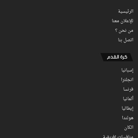
الرئيسية
للإعلان معنا
من نحن ؟
اتصل بنا
كرة القدم
إسبانيا
انجلترا
فرنسا
ألمانيا
إيطاليا
هولندا
الكان
منافسات إفريقية