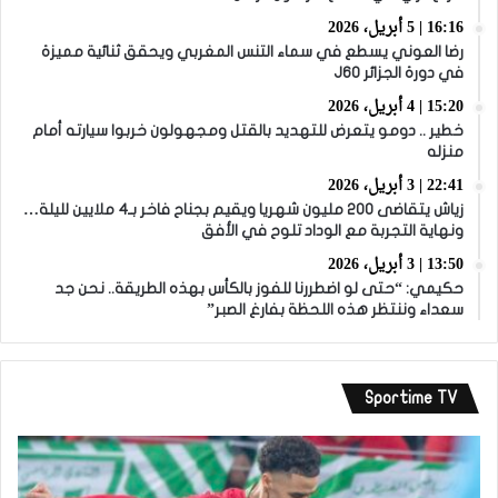
16:16 | 5 أبريل، 2026
رضا العوني يسطع في سماء التنس المغربي ويحقق ثنائية مميزة
في دورة الجزائر J60
15:20 | 4 أبريل، 2026
خطير .. دومو يتعرض للتهديد بالقتل ومجهولون خربوا سيارته أمام
منزله
22:41 | 3 أبريل، 2026
زياش يتقاضى 200 مليون شهريا ويقيم بجناح فاخر بـ4 ملايين لليلة…
ونهاية التجربة مع الوداد تلوح في الأفق
13:50 | 3 أبريل، 2026
حكيمي: “حتى لو اضطررنا للفوز بالكأس بهذه الطريقة.. نحن جد
سعداء وننتظر هذه اللحظة بفارغ الصبر”
Sportime TV