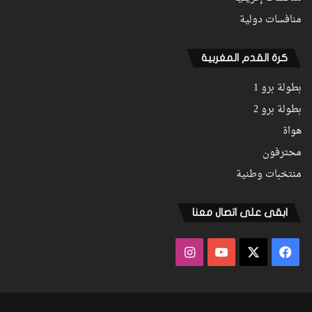
منافسات دولية
كرة القدم المغربية
بطولة برو 1
بطولة برو 2
هواة
محترفون
منتخبات وطنية
ابقى على اتصال معنا
فيسبوك
‫X
‫YouTube
انستقرام