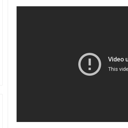
الرجاء يحتفي بمتقاعديه في مبادرة وفاء
تبرز القيم الإنسانية للنادي
الرجاء يؤجل جمعه العام ويعقد لقاء
تواصليا
كارتيرون يعزز طاقمه التقني بأسماء أجنبية
ويباشر مهامه مع الوداد
الرجاء يعود إلى التداريب ويبرمج ودية أمام