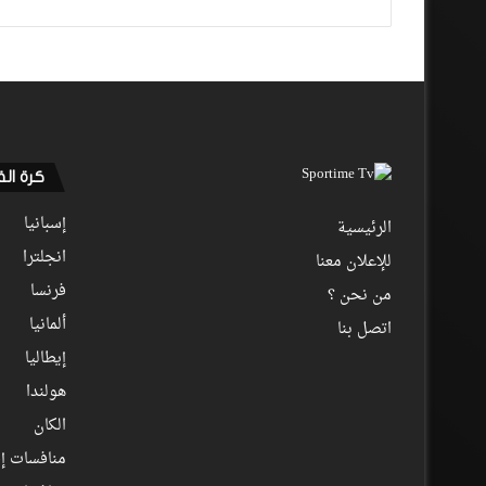
كرة ال
إسبانيا
الرئيسية
انجلترا
للإعلان معنا
فرنسا
من نحن ؟
ألمانيا
اتصل بنا
إيطاليا
هولندا
الكان
منافسات إف