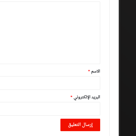
ا
ل
ت
ع
ل
ي
ق
*
الاسم
*
البريد الإلكتروني
*