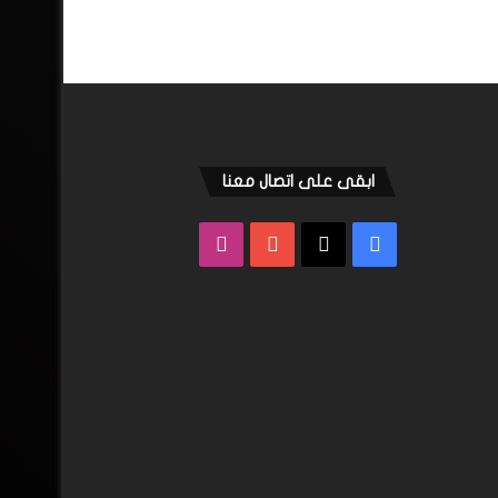
ابقى على اتصال معنا
فيسبوك
‫X
‫YouTube
انستقرام