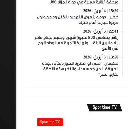
ويحقق ثنائية مميزة في دورة الجزائر J60
15:20 | 4 أبريل، 2026
خطير .. دومو يتعرض للتهديد بالقتل ومجهولون
خربوا سيارته أمام منزله
22:41 | 3 أبريل، 2026
زياش يتقاضى 200 مليون شهريا ويقيم بجناح فاخر
بـ4 ملايين لليلة… ونهاية التجربة مع الوداد تلوح
في الأفق
13:50 | 3 أبريل، 2026
حكيمي: “حتى لو اضطررنا للفوز بالكأس بهذه
الطريقة.. نحن جد سعداء وننتظر هذه اللحظة
بفارغ الصبر”
Sportime TV
Sportime TV