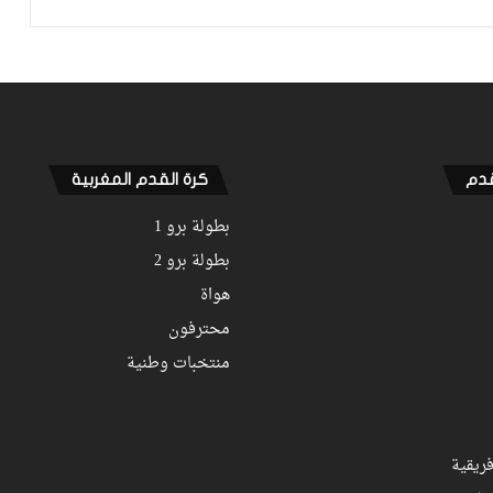
الملكي يتوقف أمام الكوكب المراكشي
زياش يتقاضى 200 مليون شهريا ويقيم
بجناح فاخر بـ4 ملايين لليلة… ونهاية
التجربة مع الوداد تلوح في الأفق
قدم
كرة القدم المغربية
بطولة برو 1
بطولة برو 2
هواة
محترفون
منتخبات وطنية
ريقية