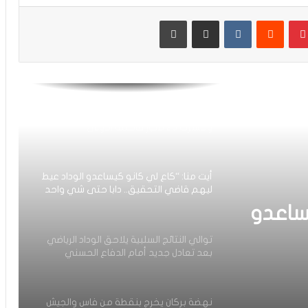
حسنية أكادير
بينتيريست
مشاركة عبر البريد
طباعة
العصبة الاحترافية تعلن إعادة برمجة
مؤجلات البطولة بعد التوقف الدولي
أيت منا: “الوداد اليوم عايشة بسبابي
وخسرت 20 مليار فالسنة الأولى”
أيت منا: “كاع لي كانو كيساعدو الوداد عيط
ليهم قاضي التحقيق.. دابا حتى شي واحد
ما بقا باغي يعاون”
ساعدو
توالي النتائج السلبية يلاحق الوداد الرياضي
بعد تعادل جديد أمام الدفاع الحسني
حد ما
الجديدي
نهضة بركان يخرج بنقطة من فاس والجيش