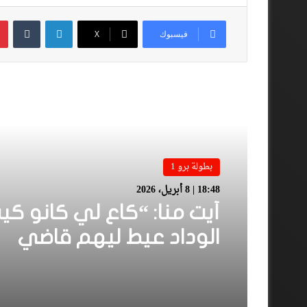
لينكدإن
فيسبوك
‫X
أقرأ المزيد
بطولة برو 1
18:48 | 8 أبريل، 2026
أيت منا: “كاع لي كانو كي
الوداد عيط ليهم قاضي
التحقيق.. دابا حتى شي وا
بقا باغي يعاون”