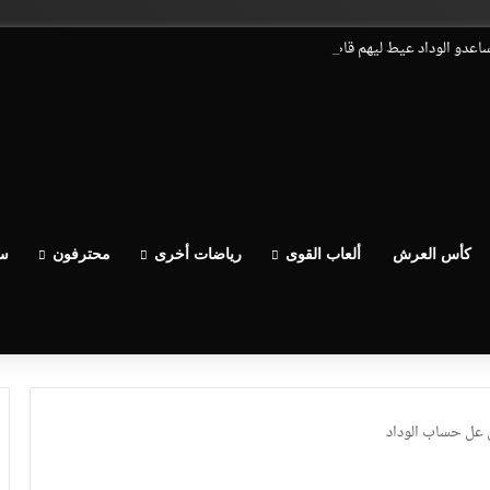
يساعدو الوداد عيط ليهم قاضي التحقيق.. دابا حتى شي واحد ما بقا باغي يعاون”
كأس العرش
ألعاب القوى
رياضات أخرى
محترفون
سب
 عل حساب الوداد