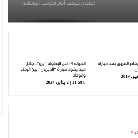
الملكي يتوقف أمام الكوكب المراكشي
زياش يتقاضى 200 مليون شهريا ويقيم
بجناح فاخر بـ4 ملايين لليلة… ونهاية
التجربة مع الوداد تلوح في الأفق
الرجاء يحتفي بمتقاعديه في مبادرة وفاء
تبرز القيم الإنسانية للنادي
غادر الفريق بعد مباراة
الجولة 14 من البطولة “برو”.. جلال
ي
جيد يقود مباراة “الديربي” بين الرجاء
والوداد
الرجاء يؤجل جمعه العام ويعقد لقاء
11:59 | 2 يناير، 2024
تواصليا
كارتيرون يعزز طاقمه التقني بأسماء أجنبية
ويباشر مهامه مع الوداد
 بـ
*
الرجاء يعود إلى التداريب ويبرمج ودية أمام