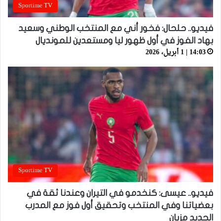
Sportime TV
فيديو.. حلحال: فخور أني مع المنتخب الوطني وسعيد
بهاد الفوز في أول ظهور ليا ومستعدين للمونديال
14:03 | 1 أبريل، 2026
Sportime TV
فيديو.. عيسى: كنخدمو في التيران وعندنا ثقة في
بعضياتنا وفي المنتخب وتحقيق أول فوز مع المدرب
الجديد مزيان