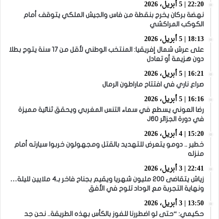
22:20 | 5 أبريل، 2026
نهضة بركان يخرج بنقطة من فاس والجيش الملكي يتوقف أمام
الكوكب المراكشي
18:13 | 5 أبريل، 2026
على عرش شمال إفريقيا: المنتخب الوطني لأقل من 17 سنة يتوج بطلا
دون هزيمة أو تعادل
16:21 | 5 أبريل، 2026
صراع ناري في افتتاح ماراطون الرمال
16:16 | 5 أبريل، 2026
رضا العوني يسطع في سماء التنس المغربي ويحقق ثنائية مميزة
في دورة الجزائر J60
15:20 | 4 أبريل، 2026
خطير .. دومو يتعرض للتهديد بالقتل ومجهولون خربوا سيارته أمام
منزله
22:41 | 3 أبريل، 2026
زياش يتقاضى 200 مليون شهريا ويقيم بجناح فاخر بـ4 ملايين لليلة…
ونهاية التجربة مع الوداد تلوح في الأفق
13:50 | 3 أبريل، 2026
حكيمي: “حتى لو اضطررنا للفوز بالكأس بهذه الطريقة.. نحن جد