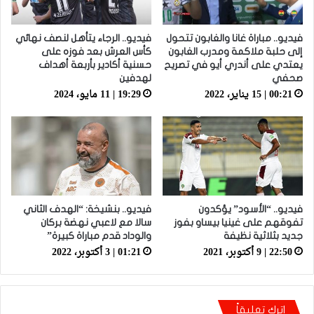
فيديو.. مباراة غانا والغابون تتحول
فيديو.. الرجاء يتأهل لنصف نهائي
إلى حلبة ملاكمة ومدرب الغابون
كأس العرش بعد فوزه على
يعتدي على أندري أيو في تصريح
حسنية أكادير بأربعة أهداف
صحفي
لهدفين
00:21 | 15 يناير، 2022
19:29 | 11 مايو، 2024
فيديو.. “الأسود” يؤكدون
فيديو.. بنشيخة: “الهدف الثاني
تفوقهم على غينيا بيساو بفوز
سالا مع لاعبي نهضة بركان
جديد بثلاثية نظيفة
والوداد قدم مباراة كبيرة”
22:50 | 9 أكتوبر، 2021
01:21 | 3 أكتوبر، 2022
اترك تعليقاً