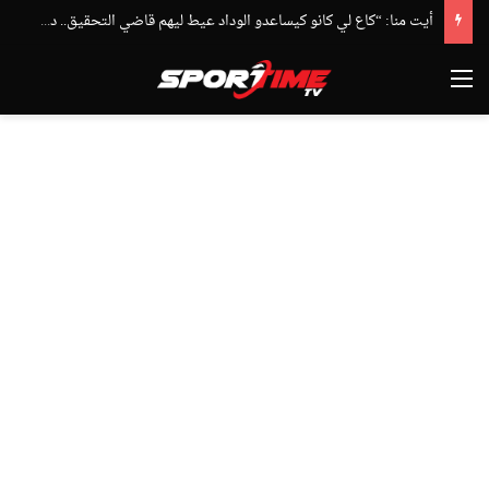
أيت منا: “كاع لي كانو كيساعدو الوداد عيط ليهم قاضي التحقيق.. دابا حتى شي واحد ما بقا باغي يعاون”
القائمة