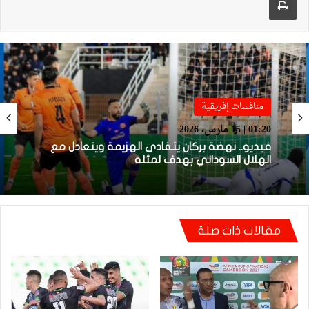
محترفون
منافسات إفريقية
22:01 | 14 مارس، 2026
01:20 | 15 مارس، 2026
مانشستر يونايتد يستعيد مزراوي في التداريب قبل
مواجهة أستون فيلا
فيديو.. نهضة بركان يتفادى الهزيمة ويتعادل مع
مقالات ذات صلة
الهلال السوداني بهدف لمثله