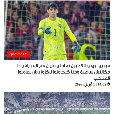
Sportime TV
فيديو.. بونو: اللاعبين تعاملو مزيان مع المباراة وخا
مكانتش ساهلة وحنا كنحاولوا نركزوا باش نعاونوا
المنتخب
14:05 | 1 أبريل، 2026