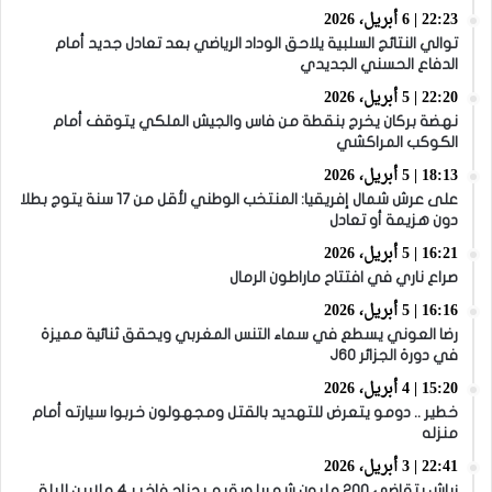
22:23 | 6 أبريل، 2026
توالي النتائج السلبية يلاحق الوداد الرياضي بعد تعادل جديد أمام
الدفاع الحسني الجديدي
22:20 | 5 أبريل، 2026
نهضة بركان يخرج بنقطة من فاس والجيش الملكي يتوقف أمام
الكوكب المراكشي
18:13 | 5 أبريل، 2026
على عرش شمال إفريقيا: المنتخب الوطني لأقل من 17 سنة يتوج بطلا
دون هزيمة أو تعادل
16:21 | 5 أبريل، 2026
صراع ناري في افتتاح ماراطون الرمال
16:16 | 5 أبريل، 2026
رضا العوني يسطع في سماء التنس المغربي ويحقق ثنائية مميزة
في دورة الجزائر J60
15:20 | 4 أبريل، 2026
خطير .. دومو يتعرض للتهديد بالقتل ومجهولون خربوا سيارته أمام
منزله
22:41 | 3 أبريل، 2026
زياش يتقاضى 200 مليون شهريا ويقيم بجناح فاخر بـ4 ملايين لليلة…