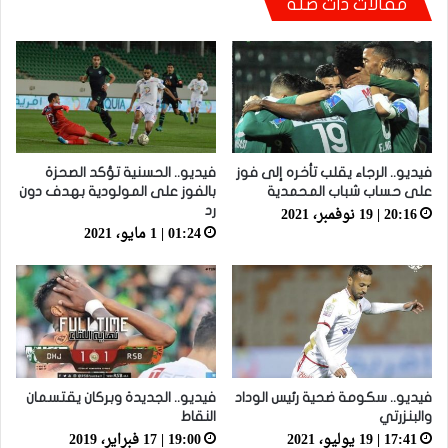
مقالات ذات صلة
فيديو.. الرجاء يحقق فوزه الثاني على التوالي
على سحاب ش.المحمدية بثلاثية وأ.آسفي يطيح
بالتواركة بثنائية
فيديو.. الرجاء يقلب تأخره إلى فوز
فيديو.. الحسنية تؤكد الصحزة
على حساب شباب المحمدية
بالفوز على المولودية بهدف دون
20:16 | 19 نوفمبر، 2021
رد
01:24 | 1 مايو، 2021
فيديو.. سكومة ضحية رئيس الوداد
فيديو.. الجديدة وبركان يقتسمان
والبنزرتي
النقاط
17:41 | 19 يوليو، 2021
19:00 | 17 فبراير، 2019