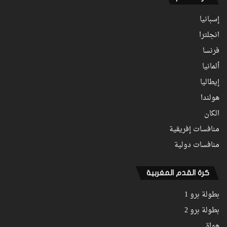
إسبانيا
انجلترا
فرنسا
ألمانيا
إيطاليا
هولندا
الكان
منافسات إفريقية
منافسات دولية
كرة القدم المغربية
بطولة برو 1
بطولة برو 2
هواة