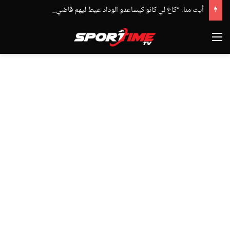
أيت منا: “كاع لي كانو كيساعدو الوداد عيط ليهم قاضي التحقيق.. دابا حتى شي واحد ما بقا باغي يعاون”
القائمة